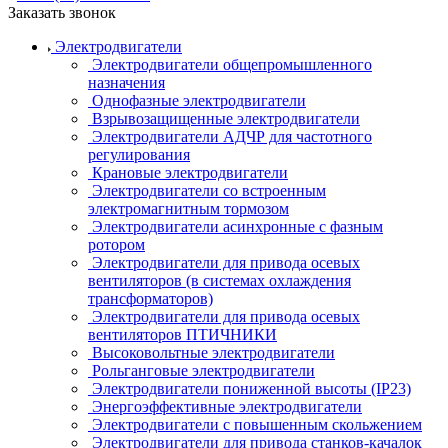
Заказать звонок
Электродвигатели
Электродвигатели общепромышленного
назначения
Однофазные электродвигатели
Взрывозащищенные электродвигатели
Электродвигатели АДЧР для частотного
регулирования
Крановые электродвигатели
Электродвигатели со встроенным
электромагнитным тормозом
Электродвигатели асинхронные с фазным
ротором
Электродвигатели для привода осевых
вентиляторов (в системах охлаждения
трансформаторов)
Электродвигатели для привода осевых
вентиляторов ПТИЧНИКИ
Высоковольтные электродвигатели
Рольганговые электродвигатели
Электродвигатели пониженной высоты (IP23)
Энергоэффективные электродвигатели
Электродвигатели с повышенным скольжением
Электродвигатели для привода станков-качалок