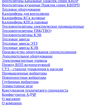
Вентиляторы канальные Практик серии КВПР
Вентиляторы кухонные Практик серии КВПРП
Тепловое оборудование
Калориферы для вентиляции
Калориферы КСк водяные
Калориферы КПСк паровые
Тепловентиляторы электрические промышленные
Тепловентиляторы ТВК(ТВО)
Тепловентиляторы КЭВ
Тепловые завесы
Тепловые завесы ЭТЗ
Тепловые завесы КЭВ
Производство оборудования специсполнения
Дополнительное оборудование
Электромагнитные тормоза
Провод ВПП водопогружной
СУЗ – станции управления к насосам
Промышленные вибраторы
Поверхностные вибраторы
Глубинные вибраторы
Термисторное реле
Консультация технического специалиста
Конфигуратор АДЧР
О магазине
О компании