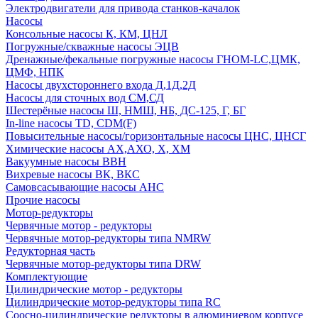
Электродвигатели для привода станков-качалок
Насосы
Консольные насосы К, КМ, ЦНЛ
Погружные/скважные насосы ЭЦВ
Дренажные/фекальные погружные насосы ГНОМ-LC,ЦМК,
ЦМФ, НПК
Насосы двухстороннего входа Д,1Д,2Д
Насосы для сточных вод СМ,СД
Шестерёные насосы Ш, НМШ, НБ, ДС-125, Г, БГ
In-line насосы TD, CDM(F)
Повысительные насосы/горизонтальные насосы ЦНС, ЦНСГ
Химические насосы АХ,АХО, Х, ХМ
Вакуумные насосы ВВН
Вихревые насосы ВК, ВКС
Самовсасывающие насосы АНС
Прочие насосы
Мотор-редукторы
Червячные мотор - редукторы
Червячные мотор-редукторы типа NMRW
Редукторная часть
Червячные мотор-редукторы типа DRW
Комплектующие
Цилиндрические мотор - редукторы
Цилиндрические мотор-редукторы типа RC
Соосно-цилиндрические редукторы в алюминиевом корпусе