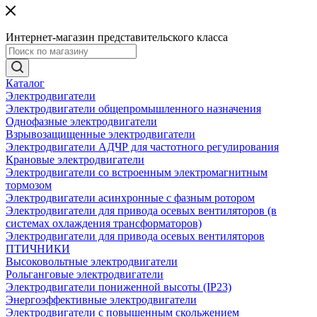
Интернет-магазин представительского класса
Каталог
Электродвигатели
Электродвигатели общепромышленного назначения
Однофазные электродвигатели
Взрывозащищенные электродвигатели
Электродвигатели АДЧР для частотного регулирования
Крановые электродвигатели
Электродвигатели со встроенным электромагнитным
тормозом
Электродвигатели асинхронные с фазным ротором
Электродвигатели для привода осевых вентиляторов (в
системах охлаждения трансформаторов)
Электродвигатели для привода осевых вентиляторов
ПТИЧНИКИ
Высоковольтные электродвигатели
Рольганговые электродвигатели
Электродвигатели пониженной высоты (IP23)
Энергоэффективные электродвигатели
Электродвигатели с повышенным скольжением