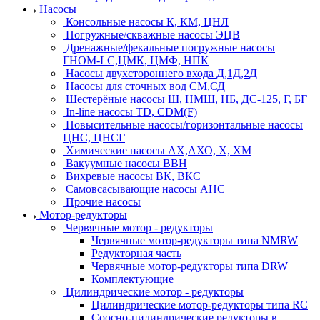
Насосы
Консольные насосы К, КМ, ЦНЛ
Погружные/скважные насосы ЭЦВ
Дренажные/фекальные погружные насосы
ГНОМ-LC,ЦМК, ЦМФ, НПК
Насосы двухстороннего входа Д,1Д,2Д
Насосы для сточных вод СМ,СД
Шестерёные насосы Ш, НМШ, НБ, ДС-125, Г, БГ
In-line насосы TD, CDM(F)
Повысительные насосы/горизонтальные насосы
ЦНС, ЦНСГ
Химические насосы АХ,АХО, Х, ХМ
Вакуумные насосы ВВН
Вихревые насосы ВК, ВКС
Самовсасывающие насосы АНС
Прочие насосы
Мотор-редукторы
Червячные мотор - редукторы
Червячные мотор-редукторы типа NMRW
Редукторная часть
Червячные мотор-редукторы типа DRW
Комплектующие
Цилиндрические мотор - редукторы
Цилиндрические мотор-редукторы типа RC
Соосно-цилиндрические редукторы в