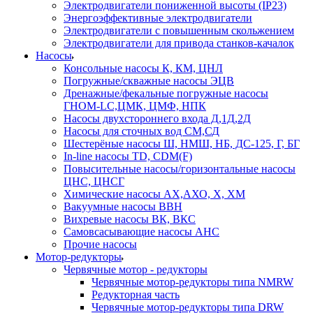
Электродвигатели пониженной высоты (IP23)
Энергоэффективные электродвигатели
Электродвигатели с повышенным скольжением
Электродвигатели для привода станков-качалок
Насосы
Консольные насосы К, КМ, ЦНЛ
Погружные/скважные насосы ЭЦВ
Дренажные/фекальные погружные насосы
ГНОМ-LC,ЦМК, ЦМФ, НПК
Насосы двухстороннего входа Д,1Д,2Д
Насосы для сточных вод СМ,СД
Шестерёные насосы Ш, НМШ, НБ, ДС-125, Г, БГ
In-line насосы TD, CDM(F)
Повысительные насосы/горизонтальные насосы
ЦНС, ЦНСГ
Химические насосы АХ,АХО, Х, ХМ
Вакуумные насосы ВВН
Вихревые насосы ВК, ВКС
Самовсасывающие насосы АНС
Прочие насосы
Мотор-редукторы
Червячные мотор - редукторы
Червячные мотор-редукторы типа NMRW
Редукторная часть
Червячные мотор-редукторы типа DRW