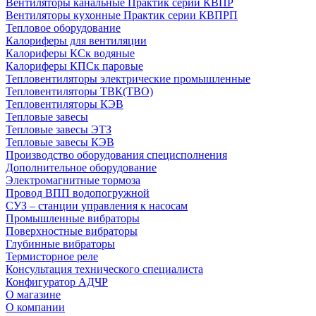
Вентиляторы канальные Практик серии КВПР
Вентиляторы кухонные Практик серии КВПРП
Тепловое оборудование
Калориферы для вентиляции
Калориферы КСк водяные
Калориферы КПСк паровые
Тепловентиляторы электрические промышленные
Тепловентиляторы ТВК(ТВО)
Тепловентиляторы КЭВ
Тепловые завесы
Тепловые завесы ЭТЗ
Тепловые завесы КЭВ
Производство оборудования специсполнения
Дополнительное оборудование
Электромагнитные тормоза
Провод ВПП водопогружной
СУЗ – станции управления к насосам
Промышленные вибраторы
Поверхностные вибраторы
Глубинные вибраторы
Термисторное реле
Консультация технического специалиста
Конфигуратор АДЧР
О магазине
О компании