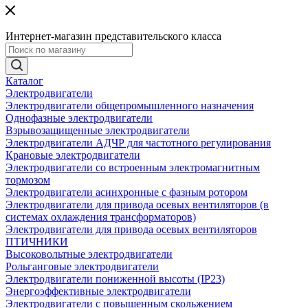
Интернет-магазин представительского класса
Каталог
Электродвигатели
Электродвигатели общепромышленного назначения
Однофазные электродвигатели
Взрывозащищенные электродвигатели
Электродвигатели АДЧР для частотного регулирования
Крановые электродвигатели
Электродвигатели со встроенным электромагнитным
тормозом
Электродвигатели асинхронные с фазным ротором
Электродвигатели для привода осевых вентиляторов (в
системах охлаждения трансформаторов)
Электродвигатели для привода осевых вентиляторов
ПТИЧНИКИ
Высоковольтные электродвигатели
Рольганговые электродвигатели
Электродвигатели пониженной высоты (IP23)
Энергоэффективные электродвигатели
Электродвигатели с повышенным скольжением