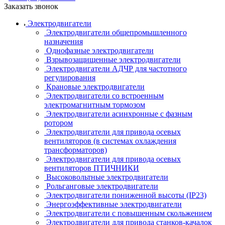
Заказать звонок
Электродвигатели
Электродвигатели общепромышленного
назначения
Однофазные электродвигатели
Взрывозащищенные электродвигатели
Электродвигатели АДЧР для частотного
регулирования
Крановые электродвигатели
Электродвигатели со встроенным
электромагнитным тормозом
Электродвигатели асинхронные с фазным
ротором
Электродвигатели для привода осевых
вентиляторов (в системах охлаждения
трансформаторов)
Электродвигатели для привода осевых
вентиляторов ПТИЧНИКИ
Высоковольтные электродвигатели
Рольганговые электродвигатели
Электродвигатели пониженной высоты (IP23)
Энергоэффективные электродвигатели
Электродвигатели с повышенным скольжением
Электродвигатели для привода станков-качалок