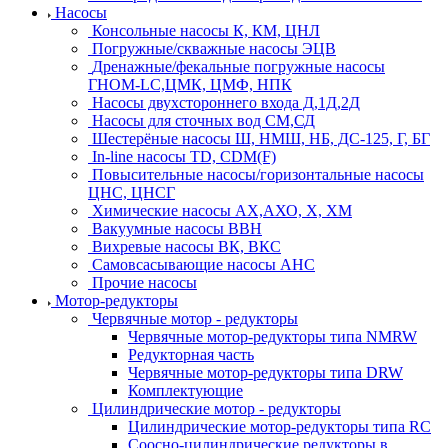
Насосы
Консольные насосы К, КМ, ЦНЛ
Погружные/скважные насосы ЭЦВ
Дренажные/фекальные погружные насосы
ГНОМ-LC,ЦМК, ЦМФ, НПК
Насосы двухстороннего входа Д,1Д,2Д
Насосы для сточных вод СМ,СД
Шестерёные насосы Ш, НМШ, НБ, ДС-125, Г, БГ
In-line насосы TD, CDM(F)
Повысительные насосы/горизонтальные насосы
ЦНС, ЦНСГ
Химические насосы АХ,АХО, Х, ХМ
Вакуумные насосы ВВН
Вихревые насосы ВК, ВКС
Самовсасывающие насосы АНС
Прочие насосы
Мотор-редукторы
Червячные мотор - редукторы
Червячные мотор-редукторы типа NMRW
Редукторная часть
Червячные мотор-редукторы типа DRW
Комплектующие
Цилиндрические мотор - редукторы
Цилиндрические мотор-редукторы типа RC
Соосно-цилиндрические редукторы в