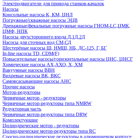
Электродвигатели для привода станков-качалок
Насосы
Консольные насосы К, КМ, ЦНЛ
Погружные/скважные насосы ЭЦВ
Дренажные/фекальные погружные насосы ГНОМ-LC,ЦМК,
ЦМФ, НПК
Насосы двухстороннего входа Д,1Д,2Д
Насосы для сточных вод СМ,СД
Шестерёные насосы Ш, НМШ, НБ, ДС-125, Г, БГ
In-line насосы TD, CDM(F)
Повысительные насосы/горизонтальные насосы ЦНС, ЦНСГ
Химические насосы АХ,АХО, Х, ХМ
Вакуумные насосы ВВН
Вихревые насосы ВК, ВКС
Самовсасывающие насосы АНС
Прочие насосы
Мотор-редукторы
Червячные мотор - редукторы
Червячные мотор-редукторы типа NMRW
Редукторная часть
Червячные мотор-редукторы типа DRW
Комплектующие
Цилиндрические мотор - редукторы
Цилиндрические мотор-редукторы типа RC
Соосно-цилиндрические редукторы в алюминиевом корпусе