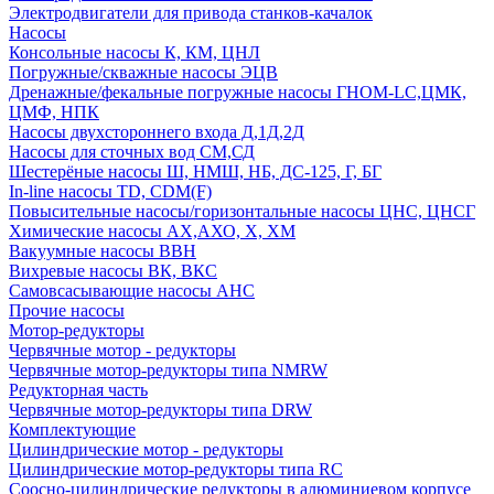
Электродвигатели для привода станков-качалок
Насосы
Консольные насосы К, КМ, ЦНЛ
Погружные/скважные насосы ЭЦВ
Дренажные/фекальные погружные насосы ГНОМ-LC,ЦМК,
ЦМФ, НПК
Насосы двухстороннего входа Д,1Д,2Д
Насосы для сточных вод СМ,СД
Шестерёные насосы Ш, НМШ, НБ, ДС-125, Г, БГ
In-line насосы TD, CDM(F)
Повысительные насосы/горизонтальные насосы ЦНС, ЦНСГ
Химические насосы АХ,АХО, Х, ХМ
Вакуумные насосы ВВН
Вихревые насосы ВК, ВКС
Самовсасывающие насосы АНС
Прочие насосы
Мотор-редукторы
Червячные мотор - редукторы
Червячные мотор-редукторы типа NMRW
Редукторная часть
Червячные мотор-редукторы типа DRW
Комплектующие
Цилиндрические мотор - редукторы
Цилиндрические мотор-редукторы типа RC
Соосно-цилиндрические редукторы в алюминиевом корпусе