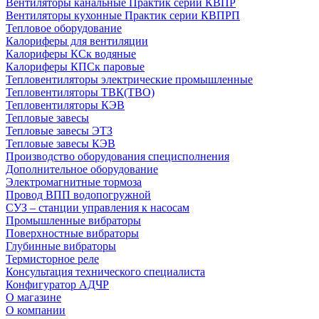
Вентиляторы канальные Практик серии КВПР
Вентиляторы кухонные Практик серии КВПРП
Тепловое оборудование
Калориферы для вентиляции
Калориферы КСк водяные
Калориферы КПСк паровые
Тепловентиляторы электрические промышленные
Тепловентиляторы ТВК(ТВО)
Тепловентиляторы КЭВ
Тепловые завесы
Тепловые завесы ЭТЗ
Тепловые завесы КЭВ
Производство оборудования специсполнения
Дополнительное оборудование
Электромагнитные тормоза
Провод ВПП водопогружной
СУЗ – станции управления к насосам
Промышленные вибраторы
Поверхностные вибраторы
Глубинные вибраторы
Термисторное реле
Консультация технического специалиста
Конфигуратор АДЧР
О магазине
О компании