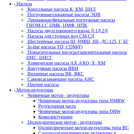
Насосы
Консольные насосы К, КМ, ЦНЛ
Погружные/скважные насосы ЭЦВ
Дренажные/фекальные погружные насосы
ГНОМ-LC,ЦМК, ЦМФ, НПК
Насосы двухстороннего входа Д,1Д,2Д
Насосы для сточных вод СМ,СД
Шестерёные насосы Ш, НМШ, НБ, ДС-125, Г, БГ
In-line насосы TD, CDM(F)
Повысительные насосы/горизонтальные насосы
ЦНС, ЦНСГ
Химические насосы АХ,АХО, Х, ХМ
Вакуумные насосы ВВН
Вихревые насосы ВК, ВКС
Самовсасывающие насосы АНС
Прочие насосы
Мотор-редукторы
Червячные мотор - редукторы
Червячные мотор-редукторы типа NMRW
Редукторная часть
Червячные мотор-редукторы типа DRW
Комплектующие
Цилиндрические мотор - редукторы
Цилиндрические мотор-редукторы типа RC
Соосно-цилиндрические редукторы в