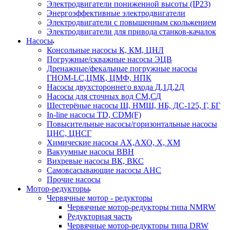
Электродвигатели пониженной высоты (IP23)
Энергоэффективные электродвигатели
Электродвигатели с повышенным скольжением
Электродвигатели для привода станков-качалок
Насосы
Консольные насосы К, КМ, ЦНЛ
Погружные/скважные насосы ЭЦВ
Дренажные/фекальные погружные насосы
ГНОМ-LC,ЦМК, ЦМФ, НПК
Насосы двухстороннего входа Д,1Д,2Д
Насосы для сточных вод СМ,СД
Шестерёные насосы Ш, НМШ, НБ, ДС-125, Г, БГ
In-line насосы TD, CDM(F)
Повысительные насосы/горизонтальные насосы
ЦНС, ЦНСГ
Химические насосы АХ,АХО, Х, ХМ
Вакуумные насосы ВВН
Вихревые насосы ВК, ВКС
Самовсасывающие насосы АНС
Прочие насосы
Мотор-редукторы
Червячные мотор - редукторы
Червячные мотор-редукторы типа NMRW
Редукторная часть
Червячные мотор-редукторы типа DRW