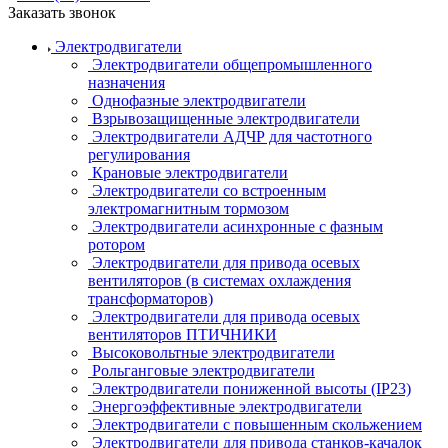
Заказать звонок
Электродвигатели
Электродвигатели общепромышленного
назначения
Однофазные электродвигатели
Взрывозащищенные электродвигатели
Электродвигатели АДЧР для частотного
регулирования
Крановые электродвигатели
Электродвигатели со встроенным
электромагнитным тормозом
Электродвигатели асинхронные с фазным
ротором
Электродвигатели для привода осевых
вентиляторов (в системах охлаждения
трансформаторов)
Электродвигатели для привода осевых
вентиляторов ПТИЧНИКИ
Высоковольтные электродвигатели
Рольганговые электродвигатели
Электродвигатели пониженной высоты (IP23)
Энергоэффективные электродвигатели
Электродвигатели с повышенным скольжением
Электродвигатели для привода станков-качалок