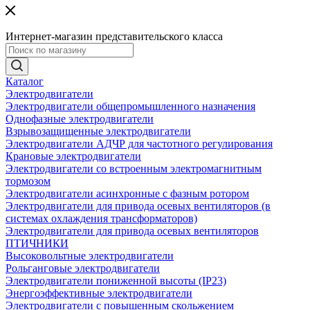
Интернет-магазин представительского класса
Каталог
Электродвигатели
Электродвигатели общепромышленного назначения
Однофазные электродвигатели
Взрывозащищенные электродвигатели
Электродвигатели АДЧР для частотного регулирования
Крановые электродвигатели
Электродвигатели со встроенным электромагнитным
тормозом
Электродвигатели асинхронные с фазным ротором
Электродвигатели для привода осевых вентиляторов (в
системах охлаждения трансформаторов)
Электродвигатели для привода осевых вентиляторов
ПТИЧНИКИ
Высоковольтные электродвигатели
Рольганговые электродвигатели
Электродвигатели пониженной высоты (IP23)
Энергоэффективные электродвигатели
Электродвигатели с повышенным скольжением