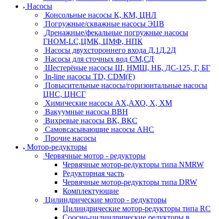
Насосы
Консольные насосы К, КМ, ЦНЛ
Погружные/скважные насосы ЭЦВ
Дренажные/фекальные погружные насосы
ГНОМ-LC,ЦМК, ЦМФ, НПК
Насосы двухстороннего входа Д,1Д,2Д
Насосы для сточных вод СМ,СД
Шестерёные насосы Ш, НМШ, НБ, ДС-125, Г, БГ
In-line насосы TD, CDM(F)
Повысительные насосы/горизонтальные насосы
ЦНС, ЦНСГ
Химические насосы АХ,АХО, Х, ХМ
Вакуумные насосы ВВН
Вихревые насосы ВК, ВКС
Самовсасывающие насосы АНС
Прочие насосы
Мотор-редукторы
Червячные мотор - редукторы
Червячные мотор-редукторы типа NMRW
Редукторная часть
Червячные мотор-редукторы типа DRW
Комплектующие
Цилиндрические мотор - редукторы
Цилиндрические мотор-редукторы типа RC
Соосно-цилиндрические редукторы в