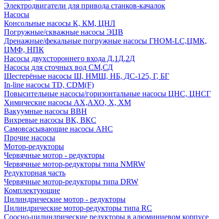
Электродвигатели для привода станков-качалок
Насосы
Консольные насосы К, КМ, ЦНЛ
Погружные/скважные насосы ЭЦВ
Дренажные/фекальные погружные насосы ГНОМ-LC,ЦМК,
ЦМФ, НПК
Насосы двухстороннего входа Д,1Д,2Д
Насосы для сточных вод СМ,СД
Шестерёные насосы Ш, НМШ, НБ, ДС-125, Г, БГ
In-line насосы TD, CDM(F)
Повысительные насосы/горизонтальные насосы ЦНС, ЦНСГ
Химические насосы АХ,АХО, Х, ХМ
Вакуумные насосы ВВН
Вихревые насосы ВК, ВКС
Самовсасывающие насосы АНС
Прочие насосы
Мотор-редукторы
Червячные мотор - редукторы
Червячные мотор-редукторы типа NMRW
Редукторная часть
Червячные мотор-редукторы типа DRW
Комплектующие
Цилиндрические мотор - редукторы
Цилиндрические мотор-редукторы типа RC
Соосно-цилиндрические редукторы в алюминиевом корпусе