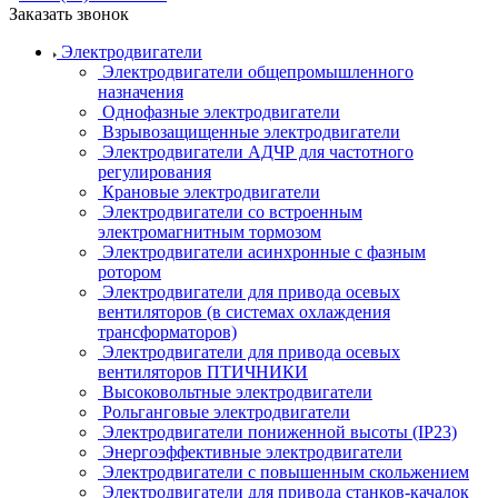
Заказать звонок
Электродвигатели
Электродвигатели общепромышленного
назначения
Однофазные электродвигатели
Взрывозащищенные электродвигатели
Электродвигатели АДЧР для частотного
регулирования
Крановые электродвигатели
Электродвигатели со встроенным
электромагнитным тормозом
Электродвигатели асинхронные с фазным
ротором
Электродвигатели для привода осевых
вентиляторов (в системах охлаждения
трансформаторов)
Электродвигатели для привода осевых
вентиляторов ПТИЧНИКИ
Высоковольтные электродвигатели
Рольганговые электродвигатели
Электродвигатели пониженной высоты (IP23)
Энергоэффективные электродвигатели
Электродвигатели с повышенным скольжением
Электродвигатели для привода станков-качалок