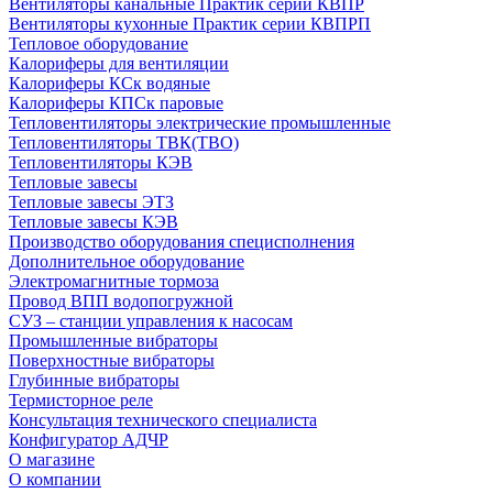
Вентиляторы канальные Практик серии КВПР
Вентиляторы кухонные Практик серии КВПРП
Тепловое оборудование
Калориферы для вентиляции
Калориферы КСк водяные
Калориферы КПСк паровые
Тепловентиляторы электрические промышленные
Тепловентиляторы ТВК(ТВО)
Тепловентиляторы КЭВ
Тепловые завесы
Тепловые завесы ЭТЗ
Тепловые завесы КЭВ
Производство оборудования специсполнения
Дополнительное оборудование
Электромагнитные тормоза
Провод ВПП водопогружной
СУЗ – станции управления к насосам
Промышленные вибраторы
Поверхностные вибраторы
Глубинные вибраторы
Термисторное реле
Консультация технического специалиста
Конфигуратор АДЧР
О магазине
О компании