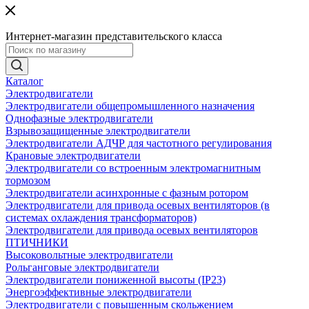
Интернет-магазин представительского класса
Каталог
Электродвигатели
Электродвигатели общепромышленного назначения
Однофазные электродвигатели
Взрывозащищенные электродвигатели
Электродвигатели АДЧР для частотного регулирования
Крановые электродвигатели
Электродвигатели со встроенным электромагнитным
тормозом
Электродвигатели асинхронные с фазным ротором
Электродвигатели для привода осевых вентиляторов (в
системах охлаждения трансформаторов)
Электродвигатели для привода осевых вентиляторов
ПТИЧНИКИ
Высоковольтные электродвигатели
Рольганговые электродвигатели
Электродвигатели пониженной высоты (IP23)
Энергоэффективные электродвигатели
Электродвигатели с повышенным скольжением