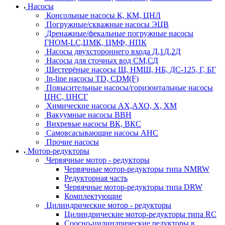
Насосы
Консольные насосы К, КМ, ЦНЛ
Погружные/скважные насосы ЭЦВ
Дренажные/фекальные погружные насосы
ГНОМ-LC,ЦМК, ЦМФ, НПК
Насосы двухстороннего входа Д,1Д,2Д
Насосы для сточных вод СМ,СД
Шестерёные насосы Ш, НМШ, НБ, ДС-125, Г, БГ
In-line насосы TD, CDM(F)
Повысительные насосы/горизонтальные насосы
ЦНС, ЦНСГ
Химические насосы АХ,АХО, Х, ХМ
Вакуумные насосы ВВН
Вихревые насосы ВК, ВКС
Самовсасывающие насосы АНС
Прочие насосы
Мотор-редукторы
Червячные мотор - редукторы
Червячные мотор-редукторы типа NMRW
Редукторная часть
Червячные мотор-редукторы типа DRW
Комплектующие
Цилиндрические мотор - редукторы
Цилиндрические мотор-редукторы типа RC
Соосно-цилиндрические редукторы в