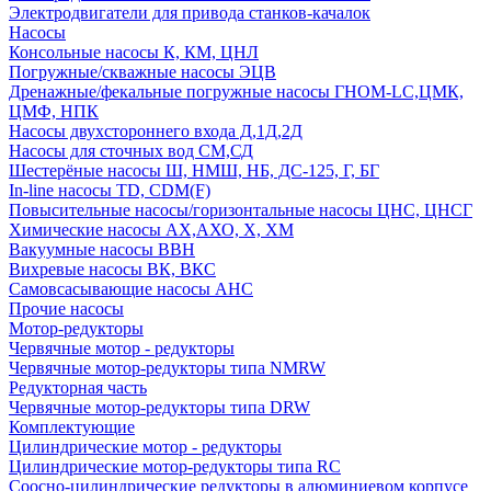
Электродвигатели для привода станков-качалок
Насосы
Консольные насосы К, КМ, ЦНЛ
Погружные/скважные насосы ЭЦВ
Дренажные/фекальные погружные насосы ГНОМ-LC,ЦМК,
ЦМФ, НПК
Насосы двухстороннего входа Д,1Д,2Д
Насосы для сточных вод СМ,СД
Шестерёные насосы Ш, НМШ, НБ, ДС-125, Г, БГ
In-line насосы TD, CDM(F)
Повысительные насосы/горизонтальные насосы ЦНС, ЦНСГ
Химические насосы АХ,АХО, Х, ХМ
Вакуумные насосы ВВН
Вихревые насосы ВК, ВКС
Самовсасывающие насосы АНС
Прочие насосы
Мотор-редукторы
Червячные мотор - редукторы
Червячные мотор-редукторы типа NMRW
Редукторная часть
Червячные мотор-редукторы типа DRW
Комплектующие
Цилиндрические мотор - редукторы
Цилиндрические мотор-редукторы типа RC
Соосно-цилиндрические редукторы в алюминиевом корпусе