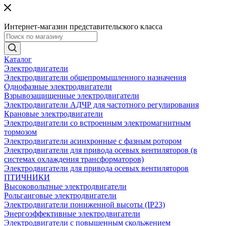
Интернет-магазин представительского класса
Каталог
Электродвигатели
Электродвигатели общепромышленного назначения
Однофазные электродвигатели
Взрывозащищенные электродвигатели
Электродвигатели АДЧР для частотного регулирования
Крановые электродвигатели
Электродвигатели со встроенным электромагнитным
тормозом
Электродвигатели асинхронные с фазным ротором
Электродвигатели для привода осевых вентиляторов (в
системах охлаждения трансформаторов)
Электродвигатели для привода осевых вентиляторов
ПТИЧНИКИ
Высоковольтные электродвигатели
Рольганговые электродвигатели
Электродвигатели пониженной высоты (IP23)
Энергоэффективные электродвигатели
Электродвигатели с повышенным скольжением