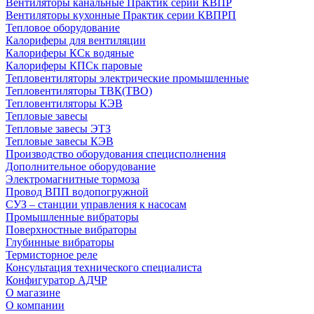
Вентиляторы канальные Практик серии КВПР
Вентиляторы кухонные Практик серии КВПРП
Тепловое оборудование
Калориферы для вентиляции
Калориферы КСк водяные
Калориферы КПСк паровые
Тепловентиляторы электрические промышленные
Тепловентиляторы ТВК(ТВО)
Тепловентиляторы КЭВ
Тепловые завесы
Тепловые завесы ЭТЗ
Тепловые завесы КЭВ
Производство оборудования специсполнения
Дополнительное оборудование
Электромагнитные тормоза
Провод ВПП водопогружной
СУЗ – станции управления к насосам
Промышленные вибраторы
Поверхностные вибраторы
Глубинные вибраторы
Термисторное реле
Консультация технического специалиста
Конфигуратор АДЧР
О магазине
О компании