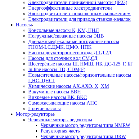
Электродвигатели пониженной высоты (IP23)
Энергоэффективные электродвигатели
Электродвигатели с повышенным скольжением
Электродвигатели для привода станков-качалок
Насосы
Консольные насосы К, КМ, ЦНЛ
Погружные/скважные насосы ЭЦВ
Дренажные/фекальные погружные насосы
ГНОМ-LC,ЦМК, ЦМФ, НПК
Насосы двухстороннего входа Д,1Д,2Д
Насосы для сточных вод СМ,СД
Шестерёные насосы Ш, НМШ, НБ, ДС-125, Г, БГ
In-line насосы TD, CDM(F)
Повысительные насосы/горизонтальные насосы
ЦНС, ЦНСГ
Химические насосы АХ,АХО, Х, ХМ
Вакуумные насосы ВВН
Вихревые насосы ВК, ВКС
Самовсасывающие насосы АНС
Прочие насосы
Мотор-редукторы
Червячные мотор - редукторы
Червячные мотор-редукторы типа NMRW
Редукторная часть
Червячные мотор-редукторы типа DRW