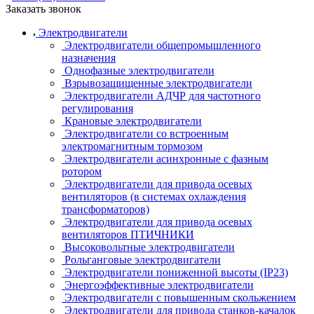
Заказать звонок
Электродвигатели
Электродвигатели общепромышленного
назначения
Однофазные электродвигатели
Взрывозащищенные электродвигатели
Электродвигатели АДЧР для частотного
регулирования
Крановые электродвигатели
Электродвигатели со встроенным
электромагнитным тормозом
Электродвигатели асинхронные с фазным
ротором
Электродвигатели для привода осевых
вентиляторов (в системах охлаждения
трансформаторов)
Электродвигатели для привода осевых
вентиляторов ПТИЧНИКИ
Высоковольтные электродвигатели
Рольганговые электродвигатели
Электродвигатели пониженной высоты (IP23)
Энергоэффективные электродвигатели
Электродвигатели с повышенным скольжением
Электродвигатели для привода станков-качалок