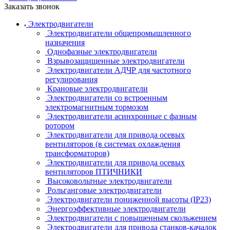
Заказать звонок
Электродвигатели
Электродвигатели общепромышленного
назначения
Однофазные электродвигатели
Взрывозащищенные электродвигатели
Электродвигатели АДЧР для частотного
регулирования
Крановые электродвигатели
Электродвигатели со встроенным
электромагнитным тормозом
Электродвигатели асинхронные с фазным
ротором
Электродвигатели для привода осевых
вентиляторов (в системах охлаждения
трансформаторов)
Электродвигатели для привода осевых
вентиляторов ПТИЧНИКИ
Высоковольтные электродвигатели
Рольганговые электродвигатели
Электродвигатели пониженной высоты (IP23)
Энергоэффективные электродвигатели
Электродвигатели с повышенным скольжением
Электродвигатели для привода станков-качалок