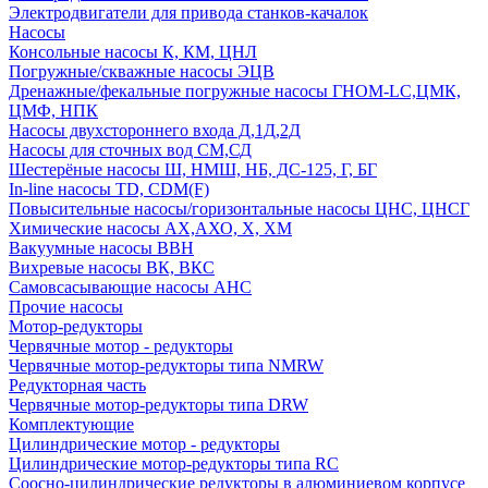
Электродвигатели для привода станков-качалок
Насосы
Консольные насосы К, КМ, ЦНЛ
Погружные/скважные насосы ЭЦВ
Дренажные/фекальные погружные насосы ГНОМ-LC,ЦМК,
ЦМФ, НПК
Насосы двухстороннего входа Д,1Д,2Д
Насосы для сточных вод СМ,СД
Шестерёные насосы Ш, НМШ, НБ, ДС-125, Г, БГ
In-line насосы TD, CDM(F)
Повысительные насосы/горизонтальные насосы ЦНС, ЦНСГ
Химические насосы АХ,АХО, Х, ХМ
Вакуумные насосы ВВН
Вихревые насосы ВК, ВКС
Самовсасывающие насосы АНС
Прочие насосы
Мотор-редукторы
Червячные мотор - редукторы
Червячные мотор-редукторы типа NMRW
Редукторная часть
Червячные мотор-редукторы типа DRW
Комплектующие
Цилиндрические мотор - редукторы
Цилиндрические мотор-редукторы типа RC
Соосно-цилиндрические редукторы в алюминиевом корпусе