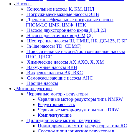
Насосы
Консольные насосы К, КМ, ЦНЛ
Погружные/скважные насосы ЭЦВ
Дренажные/фекальные погружные насосы
ГНОМ-LC,ЦМК, ЦМФ, НПК
Насосы двухстороннего входа Д,1Д,2Д
Насосы для сточных вод СМ,СД
Шестерёные насосы Ш, НМШ, НБ, ДС-125, Г, БГ
In-line насосы TD, CDM(F)
Повысительные насосы/горизонтальные насосы
ЦНС, ЦНСГ
Химические насосы АХ,АХО, Х, ХМ
Вакуумные насосы ВВН
Вихревые насосы ВК, ВКС
Самовсасывающие насосы АНС
Прочие насосы
Мотор-редукторы
Червячные мотор - редукторы
Червячные мотор-редукторы типа NMRW
Редукторная часть
Червячные мотор-редукторы типа DRW
Комплектующие
Цилиндрические мотор - редукторы
Цилиндрические мотор-редукторы типа RC
Соосно-цилиндрические редукторы в