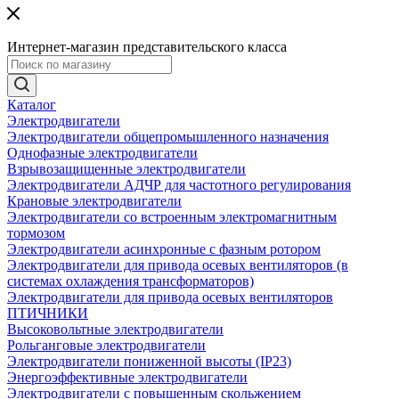
Интернет-магазин представительского класса
Каталог
Электродвигатели
Электродвигатели общепромышленного назначения
Однофазные электродвигатели
Взрывозащищенные электродвигатели
Электродвигатели АДЧР для частотного регулирования
Крановые электродвигатели
Электродвигатели со встроенным электромагнитным
тормозом
Электродвигатели асинхронные с фазным ротором
Электродвигатели для привода осевых вентиляторов (в
системах охлаждения трансформаторов)
Электродвигатели для привода осевых вентиляторов
ПТИЧНИКИ
Высоковольтные электродвигатели
Рольганговые электродвигатели
Электродвигатели пониженной высоты (IP23)
Энергоэффективные электродвигатели
Электродвигатели с повышенным скольжением