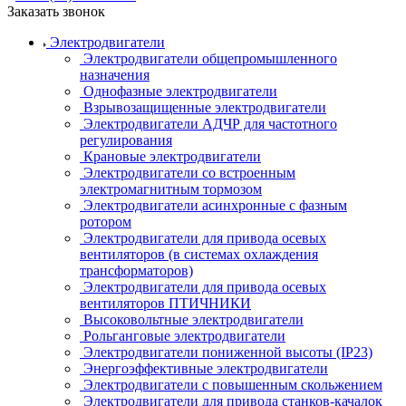
Заказать звонок
Электродвигатели
Электродвигатели общепромышленного
назначения
Однофазные электродвигатели
Взрывозащищенные электродвигатели
Электродвигатели АДЧР для частотного
регулирования
Крановые электродвигатели
Электродвигатели со встроенным
электромагнитным тормозом
Электродвигатели асинхронные с фазным
ротором
Электродвигатели для привода осевых
вентиляторов (в системах охлаждения
трансформаторов)
Электродвигатели для привода осевых
вентиляторов ПТИЧНИКИ
Высоковольтные электродвигатели
Рольганговые электродвигатели
Электродвигатели пониженной высоты (IP23)
Энергоэффективные электродвигатели
Электродвигатели с повышенным скольжением
Электродвигатели для привода станков-качалок