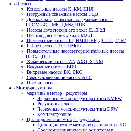
Насосы
Консольные насосы К, КМ, ЦНЛ
Погружные/скважные насосы ЭЦВ
Дренажные/фекальные погружные насосы
ГНОМ-LC,ЦМК, ЦМФ, НПК
Насосы двухстороннего входа Д,1Д,2Д
Насосы для сточных вод СМ,СД
Шестерёные насосы Ш, НМШ, НБ, ДС-125, Г, БГ
In-line насосы TD, CDM(F)
Повысительные насосы/горизонтальные насосы
ЦНС, ЦНСГ
Химические насосы АХ,АХО, Х, ХМ
Вакуумные насосы ВВН
Вихревые насосы ВК, ВКС
Самовсасывающие насосы АНС
Прочие насосы
Мотор-редукторы
Червячные мотор - редукторы
Червячные мотор-редукторы типа NMRW
Редукторная часть
Червячные мотор-редукторы типа DRW
Комплектующие
Цилиндрические мотор - редукторы
Цилиндрические мотор-редукторы типа RC
Соосно-цилиндрические редукторы в