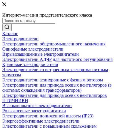
Интернет-магазин представительского класса
Каталог
Электродвигатели
Электродвигатели общепромышленного назначения
Однофазные электродвигатели
Взрывозащищенные электродвигатели
Электродвигатели АДЧР для частотного регулирования
Крановые электродвигатели
Электродвигатели со встроенным электромагнитным
тормозом
Электродвигатели асинхронные с фазным ротором
Электродвигатели для привода осевых вентиляторов (в
системах охлаждения трансформаторов)
Электродвигатели для привода осевых вентиляторов
ПТИЧНИКИ
Высоковольтные электродвигатели
Рольганговые электродвигатели
Электродвигатели пониженной высоты (IP23)
Энергоэффективные электродвигатели
Электродвигатели с повышенным скольжением