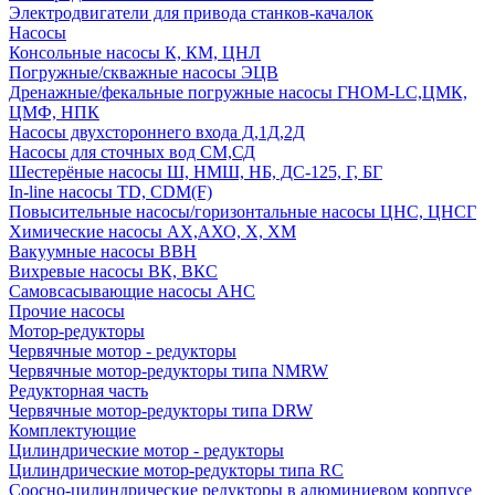
Электродвигатели для привода станков-качалок
Насосы
Консольные насосы К, КМ, ЦНЛ
Погружные/скважные насосы ЭЦВ
Дренажные/фекальные погружные насосы ГНОМ-LC,ЦМК,
ЦМФ, НПК
Насосы двухстороннего входа Д,1Д,2Д
Насосы для сточных вод СМ,СД
Шестерёные насосы Ш, НМШ, НБ, ДС-125, Г, БГ
In-line насосы TD, CDM(F)
Повысительные насосы/горизонтальные насосы ЦНС, ЦНСГ
Химические насосы АХ,АХО, Х, ХМ
Вакуумные насосы ВВН
Вихревые насосы ВК, ВКС
Самовсасывающие насосы АНС
Прочие насосы
Мотор-редукторы
Червячные мотор - редукторы
Червячные мотор-редукторы типа NMRW
Редукторная часть
Червячные мотор-редукторы типа DRW
Комплектующие
Цилиндрические мотор - редукторы
Цилиндрические мотор-редукторы типа RC
Соосно-цилиндрические редукторы в алюминиевом корпусе