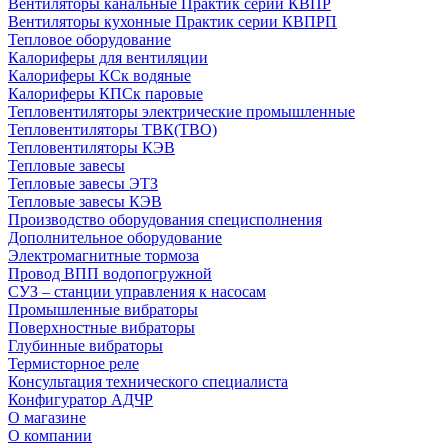
Вентиляторы канальные Практик серии КВПР
Вентиляторы кухонные Практик серии КВПРП
Тепловое оборудование
Калориферы для вентиляции
Калориферы КСк водяные
Калориферы КПСк паровые
Тепловентиляторы электрические промышленные
Тепловентиляторы ТВК(ТВО)
Тепловентиляторы КЭВ
Тепловые завесы
Тепловые завесы ЭТЗ
Тепловые завесы КЭВ
Производство оборудования специсполнения
Дополнительное оборудование
Электромагнитные тормоза
Провод ВПП водопогружной
СУЗ – станции управления к насосам
Промышленные вибраторы
Поверхностные вибраторы
Глубинные вибраторы
Термисторное реле
Консультация технического специалиста
Конфигуратор АДЧР
О магазине
О компании