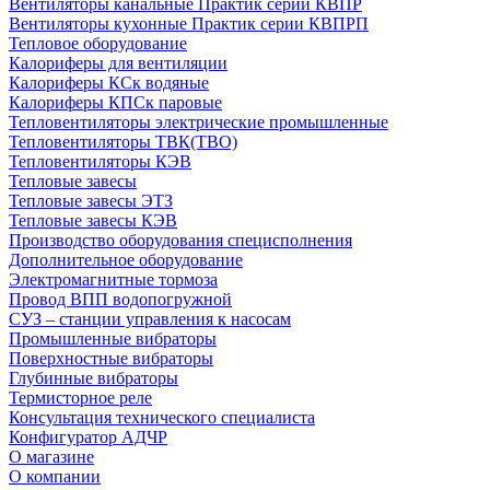
Вентиляторы канальные Практик серии КВПР
Вентиляторы кухонные Практик серии КВПРП
Тепловое оборудование
Калориферы для вентиляции
Калориферы КСк водяные
Калориферы КПСк паровые
Тепловентиляторы электрические промышленные
Тепловентиляторы ТВК(ТВО)
Тепловентиляторы КЭВ
Тепловые завесы
Тепловые завесы ЭТЗ
Тепловые завесы КЭВ
Производство оборудования специсполнения
Дополнительное оборудование
Электромагнитные тормоза
Провод ВПП водопогружной
СУЗ – станции управления к насосам
Промышленные вибраторы
Поверхностные вибраторы
Глубинные вибраторы
Термисторное реле
Консультация технического специалиста
Конфигуратор АДЧР
О магазине
О компании