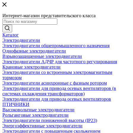
Интернет-магазин представительского класса
Каталог
Электродвигатели
Электродвигатели общепромышленного назначения
Однофазные электродвигатели
Взрывозащищенные электродвигатели
Электродвигатели АДЧР для частотного регулирования
Крановые электродвигатели
Электродвигатели со встроенным электромагнитным
тормозом
Электродвигатели асинхронные с фазным ротором
Электродвигатели для привода осевых вентиляторов (в
системах охлаждения трансформаторов)
Электродвигатели для привода осевых вентиляторов
ПТИЧНИКИ
Высоковольтные электродвигатели
Рольганговые электродвигатели
Электродвигатели пониженной высоты (IP23)
Энергоэффективные электродвигатели
Электродвигатели с повышенным скольжением