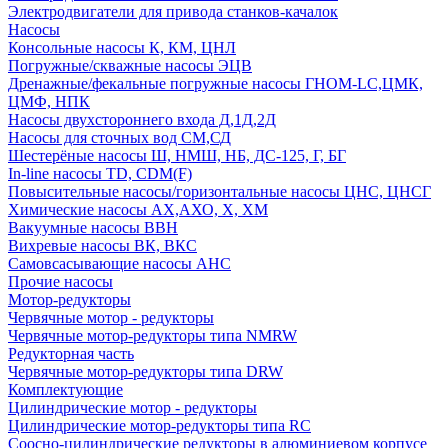
Электродвигатели для привода станков-качалок
Насосы
Консольные насосы К, КМ, ЦНЛ
Погружные/скважные насосы ЭЦВ
Дренажные/фекальные погружные насосы ГНОМ-LC,ЦМК,
ЦМФ, НПК
Насосы двухстороннего входа Д,1Д,2Д
Насосы для сточных вод СМ,СД
Шестерёные насосы Ш, НМШ, НБ, ДС-125, Г, БГ
In-line насосы TD, CDM(F)
Повысительные насосы/горизонтальные насосы ЦНС, ЦНСГ
Химические насосы АХ,АХО, Х, ХМ
Вакуумные насосы ВВН
Вихревые насосы ВК, ВКС
Самовсасывающие насосы АНС
Прочие насосы
Мотор-редукторы
Червячные мотор - редукторы
Червячные мотор-редукторы типа NMRW
Редукторная часть
Червячные мотор-редукторы типа DRW
Комплектующие
Цилиндрические мотор - редукторы
Цилиндрические мотор-редукторы типа RC
Соосно-цилиндрические редукторы в алюминиевом корпусе