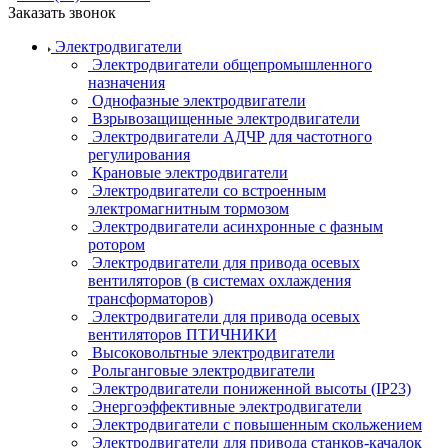
Заказать звонок
Электродвигатели
Электродвигатели общепромышленного
назначения
Однофазные электродвигатели
Взрывозащищенные электродвигатели
Электродвигатели АДЧР для частотного
регулирования
Крановые электродвигатели
Электродвигатели со встроенным
электромагнитным тормозом
Электродвигатели асинхронные с фазным
ротором
Электродвигатели для привода осевых
вентиляторов (в системах охлаждения
трансформаторов)
Электродвигатели для привода осевых
вентиляторов ПТИЧНИКИ
Высоковольтные электродвигатели
Рольганговые электродвигатели
Электродвигатели пониженной высоты (IP23)
Энергоэффективные электродвигатели
Электродвигатели с повышенным скольжением
Электродвигатели для привода станков-качалок