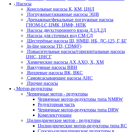
Насосы
Консольные насосы К, КМ, ЦНЛ
Погружные/скважные насосы ЭЦВ
Дренажные/фекальные погружные насосы
ГНОМ-LC,ЦМК, ЦМФ, НПК
Насосы двухстороннего входа Д,1Д,2Д
Насосы для сточных вод СМ,СД
Шестерёные насосы Ш, НМШ, НБ, ДС-125, Г, БГ
In-line насосы TD, CDM(F)
Повысительные насосы/горизонтальные насосы
ЦНС, ЦНСГ
Химические насосы АХ,АХО, Х, ХМ
Вакуумные насосы ВВН
Вихревые насосы ВК, ВКС
Самовсасывающие насосы АНС
Прочие насосы
Мотор-редукторы
Червячные мотор - редукторы
Червячные мотор-редукторы типа NMRW
Редукторная часть
Червячные мотор-редукторы типа DRW
Комплектующие
Цилиндрические мотор - редукторы
Цилиндрические мотор-редукторы типа RC
Соосно-цилиндрические редукторы в