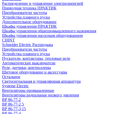
Распределение и управление электроэнергией
Приводная техника ПРАКТИК
Преобразователи частоты
Устройства плавного пуска
Дополнительное оборудование
Шкафы управления ПРАКТИК
Шкафы управления общепромышленного назначения
Шкафы управления насосным оборудованием
CHINT
Schneider Electric Распродажа
Преобразователи частоты
Устройства плавного пуска
Пускатели, контакторы, тепловые реле
Автоматические выключатели
Реле, датчики, контроллеры
Щитовое оборудование и аксессуары
Остальное
Светосигнальная и управляющая аппаратура
Systeme Electric
Вентиляторы промышленные
Вентиляторы радиальные низкого давления
ВР 86-77-2
ВР 86-77-2,5
ВР 86-77-3,15
ВР 86-77-4