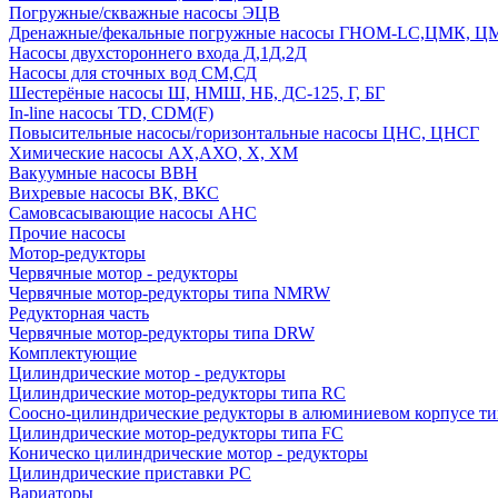
Погружные/скважные насосы ЭЦВ
Дренажные/фекальные погружные насосы ГНОМ-LC,ЦМК, 
Насосы двухстороннего входа Д,1Д,2Д
Насосы для сточных вод СМ,СД
Шестерёные насосы Ш, НМШ, НБ, ДС-125, Г, БГ
In-line насосы TD, CDM(F)
Повысительные насосы/горизонтальные насосы ЦНС, ЦНСГ
Химические насосы АХ,АХО, Х, ХМ
Вакуумные насосы ВВН
Вихревые насосы ВК, ВКС
Самовсасывающие насосы АНС
Прочие насосы
Мотор-редукторы
Червячные мотор - редукторы
Червячные мотор-редукторы типа NMRW
Редукторная часть
Червячные мотор-редукторы типа DRW
Комплектующие
Цилиндрические мотор - редукторы
Цилиндрические мотор-редукторы типа RC
Соосно-цилиндрические редукторы в алюминиевом корпусе т
Цилиндрические мотор-редукторы типа FC
Коническо цилиндрические мотор - редукторы
Цилиндрические приставки PC
Вариаторы