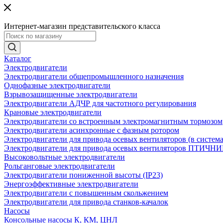
Интернет-магазин представительского класса
Каталог
Электродвигатели
Электродвигатели общепромышленного назначения
Однофазные электродвигатели
Взрывозащищенные электродвигатели
Электродвигатели АДЧР для частотного регулирования
Крановые электродвигатели
Электродвигатели со встроенным электромагнитным тормозом
Электродвигатели асинхронные с фазным ротором
Электродвигатели для привода осевых вентиляторов (в систем
Электродвигатели для привода осевых вентиляторов ПТИЧН
Высоковольтные электродвигатели
Рольганговые электродвигатели
Электродвигатели пониженной высоты (IP23)
Энергоэффективные электродвигатели
Электродвигатели с повышенным скольжением
Электродвигатели для привода станков-качалок
Насосы
Консольные насосы К, КМ, ЦНЛ