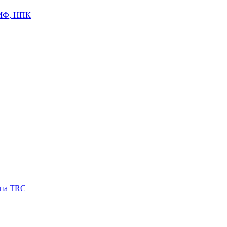
ЦМФ, НПК
ипа TRC