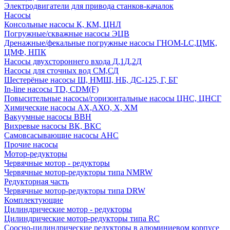
Электродвигатели для привода станков-качалок
Насосы
Консольные насосы К, КМ, ЦНЛ
Погружные/скважные насосы ЭЦВ
Дренажные/фекальные погружные насосы ГНОМ-LC,ЦМК,
ЦМФ, НПК
Насосы двухстороннего входа Д,1Д,2Д
Насосы для сточных вод СМ,СД
Шестерёные насосы Ш, НМШ, НБ, ДС-125, Г, БГ
In-line насосы TD, CDM(F)
Повысительные насосы/горизонтальные насосы ЦНС, ЦНСГ
Химические насосы АХ,АХО, Х, ХМ
Вакуумные насосы ВВН
Вихревые насосы ВК, ВКС
Самовсасывающие насосы АНС
Прочие насосы
Мотор-редукторы
Червячные мотор - редукторы
Червячные мотор-редукторы типа NMRW
Редукторная часть
Червячные мотор-редукторы типа DRW
Комплектующие
Цилиндрические мотор - редукторы
Цилиндрические мотор-редукторы типа RC
Соосно-цилиндрические редукторы в алюминиевом корпусе