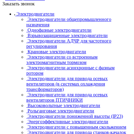
Заказать звонок
Электродвигатели
Электродвигатели общепромышленного
назначения
Однофазные электродвигатели
Взрывозащищенные электродвигатели
Электродвигатели АДЧР для частотного
регулирования
Крановые электродвигатели
Электродвигатели со встроенным
электромагнитным тормозом
Электродвигатели асинхронные с фазным
ротором
Электродвигатели для привода осевых
вентиляторов (в системах охлаждения
трансформаторов)
Электродвигатели для привода осевых
вентиляторов ПТИЧНИКИ
Высоковольтные электродвигатели
Рольганговые электродвигатели
Электродвигатели пониженной высоты (IP23)
Энергоэффективные электродвигатели
Электродвигатели с повышенным скольжением
Электродвигатели для привода станков-качалок