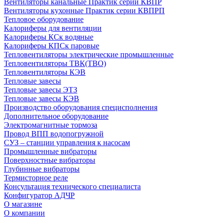
Вентиляторы канальные Практик серии КВПР
Вентиляторы кухонные Практик серии КВПРП
Тепловое оборудование
Калориферы для вентиляции
Калориферы КСк водяные
Калориферы КПСк паровые
Тепловентиляторы электрические промышленные
Тепловентиляторы ТВК(ТВО)
Тепловентиляторы КЭВ
Тепловые завесы
Тепловые завесы ЭТЗ
Тепловые завесы КЭВ
Производство оборудования специсполнения
Дополнительное оборудование
Электромагнитные тормоза
Провод ВПП водопогружной
СУЗ – станции управления к насосам
Промышленные вибраторы
Поверхностные вибраторы
Глубинные вибраторы
Термисторное реле
Консультация технического специалиста
Конфигуратор АДЧР
О магазине
О компании