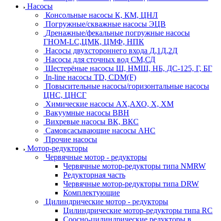
Насосы
Консольные насосы К, КМ, ЦНЛ
Погружные/скважные насосы ЭЦВ
Дренажные/фекальные погружные насосы
ГНОМ-LC,ЦМК, ЦМФ, НПК
Насосы двухстороннего входа Д,1Д,2Д
Насосы для сточных вод СМ,СД
Шестерёные насосы Ш, НМШ, НБ, ДС-125, Г, БГ
In-line насосы TD, CDM(F)
Повысительные насосы/горизонтальные насосы
ЦНС, ЦНСГ
Химические насосы АХ,АХО, Х, ХМ
Вакуумные насосы ВВН
Вихревые насосы ВК, ВКС
Самовсасывающие насосы АНС
Прочие насосы
Мотор-редукторы
Червячные мотор - редукторы
Червячные мотор-редукторы типа NMRW
Редукторная часть
Червячные мотор-редукторы типа DRW
Комплектующие
Цилиндрические мотор - редукторы
Цилиндрические мотор-редукторы типа RC
Соосно-цилиндрические редукторы в