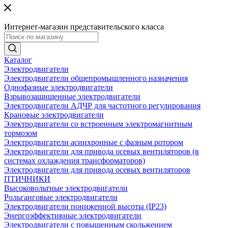
Интернет-магазин представительского класса
Каталог
Электродвигатели
Электродвигатели общепромышленного назначения
Однофазные электродвигатели
Взрывозащищенные электродвигатели
Электродвигатели АДЧР для частотного регулирования
Крановые электродвигатели
Электродвигатели со встроенным электромагнитным
тормозом
Электродвигатели асинхронные с фазным ротором
Электродвигатели для привода осевых вентиляторов (в
системах охлаждения трансформаторов)
Электродвигатели для привода осевых вентиляторов
ПТИЧНИКИ
Высоковольтные электродвигатели
Рольганговые электродвигатели
Электродвигатели пониженной высоты (IP23)
Энергоэффективные электродвигатели
Электродвигатели с повышенным скольжением