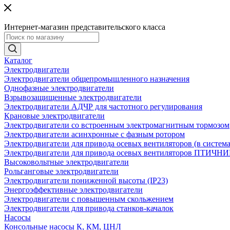
Интернет-магазин представительского класса
Каталог
Электродвигатели
Электродвигатели общепромышленного назначения
Однофазные электродвигатели
Взрывозащищенные электродвигатели
Электродвигатели АДЧР для частотного регулирования
Крановые электродвигатели
Электродвигатели со встроенным электромагнитным тормозом
Электродвигатели асинхронные с фазным ротором
Электродвигатели для привода осевых вентиляторов (в систем
Электродвигатели для привода осевых вентиляторов ПТИЧН
Высоковольтные электродвигатели
Рольганговые электродвигатели
Электродвигатели пониженной высоты (IP23)
Энергоэффективные электродвигатели
Электродвигатели с повышенным скольжением
Электродвигатели для привода станков-качалок
Насосы
Консольные насосы К, КМ, ЦНЛ