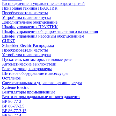
Распределение и управление электроэнергией
Приводная техника ПРАКТИК
Преобразователи частоты
Устройства плавного пуска
Дополнительное оборудование
Шкафы управления ПРАКТИК
Шкафы управления общепромышленного назначения
Шкафы управления насосным оборудованием
CHINT
Schneider Electric Распродажа
Преобразователи частоты
Устройства плавного пуска
Пускатели, контакторы, тепловые реле
Автоматические выключатели
Реле, датчики, контроллеры
Щитовое оборудование и аксессуары
Остальное
Светосигнальная и управляющая аппаратура
Systeme Electric
Вентиляторы промышленные
Вентиляторы радиальные низкого давления
ВР 86-77-2
ВР 86-77-2,5
ВР 86-77-3,15
ВР 86-77-4