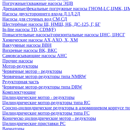
Погружные/скважные насосы ЭЦВ
Дренажные/фекальные погружные насосы ГНОМ-LC,ЦМК, 
Насосы двухстороннего входа Д,1Д,2Д
Насосы для сточных вод СМ,СД
Шестерёные насосы Ш, НМШ, НБ, ДС-125, Г, БГ
In-line насосы TD, CDM(F)
Повысительные насосы/горизонтальные насосы ЦНС, ЦНСГ
Химические насосы АХ,АХО, Х, ХМ
Вакуумные насосы ВВН
Вихревые насосы ВК, ВКС
Самовсасывающие насосы АНС
Прочие насосы
Мотор-редукторы
Червячные мотор - редукторы
Червячные мотор-редукторы типа NMRW
Редукторная часть
Червячные мотор-редукторы типа DRW
Комплектующие
Цилиндрические мотор - редукторы
Цилиндрические мотор-редукторы типа RC
Соосно-цилиндрические редукторы в алюминиевом корпусе т
Цилиндрические мотор-редукторы типа FC
Коническо цилиндрические мотор - редукторы
Цилиндрические приставки PC
Вариаторы