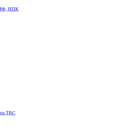
ЦМФ, НПК
ипа TRC