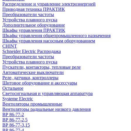
Распределение и управление электроэнергией
Приводная техника ПРАКТИК
Преобразователи частоты
Устройства плавного пуска
Дополнительное оборудование
Шкафы управления ПРАКТИК
Шкафы управления общепромышленного назначения
Шкафы управления насосным оборудованием
CHINT
Schneider Electric Распродажа
Преобразователи частоты
Устройства плавного пуска
Пускатели, контакторы, тепловые реле
Автоматические выключатели
Реле, датчики, контроллеры
Щитовое оборудование и аксессуары
Остальное
Светосигнальная и управляющая аппаратура
Systeme Electric
Вентиляторы промышленные
Вентиляторы радиальные низкого давления
ВР 86-77-2
ВР 86-77-2,5
ВР 86-77-3,15
ВР 86-77-4