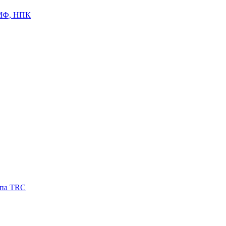
ЦМФ, НПК
ипа TRC