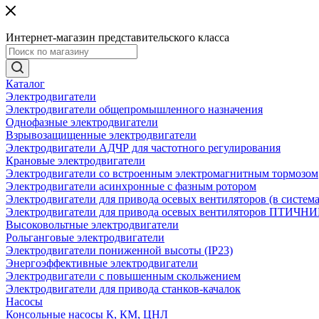
Интернет-магазин представительского класса
Каталог
Электродвигатели
Электродвигатели общепромышленного назначения
Однофазные электродвигатели
Взрывозащищенные электродвигатели
Электродвигатели АДЧР для частотного регулирования
Крановые электродвигатели
Электродвигатели со встроенным электромагнитным тормозом
Электродвигатели асинхронные с фазным ротором
Электродвигатели для привода осевых вентиляторов (в систем
Электродвигатели для привода осевых вентиляторов ПТИЧН
Высоковольтные электродвигатели
Рольганговые электродвигатели
Электродвигатели пониженной высоты (IP23)
Энергоэффективные электродвигатели
Электродвигатели с повышенным скольжением
Электродвигатели для привода станков-качалок
Насосы
Консольные насосы К, КМ, ЦНЛ