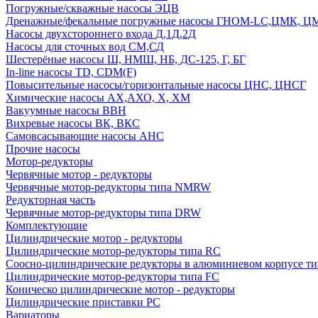
Погружные/скважные насосы ЭЦВ
Дренажные/фекальные погружные насосы ГНОМ-LC,ЦМК, 
Насосы двухстороннего входа Д,1Д,2Д
Насосы для сточных вод СМ,СД
Шестерёные насосы Ш, НМШ, НБ, ДС-125, Г, БГ
In-line насосы TD, CDM(F)
Повысительные насосы/горизонтальные насосы ЦНС, ЦНСГ
Химические насосы АХ,АХО, Х, ХМ
Вакуумные насосы ВВН
Вихревые насосы ВК, ВКС
Самовсасывающие насосы АНС
Прочие насосы
Мотор-редукторы
Червячные мотор - редукторы
Червячные мотор-редукторы типа NMRW
Редукторная часть
Червячные мотор-редукторы типа DRW
Комплектующие
Цилиндрические мотор - редукторы
Цилиндрические мотор-редукторы типа RC
Соосно-цилиндрические редукторы в алюминиевом корпусе т
Цилиндрические мотор-редукторы типа FC
Коническо цилиндрические мотор - редукторы
Цилиндрические приставки PC
Вариаторы