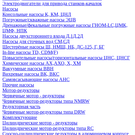
Электродвигатели для привода станков-качалок
Насосы
Консольные насосы К, КМ, ЦНЛ
Погружные/скважные насосы ЭЦВ
Дренажные/фекальные погружные насосы ГНОМ-LC,ЦМК,
ЦМФ, НПК
Насосы двухстороннего входа Д,1Д,2Д
Насосы для сточных вод СМ,СД
Шестерёные насосы Ш, НМШ, НБ, ДС-125, Г, БГ
In-line насосы TD, CDM(F)
Повысительные насосы/горизонтальные насосы ЦНС, ЦНСГ
Химические насосы АХ,АХО, Х, ХМ
Вакуумные насосы ВВН
Вихревые насосы ВК, ВКС
Самовсасывающие насосы АНС
Прочие насосы
Мотор-редукторы
Червячные мотор - редукторы
Червячные мотор-редукторы типа NMRW
Редукторная часть
Червячные мотор-редукторы типа DRW
Комплектующие
Цилиндрические мотор - редукторы
Цилиндрические мотор-редукторы типа RC
Соосно-цилиндрические редукторы в алюминиевом корпусе