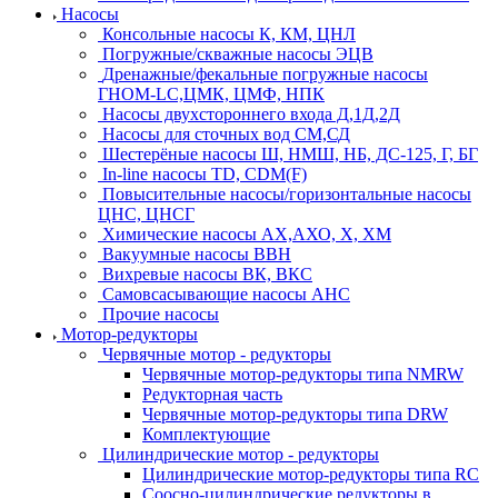
Насосы
Консольные насосы К, КМ, ЦНЛ
Погружные/скважные насосы ЭЦВ
Дренажные/фекальные погружные насосы
ГНОМ-LC,ЦМК, ЦМФ, НПК
Насосы двухстороннего входа Д,1Д,2Д
Насосы для сточных вод СМ,СД
Шестерёные насосы Ш, НМШ, НБ, ДС-125, Г, БГ
In-line насосы TD, CDM(F)
Повысительные насосы/горизонтальные насосы
ЦНС, ЦНСГ
Химические насосы АХ,АХО, Х, ХМ
Вакуумные насосы ВВН
Вихревые насосы ВК, ВКС
Самовсасывающие насосы АНС
Прочие насосы
Мотор-редукторы
Червячные мотор - редукторы
Червячные мотор-редукторы типа NMRW
Редукторная часть
Червячные мотор-редукторы типа DRW
Комплектующие
Цилиндрические мотор - редукторы
Цилиндрические мотор-редукторы типа RC
Соосно-цилиндрические редукторы в