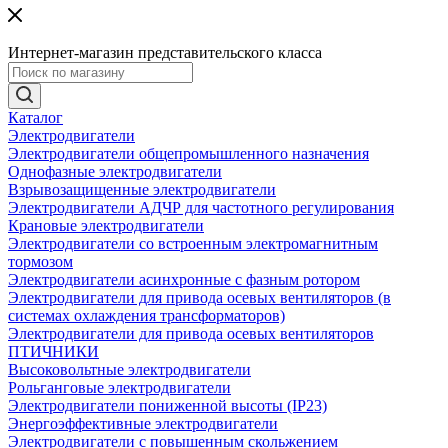
Интернет-магазин представительского класса
Каталог
Электродвигатели
Электродвигатели общепромышленного назначения
Однофазные электродвигатели
Взрывозащищенные электродвигатели
Электродвигатели АДЧР для частотного регулирования
Крановые электродвигатели
Электродвигатели со встроенным электромагнитным
тормозом
Электродвигатели асинхронные с фазным ротором
Электродвигатели для привода осевых вентиляторов (в
системах охлаждения трансформаторов)
Электродвигатели для привода осевых вентиляторов
ПТИЧНИКИ
Высоковольтные электродвигатели
Рольганговые электродвигатели
Электродвигатели пониженной высоты (IP23)
Энергоэффективные электродвигатели
Электродвигатели с повышенным скольжением