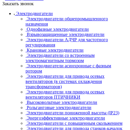
Заказать звонок
Электродвигатели
Электродвигатели общепромышленного
назначения
Однофазные электродвигатели
Взрывозащищенные электродвигатели
Электродвигатели АДЧР для частотного
регулирования
Крановые электродвигатели
Электродвигатели со встроенным
электромагнитным тормозом
Электродвигатели асинхронные с фазным
ротором
Электродвигатели для привода осевых
вентиляторов (в системах охлаждения
трансформаторов)
Электродвигатели для привода осевых
вентиляторов ПТИЧНИКИ
Высоковольтные электродвигатели
Рольганговые электродвигатели
Электродвигатели пониженной высоты (IP23)
Энергоэффективные электродвигатели
Электродвигатели с повышенным скольжением
Электродвигатели для привода станков-качалок