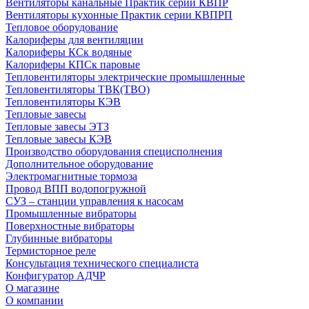
Вентиляторы канальные Практик серии КВПР
Вентиляторы кухонные Практик серии КВПРП
Тепловое оборудование
Калориферы для вентиляции
Калориферы КСк водяные
Калориферы КПСк паровые
Тепловентиляторы электрические промышленные
Тепловентиляторы ТВК(ТВО)
Тепловентиляторы КЭВ
Тепловые завесы
Тепловые завесы ЭТЗ
Тепловые завесы КЭВ
Производство оборудования специсполнения
Дополнительное оборудование
Электромагнитные тормоза
Провод ВПП водопогружной
СУЗ – станции управления к насосам
Промышленные вибраторы
Поверхностные вибраторы
Глубинные вибраторы
Термисторное реле
Консультация технического специалиста
Конфигуратор АДЧР
О магазине
О компании