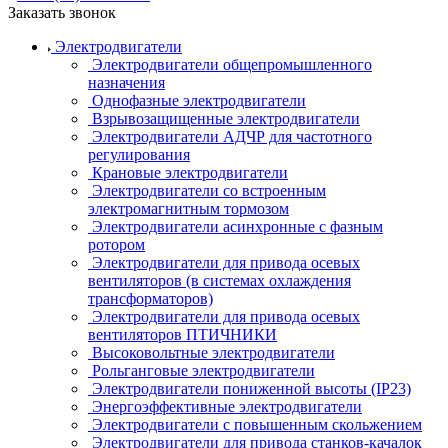
Заказать звонок
Электродвигатели
Электродвигатели общепромышленного
назначения
Однофазные электродвигатели
Взрывозащищенные электродвигатели
Электродвигатели АДЧР для частотного
регулирования
Крановые электродвигатели
Электродвигатели со встроенным
электромагнитным тормозом
Электродвигатели асинхронные с фазным
ротором
Электродвигатели для привода осевых
вентиляторов (в системах охлаждения
трансформаторов)
Электродвигатели для привода осевых
вентиляторов ПТИЧНИКИ
Высоковольтные электродвигатели
Рольганговые электродвигатели
Электродвигатели пониженной высоты (IP23)
Энергоэффективные электродвигатели
Электродвигатели с повышенным скольжением
Электродвигатели для привода станков-качалок