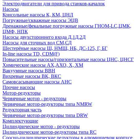
Электродвигатели для привода станков-качалок
Насосы
Консольные насосы К, КМ, ЦНЛ
Погружные/скважные насосы ЭЦВ
Дренажные/фекальные погружные насосы ГНОМ-LC,ЦМК,
ЦМФ, НПК
Насосы двухстороннего входа Д,1Д,2Д
Насосы для сточных вод СМ,СД
Шестерёные насосы Ш, НМШ, НБ, ДС-125, Г, БГ
In-line насосы TD, CDM(F)
Повысительные насосы/горизонтальные насосы ЦНС, ЦНСГ
Химические насосы АХ,АХО, Х, ХМ
Вакуумные насосы ВВН
Вихревые насосы ВК, ВКС
Самовсасывающие насосы АНС
Прочие насосы
Мотор-редукторы
Червячные мотор - редукторы
Червячные мотор-редукторы типа NMRW
Редукторная часть
Червячные мотор-редукторы типа DRW
Комплектующие
Цилиндрические мотор - редукторы
Цилиндрические мотор-редукторы типа RC
Соосно-цилиндрические редукторы в алюминиевом корпусе