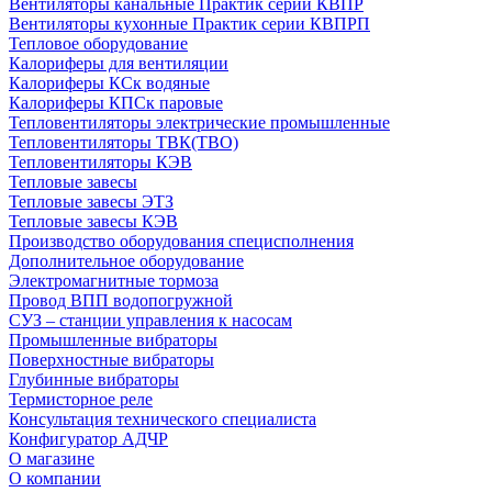
Вентиляторы канальные Практик серии КВПР
Вентиляторы кухонные Практик серии КВПРП
Тепловое оборудование
Калориферы для вентиляции
Калориферы КСк водяные
Калориферы КПСк паровые
Тепловентиляторы электрические промышленные
Тепловентиляторы ТВК(ТВО)
Тепловентиляторы КЭВ
Тепловые завесы
Тепловые завесы ЭТЗ
Тепловые завесы КЭВ
Производство оборудования специсполнения
Дополнительное оборудование
Электромагнитные тормоза
Провод ВПП водопогружной
СУЗ – станции управления к насосам
Промышленные вибраторы
Поверхностные вибраторы
Глубинные вибраторы
Термисторное реле
Консультация технического специалиста
Конфигуратор АДЧР
О магазине
О компании