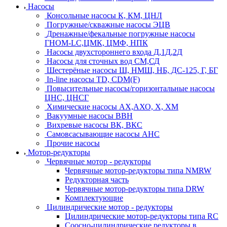
Насосы
Консольные насосы К, КМ, ЦНЛ
Погружные/скважные насосы ЭЦВ
Дренажные/фекальные погружные насосы
ГНОМ-LC,ЦМК, ЦМФ, НПК
Насосы двухстороннего входа Д,1Д,2Д
Насосы для сточных вод СМ,СД
Шестерёные насосы Ш, НМШ, НБ, ДС-125, Г, БГ
In-line насосы TD, CDM(F)
Повысительные насосы/горизонтальные насосы
ЦНС, ЦНСГ
Химические насосы АХ,АХО, Х, ХМ
Вакуумные насосы ВВН
Вихревые насосы ВК, ВКС
Самовсасывающие насосы АНС
Прочие насосы
Мотор-редукторы
Червячные мотор - редукторы
Червячные мотор-редукторы типа NMRW
Редукторная часть
Червячные мотор-редукторы типа DRW
Комплектующие
Цилиндрические мотор - редукторы
Цилиндрические мотор-редукторы типа RC
Соосно-цилиндрические редукторы в