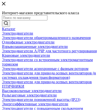
Интернет-магазин представительского класса
Каталог
Электродвигатели
Электродвигатели общепромышленного назначения
Однофазные электродвигатели
Взрывозащищенные электродвигатели
Электродвигатели АДЧР для частотного регулирования
Крановые электродвигатели
Электродвигатели со встроенным электромагнитным
тормозом
Электродвигатели асинхронные с фазным ротором
Электродвигатели для привода осевых вентиляторов (в
системах охлаждения трансформаторов)
Электродвигатели для привода осевых вентиляторов
ПТИЧНИКИ
Высоковольтные электродвигатели
Рольганговые электродвигатели
Электродвигатели пониженной высоты (IP23)
Энергоэффективные электродвигатели
Электродвигатели с повышенным скольжением