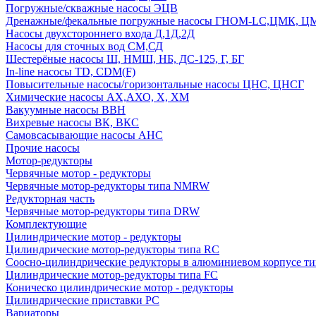
Погружные/скважные насосы ЭЦВ
Дренажные/фекальные погружные насосы ГНОМ-LC,ЦМК, 
Насосы двухстороннего входа Д,1Д,2Д
Насосы для сточных вод СМ,СД
Шестерёные насосы Ш, НМШ, НБ, ДС-125, Г, БГ
In-line насосы TD, CDM(F)
Повысительные насосы/горизонтальные насосы ЦНС, ЦНСГ
Химические насосы АХ,АХО, Х, ХМ
Вакуумные насосы ВВН
Вихревые насосы ВК, ВКС
Самовсасывающие насосы АНС
Прочие насосы
Мотор-редукторы
Червячные мотор - редукторы
Червячные мотор-редукторы типа NMRW
Редукторная часть
Червячные мотор-редукторы типа DRW
Комплектующие
Цилиндрические мотор - редукторы
Цилиндрические мотор-редукторы типа RC
Соосно-цилиндрические редукторы в алюминиевом корпусе т
Цилиндрические мотор-редукторы типа FC
Коническо цилиндрические мотор - редукторы
Цилиндрические приставки PC
Вариаторы