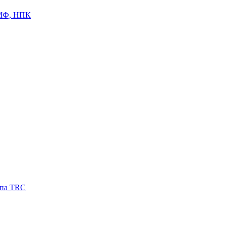
ЦМФ, НПК
ипа TRC