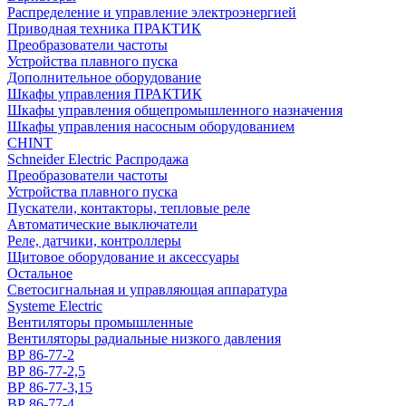
Распределение и управление электроэнергией
Приводная техника ПРАКТИК
Преобразователи частоты
Устройства плавного пуска
Дополнительное оборудование
Шкафы управления ПРАКТИК
Шкафы управления общепромышленного назначения
Шкафы управления насосным оборудованием
CHINT
Schneider Electric Распродажа
Преобразователи частоты
Устройства плавного пуска
Пускатели, контакторы, тепловые реле
Автоматические выключатели
Реле, датчики, контроллеры
Щитовое оборудование и аксессуары
Остальное
Светосигнальная и управляющая аппаратура
Systeme Electric
Вентиляторы промышленные
Вентиляторы радиальные низкого давления
ВР 86-77-2
ВР 86-77-2,5
ВР 86-77-3,15
ВР 86-77-4