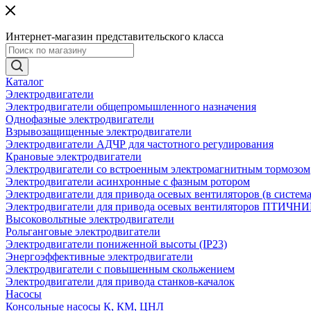
Интернет-магазин представительского класса
Каталог
Электродвигатели
Электродвигатели общепромышленного назначения
Однофазные электродвигатели
Взрывозащищенные электродвигатели
Электродвигатели АДЧР для частотного регулирования
Крановые электродвигатели
Электродвигатели со встроенным электромагнитным тормозом
Электродвигатели асинхронные с фазным ротором
Электродвигатели для привода осевых вентиляторов (в систем
Электродвигатели для привода осевых вентиляторов ПТИЧН
Высоковольтные электродвигатели
Рольганговые электродвигатели
Электродвигатели пониженной высоты (IP23)
Энергоэффективные электродвигатели
Электродвигатели с повышенным скольжением
Электродвигатели для привода станков-качалок
Насосы
Консольные насосы К, КМ, ЦНЛ