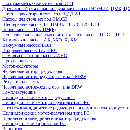
Погружные/скважные насосы ЭЦВ
Дренажные/фекальные погружные насосы ГНОМ-LC,ЦМК, 
Насосы двухстороннего входа Д,1Д,2Д
Насосы для сточных вод СМ,СД
Шестерёные насосы Ш, НМШ, НБ, ДС-125, Г, БГ
In-line насосы TD, CDM(F)
Повысительные насосы/горизонтальные насосы ЦНС, ЦНСГ
Химические насосы АХ,АХО, Х, ХМ
Вакуумные насосы ВВН
Вихревые насосы ВК, ВКС
Самовсасывающие насосы АНС
Прочие насосы
Мотор-редукторы
Червячные мотор - редукторы
Червячные мотор-редукторы типа NMRW
Редукторная часть
Червячные мотор-редукторы типа DRW
Комплектующие
Цилиндрические мотор - редукторы
Цилиндрические мотор-редукторы типа RC
Соосно-цилиндрические редукторы в алюминиевом корпусе т
Цилиндрические мотор-редукторы типа FC
Коническо цилиндрические мотор - редукторы
Цилиндрические приставки PC
Вариаторы