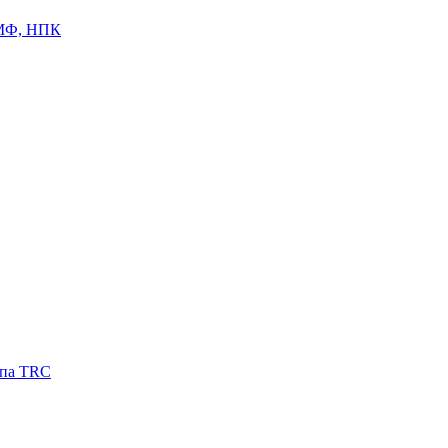
ЦМФ, НПК
ипа TRC