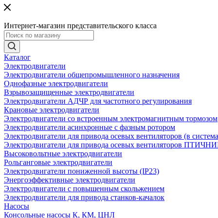
Интернет-магазин представительского класса
Каталог
Электродвигатели
Электродвигатели общепромышленного назначения
Однофазные электродвигатели
Взрывозащищенные электродвигатели
Электродвигатели АДЧР для частотного регулирования
Крановые электродвигатели
Электродвигатели со встроенным электромагнитным тормозом
Электродвигатели асинхронные с фазным ротором
Электродвигатели для привода осевых вентиляторов (в систем
Электродвигатели для привода осевых вентиляторов ПТИЧН
Высоковольтные электродвигатели
Рольганговые электродвигатели
Электродвигатели пониженной высоты (IP23)
Энергоэффективные электродвигатели
Электродвигатели с повышенным скольжением
Электродвигатели для привода станков-качалок
Насосы
Консольные насосы К, КМ, ЦНЛ