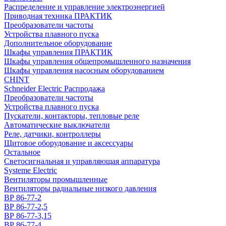
Распределение и управление электроэнергией
Приводная техника ПРАКТИК
Преобразователи частоты
Устройства плавного пуска
Дополнительное оборудование
Шкафы управления ПРАКТИК
Шкафы управления общепромышленного назначения
Шкафы управления насосным оборудованием
CHINT
Schneider Electric Распродажа
Преобразователи частоты
Устройства плавного пуска
Пускатели, контакторы, тепловые реле
Автоматические выключатели
Реле, датчики, контроллеры
Щитовое оборудование и аксессуары
Остальное
Светосигнальная и управляющая аппаратура
Systeme Electric
Вентиляторы промышленные
Вентиляторы радиальные низкого давления
ВР 86-77-2
ВР 86-77-2,5
ВР 86-77-3,15
ВР 86-77-4