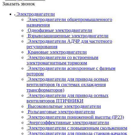
Заказать звонок
Электродвигатели
Электродвигатели общепромышленного
назначения
Однофазные электродвигатели
Взрывозащищенные электродвигатели
Электродвигатели АДЧР для частотного
регулирования
Крановые электродвигатели
Электродвигатели со встроенным
электромагнитным тормозом
Электродвигатели асинхронные с фазным
ротором
Электродвигатели для привода осевых
вентиляторов (в системах охлаждения
трансформаторов)
Электродвигатели для привода осевых
вентиляторов ПТИЧНИКИ
Высоковольтные электродвигатели
Рольганговые электродвигатели
Электродвигатели пониженной высоты (IP23)
Энергоэффективные электродвигатели
Электродвигатели с повышенным скольжением
Электродвигатели для привода станков-качалок