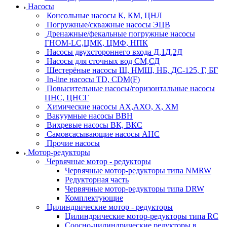
Насосы
Консольные насосы К, КМ, ЦНЛ
Погружные/скважные насосы ЭЦВ
Дренажные/фекальные погружные насосы
ГНОМ-LC,ЦМК, ЦМФ, НПК
Насосы двухстороннего входа Д,1Д,2Д
Насосы для сточных вод СМ,СД
Шестерёные насосы Ш, НМШ, НБ, ДС-125, Г, БГ
In-line насосы TD, CDM(F)
Повысительные насосы/горизонтальные насосы
ЦНС, ЦНСГ
Химические насосы АХ,АХО, Х, ХМ
Вакуумные насосы ВВН
Вихревые насосы ВК, ВКС
Самовсасывающие насосы АНС
Прочие насосы
Мотор-редукторы
Червячные мотор - редукторы
Червячные мотор-редукторы типа NMRW
Редукторная часть
Червячные мотор-редукторы типа DRW
Комплектующие
Цилиндрические мотор - редукторы
Цилиндрические мотор-редукторы типа RC
Соосно-цилиндрические редукторы в