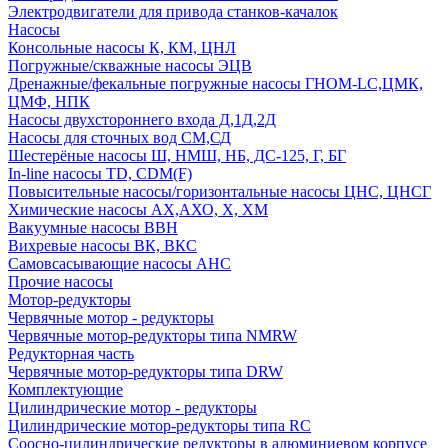
Электродвигатели для привода станков-качалок
Насосы
Консольные насосы К, КМ, ЦНЛ
Погружные/скважные насосы ЭЦВ
Дренажные/фекальные погружные насосы ГНОМ-LC,ЦМК,
ЦМФ, НПК
Насосы двухстороннего входа Д,1Д,2Д
Насосы для сточных вод СМ,СД
Шестерёные насосы Ш, НМШ, НБ, ДС-125, Г, БГ
In-line насосы TD, CDM(F)
Повысительные насосы/горизонтальные насосы ЦНС, ЦНСГ
Химические насосы АХ,АХО, Х, ХМ
Вакуумные насосы ВВН
Вихревые насосы ВК, ВКС
Самовсасывающие насосы АНС
Прочие насосы
Мотор-редукторы
Червячные мотор - редукторы
Червячные мотор-редукторы типа NMRW
Редукторная часть
Червячные мотор-редукторы типа DRW
Комплектующие
Цилиндрические мотор - редукторы
Цилиндрические мотор-редукторы типа RC
Соосно-цилиндрические редукторы в алюминиевом корпусе