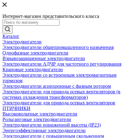
Интернет-магазин представительского класса
Каталог
Электродвигатели
Электродвигатели общепромышленного назначения
Однофазные электродвигатели
Взрывозащищенные электродвигатели
Электродвигатели АДЧР для частотного регулирования
Крановые электродвигатели
Электродвигатели со встроенным электромагнитным
тормозом
Электродвигатели асинхронные с фазным ротором
Электродвигатели для привода осевых вентиляторов (в
системах охлаждения трансформаторов)
Электродвигатели для привода осевых вентиляторов
ПТИЧНИКИ
Высоковольтные электродвигатели
Рольганговые электродвигатели
Электродвигатели пониженной высоты (IP23)
Энергоэффективные электродвигатели
Электродвигатели с повышенным скольжением