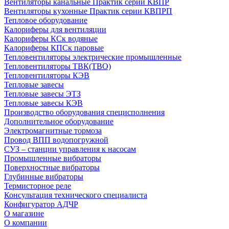
Вентиляторы канальные Практик серии КВПР
Вентиляторы кухонные Практик серии КВПРП
Тепловое оборудование
Калориферы для вентиляции
Калориферы КСк водяные
Калориферы КПСк паровые
Тепловентиляторы электрические промышленные
Тепловентиляторы ТВК(ТВО)
Тепловентиляторы КЭВ
Тепловые завесы
Тепловые завесы ЭТЗ
Тепловые завесы КЭВ
Производство оборудования специсполнения
Дополнительное оборудование
Электромагнитные тормоза
Провод ВПП водопогружной
СУЗ – станции управления к насосам
Промышленные вибраторы
Поверхностные вибраторы
Глубинные вибраторы
Термисторное реле
Консультация технического специалиста
Конфигуратор АДЧР
О магазине
О компании