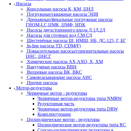
Насосы
Консольные насосы К, КМ, ЦНЛ
Погружные/скважные насосы ЭЦВ
Дренажные/фекальные погружные насосы
ГНОМ-LC,ЦМК, ЦМФ, НПК
Насосы двухстороннего входа Д,1Д,2Д
Насосы для сточных вод СМ,СД
Шестерёные насосы Ш, НМШ, НБ, ДС-125, Г, БГ
In-line насосы TD, CDM(F)
Повысительные насосы/горизонтальные насосы
ЦНС, ЦНСГ
Химические насосы АХ,АХО, Х, ХМ
Вакуумные насосы ВВН
Вихревые насосы ВК, ВКС
Самовсасывающие насосы АНС
Прочие насосы
Мотор-редукторы
Червячные мотор - редукторы
Червячные мотор-редукторы типа NMRW
Редукторная часть
Червячные мотор-редукторы типа DRW
Комплектующие
Цилиндрические мотор - редукторы
Цилиндрические мотор-редукторы типа RC
Соосно-цилиндрические редукторы в