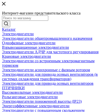
Интернет-магазин представительского класса
Каталог
Электродвигатели
Электродвигатели общепромышленного назначения
Однофазные электродвигатели
Взрывозащищенные электродвигатели
Электродвигатели АДЧР для частотного регулирования
Крановые электродвигатели
Электродвигатели со встроенным электромагнитным
тормозом
Электродвигатели асинхронные с фазным ротором
Электродвигатели для привода осевых вентиляторов (в
системах охлаждения трансформаторов)
Электродвигатели для привода осевых вентиляторов
ПТИЧНИКИ
Высоковольтные электродвигатели
Рольганговые электродвигатели
Электродвигатели пониженной высоты (IP23)
Энергоэффективные электродвигатели
Электродвигатели с повышенным скольжением