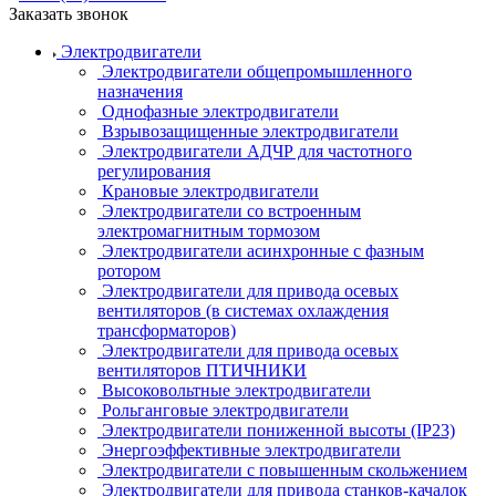
Заказать звонок
Электродвигатели
Электродвигатели общепромышленного
назначения
Однофазные электродвигатели
Взрывозащищенные электродвигатели
Электродвигатели АДЧР для частотного
регулирования
Крановые электродвигатели
Электродвигатели со встроенным
электромагнитным тормозом
Электродвигатели асинхронные с фазным
ротором
Электродвигатели для привода осевых
вентиляторов (в системах охлаждения
трансформаторов)
Электродвигатели для привода осевых
вентиляторов ПТИЧНИКИ
Высоковольтные электродвигатели
Рольганговые электродвигатели
Электродвигатели пониженной высоты (IP23)
Энергоэффективные электродвигатели
Электродвигатели с повышенным скольжением
Электродвигатели для привода станков-качалок