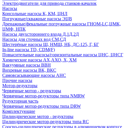
Электродвигатели для привода станков-качалок
Насосы
Консольные насосы К, КМ, ЦНЛ
Погружные/скважные насосы ЭЦВ
Дренажные/фекальные погружные насосы ГНОМ-LC,ЦМК,
ЦМФ, НПК
Насосы двухстороннего входа Д,1Д,2Д
Насосы для сточных вод СМ,СД
Шестерёные насосы Ш, НМШ, НБ, ДС-125, Г, БГ
In-line насосы TD, CDM(F)
Повысительные насосы/горизонтальные насосы ЦНС, ЦНСГ
Химические насосы АХ,АХО, Х, ХМ
Вакуумные насосы ВВН
Вихревые насосы ВК, ВКС
Самовсасывающие насосы АНС
Прочие насосы
Мотор-редукторы
Червячные мотор - редукторы
Червячные мотор-редукторы типа NMRW
Редукторная часть
Червячные мотор-редукторы типа DRW
Комплектующие
Цилиндрические мотор - редукторы
Цилиндрические мотор-редукторы типа RC
Соосно-цилиндрические редукторы в алюминиевом корпусе