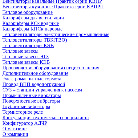
Вентиляторы канальные Практик серии КВПР
Вентиляторы кухонные Практик серии КВПРП
Тепловое оборудование
Калориферы для вентиляции
Калориферы КСк водяные
Калориферы КПСк паровые
Тепловентиляторы электрические промышленные
Тепловентиляторы ТВК(ТВО)
Тепловентиляторы КЭВ
Тепловые завесы
Тепловые завесы ЭТЗ
Тепловые завесы КЭВ
Производство оборудования специсполнения
Дополнительное оборудование
Электромагнитные тормоза
Провод ВПП водопогружной
СУЗ – станции управления к насосам
Промышленные вибраторы
Поверхностные вибраторы
Глубинные вибраторы
Термисторное реле
Консультация технического специалиста
Конфигуратор АДЧР
О магазине
О компании