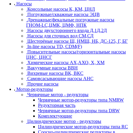
Насосы
Консольные насосы К, КМ, ЦНЛ
Погружные/скважные насосы ЭЦВ
Дренажные/фекальные погружные насосы
ГНОМ-LC,ЦМК, ЦМФ, НПК
Насосы двухстороннего входа Д,1Д,2Д
Насосы для сточных вод СМ,СД
Шестерёные насосы Ш, НМШ, НБ, ДС-125, Г, БГ
In-line насосы TD, CDM(F)
Повысительные насосы/горизонтальные насосы
ЦНС, ЦНСГ
Химические насосы АХ,АХО, Х, ХМ
Вакуумные насосы ВВН
Вихревые насосы ВК, ВКС
Самовсасывающие насосы АНС
Прочие насосы
Мотор-редукторы
Червячные мотор - редукторы
Червячные мотор-редукторы типа NMRW
Редукторная часть
Червячные мотор-редукторы типа DRW
Комплектующие
Цилиндрические мотор - редукторы
Цилиндрические мотор-редукторы типа RC
Соосно-цилиндрические редукторы в