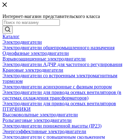
Интернет-магазин представительского класса
Каталог
Электродвигатели
Электродвигатели общепромышленного назначения
Однофазные электродвигатели
Взрывозащищенные электродвигатели
Электродвигатели АДЧР для частотного регулирования
Крановые электродвигатели
Электродвигатели со встроенным электромагнитным
тормозом
Электродвигатели асинхронные с фазным ротором
Электродвигатели для привода осевых вентиляторов (в
системах охлаждения трансформаторов)
Электродвигатели для привода осевых вентиляторов
ПТИЧНИКИ
Высоковольтные электродвигатели
Рольганговые электродвигатели
Электродвигатели пониженной высоты (IP23)
Энергоэффективные электродвигатели
Электродвигатели с повышенным скольжением