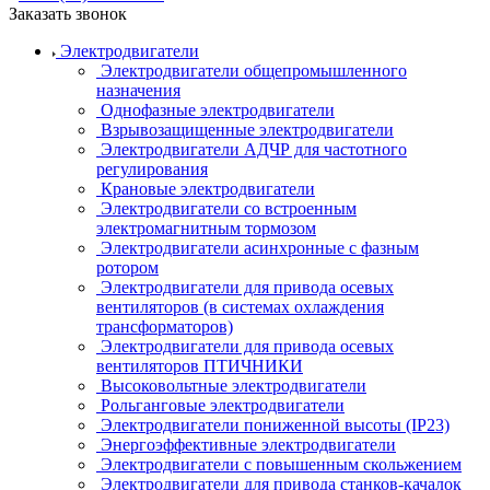
Заказать звонок
Электродвигатели
Электродвигатели общепромышленного
назначения
Однофазные электродвигатели
Взрывозащищенные электродвигатели
Электродвигатели АДЧР для частотного
регулирования
Крановые электродвигатели
Электродвигатели со встроенным
электромагнитным тормозом
Электродвигатели асинхронные с фазным
ротором
Электродвигатели для привода осевых
вентиляторов (в системах охлаждения
трансформаторов)
Электродвигатели для привода осевых
вентиляторов ПТИЧНИКИ
Высоковольтные электродвигатели
Рольганговые электродвигатели
Электродвигатели пониженной высоты (IP23)
Энергоэффективные электродвигатели
Электродвигатели с повышенным скольжением
Электродвигатели для привода станков-качалок