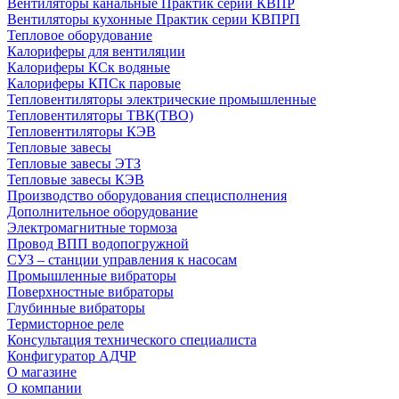
Вентиляторы канальные Практик серии КВПР
Вентиляторы кухонные Практик серии КВПРП
Тепловое оборудование
Калориферы для вентиляции
Калориферы КСк водяные
Калориферы КПСк паровые
Тепловентиляторы электрические промышленные
Тепловентиляторы ТВК(ТВО)
Тепловентиляторы КЭВ
Тепловые завесы
Тепловые завесы ЭТЗ
Тепловые завесы КЭВ
Производство оборудования специсполнения
Дополнительное оборудование
Электромагнитные тормоза
Провод ВПП водопогружной
СУЗ – станции управления к насосам
Промышленные вибраторы
Поверхностные вибраторы
Глубинные вибраторы
Термисторное реле
Консультация технического специалиста
Конфигуратор АДЧР
О магазине
О компании