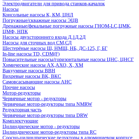
Электродвигатели для привода станков-качалок
Насосы
Консольные насосы К, КМ, ЦНЛ
Погружные/скважные насосы ЭЦВ
Дренажные/фекальные погружные насосы ГНОМ-LC,ЦМК,
ЦМФ, НПК
Насосы двухстороннего входа Д,1Д,2Д
Насосы для сточных вод СМ,СД
Шестерёные насосы Ш, НМШ, НБ, ДС-125, Г, БГ
In-line насосы TD, CDM(F)
Повысительные насосы/горизонтальные насосы ЦНС, ЦНСГ
Химические насосы АХ,АХО, Х, ХМ
Вакуумные насосы ВВН
Вихревые насосы ВК, ВКС
Самовсасывающие насосы АНС
Прочие насосы
Мотор-редукторы
Червячные мотор - редукторы
Червячные мотор-редукторы типа NMRW
Редукторная часть
Червячные мотор-редукторы типа DRW
Комплектующие
Цилиндрические мотор - редукторы
Цилиндрические мотор-редукторы типа RC
Соосно-цилиндрические редукторы в алюминиевом корпусе