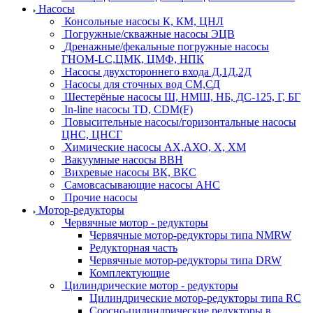
Насосы
Консольные насосы К, КМ, ЦНЛ
Погружные/скважные насосы ЭЦВ
Дренажные/фекальные погружные насосы
ГНОМ-LC,ЦМК, ЦМФ, НПК
Насосы двухстороннего входа Д,1Д,2Д
Насосы для сточных вод СМ,СД
Шестерёные насосы Ш, НМШ, НБ, ДС-125, Г, БГ
In-line насосы TD, CDM(F)
Повысительные насосы/горизонтальные насосы
ЦНС, ЦНСГ
Химические насосы АХ,АХО, Х, ХМ
Вакуумные насосы ВВН
Вихревые насосы ВК, ВКС
Самовсасывающие насосы АНС
Прочие насосы
Мотор-редукторы
Червячные мотор - редукторы
Червячные мотор-редукторы типа NMRW
Редукторная часть
Червячные мотор-редукторы типа DRW
Комплектующие
Цилиндрические мотор - редукторы
Цилиндрические мотор-редукторы типа RC
Соосно-цилиндрические редукторы в