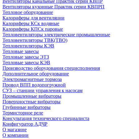
Вентиляторы канальные Практик серии КВПР
Вентиляторы кухонные Практик серии КВПРП
Тепловое оборудование
Калориферы для вентиляции
Калориферы КСк водяные
Калориферы КПСк паровые
Тепловентиляторы электрические промышленные
Тепловентиляторы ТВК(ТВО)
Тепловентиляторы КЭВ
Тепловые завесы
Тепловые завесы ЭТЗ
Тепловые завесы КЭВ
Производство оборудования специсполнения
Дополнительное оборудование
Электромагнитные тормоза
Провод ВПП водопогружной
СУЗ – станции управления к насосам
Промышленные вибраторы
Поверхностные вибраторы
Глубинные вибраторы
Термисторное реле
Консультация технического специалиста
Конфигуратор АДЧР
О магазине
О компании