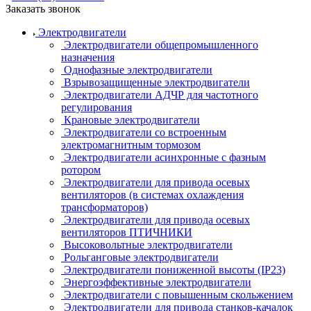
Заказать звонок
Электродвигатели
Электродвигатели общепромышленного
назначения
Однофазные электродвигатели
Взрывозащищенные электродвигатели
Электродвигатели АДЧР для частотного
регулирования
Крановые электродвигатели
Электродвигатели со встроенным
электромагнитным тормозом
Электродвигатели асинхронные с фазным
ротором
Электродвигатели для привода осевых
вентиляторов (в системах охлаждения
трансформаторов)
Электродвигатели для привода осевых
вентиляторов ПТИЧНИКИ
Высоковольтные электродвигатели
Рольганговые электродвигатели
Электродвигатели пониженной высоты (IP23)
Энергоэффективные электродвигатели
Электродвигатели с повышенным скольжением
Электродвигатели для привода станков-качалок