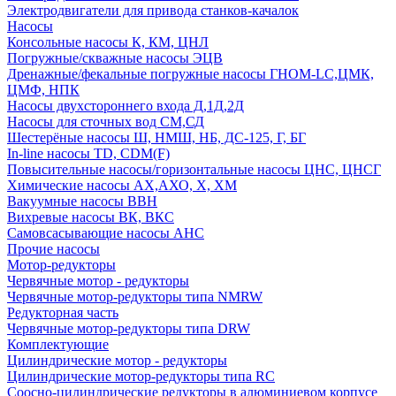
Электродвигатели для привода станков-качалок
Насосы
Консольные насосы К, КМ, ЦНЛ
Погружные/скважные насосы ЭЦВ
Дренажные/фекальные погружные насосы ГНОМ-LC,ЦМК,
ЦМФ, НПК
Насосы двухстороннего входа Д,1Д,2Д
Насосы для сточных вод СМ,СД
Шестерёные насосы Ш, НМШ, НБ, ДС-125, Г, БГ
In-line насосы TD, CDM(F)
Повысительные насосы/горизонтальные насосы ЦНС, ЦНСГ
Химические насосы АХ,АХО, Х, ХМ
Вакуумные насосы ВВН
Вихревые насосы ВК, ВКС
Самовсасывающие насосы АНС
Прочие насосы
Мотор-редукторы
Червячные мотор - редукторы
Червячные мотор-редукторы типа NMRW
Редукторная часть
Червячные мотор-редукторы типа DRW
Комплектующие
Цилиндрические мотор - редукторы
Цилиндрические мотор-редукторы типа RC
Соосно-цилиндрические редукторы в алюминиевом корпусе