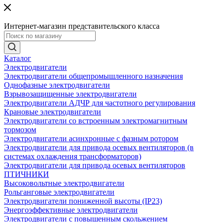
Интернет-магазин представительского класса
Каталог
Электродвигатели
Электродвигатели общепромышленного назначения
Однофазные электродвигатели
Взрывозащищенные электродвигатели
Электродвигатели АДЧР для частотного регулирования
Крановые электродвигатели
Электродвигатели со встроенным электромагнитным
тормозом
Электродвигатели асинхронные с фазным ротором
Электродвигатели для привода осевых вентиляторов (в
системах охлаждения трансформаторов)
Электродвигатели для привода осевых вентиляторов
ПТИЧНИКИ
Высоковольтные электродвигатели
Рольганговые электродвигатели
Электродвигатели пониженной высоты (IP23)
Энергоэффективные электродвигатели
Электродвигатели с повышенным скольжением