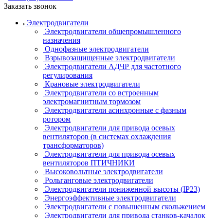
Заказать звонок
Электродвигатели
Электродвигатели общепромышленного
назначения
Однофазные электродвигатели
Взрывозащищенные электродвигатели
Электродвигатели АДЧР для частотного
регулирования
Крановые электродвигатели
Электродвигатели со встроенным
электромагнитным тормозом
Электродвигатели асинхронные с фазным
ротором
Электродвигатели для привода осевых
вентиляторов (в системах охлаждения
трансформаторов)
Электродвигатели для привода осевых
вентиляторов ПТИЧНИКИ
Высоковольтные электродвигатели
Рольганговые электродвигатели
Электродвигатели пониженной высоты (IP23)
Энергоэффективные электродвигатели
Электродвигатели с повышенным скольжением
Электродвигатели для привода станков-качалок