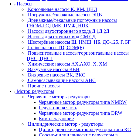
Насосы
Консольные насосы К, КМ, ЦНЛ
Погружные/скважные насосы ЭЦВ
Дренажные/фекальные погружные насосы
ГНОМ-LC,ЦМК, ЦМФ, НПК
Насосы двухстороннего входа Д,1Д,2Д
Насосы для сточных вод СМ,СД
Шестерёные насосы Ш, НМШ, НБ, ДС-125, Г, БГ
In-line насосы TD, CDM(F)
Повысительные насосы/горизонтальные насосы
ЦНС, ЦНСГ
Химические насосы АХ,АХО, Х, ХМ
Вакуумные насосы ВВН
Вихревые насосы ВК, ВКС
Самовсасывающие насосы АНС
Прочие насосы
Мотор-редукторы
Червячные мотор - редукторы
Червячные мотор-редукторы типа NMRW
Редукторная часть
Червячные мотор-редукторы типа DRW
Комплектующие
Цилиндрические мотор - редукторы
Цилиндрические мотор-редукторы типа RC
Соосно-цилиндрические редукторы в