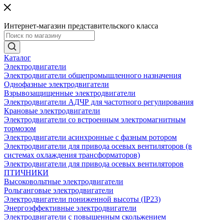
Интернет-магазин представительского класса
Каталог
Электродвигатели
Электродвигатели общепромышленного назначения
Однофазные электродвигатели
Взрывозащищенные электродвигатели
Электродвигатели АДЧР для частотного регулирования
Крановые электродвигатели
Электродвигатели со встроенным электромагнитным
тормозом
Электродвигатели асинхронные с фазным ротором
Электродвигатели для привода осевых вентиляторов (в
системах охлаждения трансформаторов)
Электродвигатели для привода осевых вентиляторов
ПТИЧНИКИ
Высоковольтные электродвигатели
Рольганговые электродвигатели
Электродвигатели пониженной высоты (IP23)
Энергоэффективные электродвигатели
Электродвигатели с повышенным скольжением