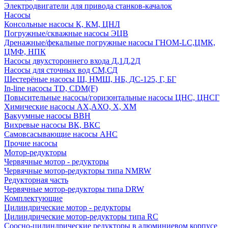
Электродвигатели для привода станков-качалок
Насосы
Консольные насосы К, КМ, ЦНЛ
Погружные/скважные насосы ЭЦВ
Дренажные/фекальные погружные насосы ГНОМ-LC,ЦМК,
ЦМФ, НПК
Насосы двухстороннего входа Д,1Д,2Д
Насосы для сточных вод СМ,СД
Шестерёные насосы Ш, НМШ, НБ, ДС-125, Г, БГ
In-line насосы TD, CDM(F)
Повысительные насосы/горизонтальные насосы ЦНС, ЦНСГ
Химические насосы АХ,АХО, Х, ХМ
Вакуумные насосы ВВН
Вихревые насосы ВК, ВКС
Самовсасывающие насосы АНС
Прочие насосы
Мотор-редукторы
Червячные мотор - редукторы
Червячные мотор-редукторы типа NMRW
Редукторная часть
Червячные мотор-редукторы типа DRW
Комплектующие
Цилиндрические мотор - редукторы
Цилиндрические мотор-редукторы типа RC
Соосно-цилиндрические редукторы в алюминиевом корпусе