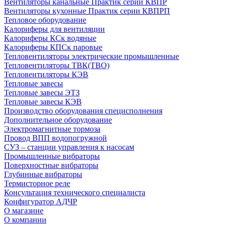
Вентиляторы канальные Практик серии КВПР
Вентиляторы кухонные Практик серии КВПРП
Тепловое оборудование
Калориферы для вентиляции
Калориферы КСк водяные
Калориферы КПСк паровые
Тепловентиляторы электрические промышленные
Тепловентиляторы ТВК(ТВО)
Тепловентиляторы КЭВ
Тепловые завесы
Тепловые завесы ЭТЗ
Тепловые завесы КЭВ
Производство оборудования специсполнения
Дополнительное оборудование
Электромагнитные тормоза
Провод ВПП водопогружной
СУЗ – станции управления к насосам
Промышленные вибраторы
Поверхностные вибраторы
Глубинные вибраторы
Термисторное реле
Консультация технического специалиста
Конфигуратор АДЧР
О магазине
О компании