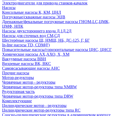
Электродвигатели для привода станков-качалок
Насосы
Консольные насосы К, КМ, ЦНЛ
Погружные/скважные насосы ЭЦВ
Дренажные/фекальные погружные насосы ГНОМ-LC,ЦМК,
ЦМФ, НПК
Насосы двухстороннего входа Д,1Д,2Д
Насосы для сточных вод СМ,СД
Шестерёные насосы Ш, НМШ, НБ, ДС-125, Г, БГ
In-line насосы TD, CDM(F)
Повысительные насосы/горизонтальные насосы ЦНС, ЦНСГ
Химические насосы АХ,АХО, Х, ХМ
Вакуумные насосы ВВН
Вихревые насосы ВК, ВКС
Самовсасывающие насосы АНС
Прочие насосы
Мотор-редукторы
Червячные мотор - редукторы
Червячные мотор-редукторы типа NMRW
Редукторная часть
Червячные мотор-редукторы типа DRW
Комплектующие
Цилиндрические мотор - редукторы
Цилиндрические мотор-редукторы типа RC
Соосно-цилиндрические редукторы в алюминиевом корпусе