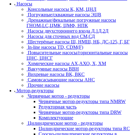
Насосы
Консольные насосы К, КМ, ЦНЛ
Погружные/скважные насосы ЭЦВ
Дренажные/фекальные погружные насосы
ГНОМ-LC,ЦМК, ЦМФ, НПК
Насосы двухстороннего входа Д,1Д,2Д
Насосы для сточных вод СМ,СД
Шестерёные насосы Ш, НМШ, НБ, ДС-125, Г, БГ
In-line насосы TD, CDM(F)
Повысительные насосы/горизонтальные насосы
ЦНС, ЦНСГ
Химические насосы АХ,АХО, Х, ХМ
Вакуумные насосы ВВН
Вихревые насосы ВК, ВКС
Самовсасывающие насосы АНС
Прочие насосы
Мотор-редукторы
Червячные мотор - редукторы
Червячные мотор-редукторы типа NMRW
Редукторная часть
Червячные мотор-редукторы типа DRW
Комплектующие
Цилиндрические мотор - редукторы
Цилиндрические мотор-редукторы типа RC
Соосно-цилиндрические редукторы в