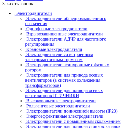
Заказать звонок
Электродвигатели
Электродвигатели общепромышленного
назначения
Однофазные электродвигатели
Взрывозащищенные электродвигатели
Электродвигатели АДЧР для частотного
регулирования
Крановые электродвигатели
Электродвигатели со встроенным
электромагнитным тормозом
Электродвигатели асинхронные с фазным
ротором
Электродвигатели для привода осевых
вентиляторов (в системах охлаждения
трансформаторов)
Электродвигатели для привода осевых
вентиляторов ПТИЧНИКИ
Высоковольтные электродвигатели
Рольганговые электродвигатели
Электродвигатели пониженной высоты (IP23)
Энергоэффективные электродвигатели
Электродвигатели с повышенным скольжением
Электродвигатели для привода станков-качалок