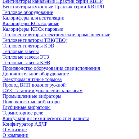
Вентиляторы канальные Практик серии КВПР
Вентиляторы кухонные Практик серии КВПРП
Тепловое оборудование
Калориферы для вентиляции
Калориферы КСк водяные
Калориферы КПСк паровые
Тепловентиляторы электрические промышленные
Тепловентиляторы ТВК(ТВО)
Тепловентиляторы КЭВ
Тепловые завесы
Тепловые завесы ЭТЗ
Тепловые завесы КЭВ
Производство оборудования специсполнения
Дополнительное оборудование
Электромагнитные тормоза
Провод ВПП водопогружной
СУЗ – станции управления к насосам
Промышленные вибраторы
Поверхностные вибраторы
Глубинные вибраторы
Термисторное реле
Консультация технического специалиста
Конфигуратор АДЧР
О магазине
О компании