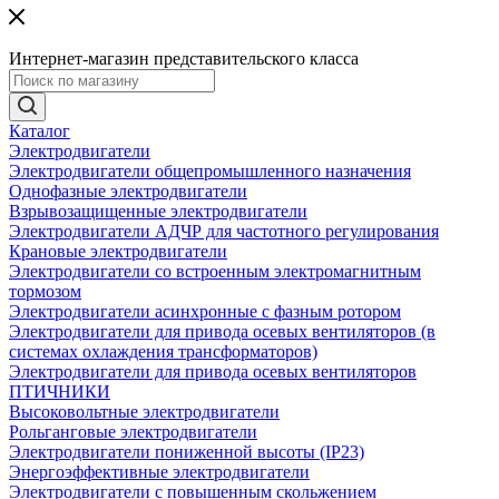
Интернет-магазин представительского класса
Каталог
Электродвигатели
Электродвигатели общепромышленного назначения
Однофазные электродвигатели
Взрывозащищенные электродвигатели
Электродвигатели АДЧР для частотного регулирования
Крановые электродвигатели
Электродвигатели со встроенным электромагнитным
тормозом
Электродвигатели асинхронные с фазным ротором
Электродвигатели для привода осевых вентиляторов (в
системах охлаждения трансформаторов)
Электродвигатели для привода осевых вентиляторов
ПТИЧНИКИ
Высоковольтные электродвигатели
Рольганговые электродвигатели
Электродвигатели пониженной высоты (IP23)
Энергоэффективные электродвигатели
Электродвигатели с повышенным скольжением