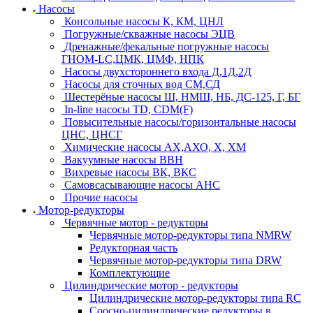
Насосы
Консольные насосы К, КМ, ЦНЛ
Погружные/скважные насосы ЭЦВ
Дренажные/фекальные погружные насосы
ГНОМ-LC,ЦМК, ЦМФ, НПК
Насосы двухстороннего входа Д,1Д,2Д
Насосы для сточных вод СМ,СД
Шестерёные насосы Ш, НМШ, НБ, ДС-125, Г, БГ
In-line насосы TD, CDM(F)
Повысительные насосы/горизонтальные насосы
ЦНС, ЦНСГ
Химические насосы АХ,АХО, Х, ХМ
Вакуумные насосы ВВН
Вихревые насосы ВК, ВКС
Самовсасывающие насосы АНС
Прочие насосы
Мотор-редукторы
Червячные мотор - редукторы
Червячные мотор-редукторы типа NMRW
Редукторная часть
Червячные мотор-редукторы типа DRW
Комплектующие
Цилиндрические мотор - редукторы
Цилиндрические мотор-редукторы типа RC
Соосно-цилиндрические редукторы в