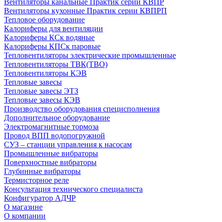
Вентиляторы канальные Практик серии КВПР
Вентиляторы кухонные Практик серии КВПРП
Тепловое оборудование
Калориферы для вентиляции
Калориферы КСк водяные
Калориферы КПСк паровые
Тепловентиляторы электрические промышленные
Тепловентиляторы ТВК(ТВО)
Тепловентиляторы КЭВ
Тепловые завесы
Тепловые завесы ЭТЗ
Тепловые завесы КЭВ
Производство оборудования специсполнения
Дополнительное оборудование
Электромагнитные тормоза
Провод ВПП водопогружной
СУЗ – станции управления к насосам
Промышленные вибраторы
Поверхностные вибраторы
Глубинные вибраторы
Термисторное реле
Консультация технического специалиста
Конфигуратор АДЧР
О магазине
О компании