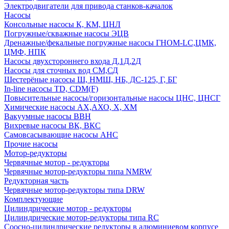
Электродвигатели для привода станков-качалок
Насосы
Консольные насосы К, КМ, ЦНЛ
Погружные/скважные насосы ЭЦВ
Дренажные/фекальные погружные насосы ГНОМ-LC,ЦМК,
ЦМФ, НПК
Насосы двухстороннего входа Д,1Д,2Д
Насосы для сточных вод СМ,СД
Шестерёные насосы Ш, НМШ, НБ, ДС-125, Г, БГ
In-line насосы TD, CDM(F)
Повысительные насосы/горизонтальные насосы ЦНС, ЦНСГ
Химические насосы АХ,АХО, Х, ХМ
Вакуумные насосы ВВН
Вихревые насосы ВК, ВКС
Самовсасывающие насосы АНС
Прочие насосы
Мотор-редукторы
Червячные мотор - редукторы
Червячные мотор-редукторы типа NMRW
Редукторная часть
Червячные мотор-редукторы типа DRW
Комплектующие
Цилиндрические мотор - редукторы
Цилиндрические мотор-редукторы типа RC
Соосно-цилиндрические редукторы в алюминиевом корпусе