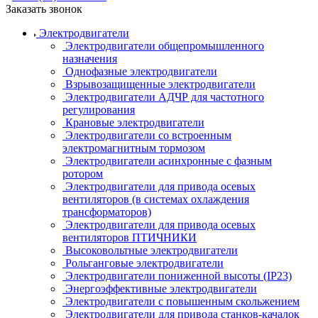
Заказать звонок
Электродвигатели
Электродвигатели общепромышленного
назначения
Однофазные электродвигатели
Взрывозащищенные электродвигатели
Электродвигатели АДЧР для частотного
регулирования
Крановые электродвигатели
Электродвигатели со встроенным
электромагнитным тормозом
Электродвигатели асинхронные с фазным
ротором
Электродвигатели для привода осевых
вентиляторов (в системах охлаждения
трансформаторов)
Электродвигатели для привода осевых
вентиляторов ПТИЧНИКИ
Высоковольтные электродвигатели
Рольганговые электродвигатели
Электродвигатели пониженной высоты (IP23)
Энергоэффективные электродвигатели
Электродвигатели с повышенным скольжением
Электродвигатели для привода станков-качалок