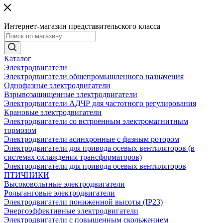
Интернет-магазин представительского класса
Каталог
Электродвигатели
Электродвигатели общепромышленного назначения
Однофазные электродвигатели
Взрывозащищенные электродвигатели
Электродвигатели АДЧР для частотного регулирования
Крановые электродвигатели
Электродвигатели со встроенным электромагнитным
тормозом
Электродвигатели асинхронные с фазным ротором
Электродвигатели для привода осевых вентиляторов (в
системах охлаждения трансформаторов)
Электродвигатели для привода осевых вентиляторов
ПТИЧНИКИ
Высоковольтные электродвигатели
Рольганговые электродвигатели
Электродвигатели пониженной высоты (IP23)
Энергоэффективные электродвигатели
Электродвигатели с повышенным скольжением