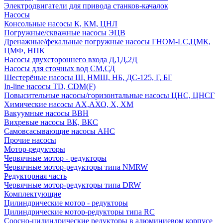
Электродвигатели для привода станков-качалок
Насосы
Консольные насосы К, КМ, ЦНЛ
Погружные/скважные насосы ЭЦВ
Дренажные/фекальные погружные насосы ГНОМ-LC,ЦМК,
ЦМФ, НПК
Насосы двухстороннего входа Д,1Д,2Д
Насосы для сточных вод СМ,СД
Шестерёные насосы Ш, НМШ, НБ, ДС-125, Г, БГ
In-line насосы TD, CDM(F)
Повысительные насосы/горизонтальные насосы ЦНС, ЦНСГ
Химические насосы АХ,АХО, Х, ХМ
Вакуумные насосы ВВН
Вихревые насосы ВК, ВКС
Самовсасывающие насосы АНС
Прочие насосы
Мотор-редукторы
Червячные мотор - редукторы
Червячные мотор-редукторы типа NMRW
Редукторная часть
Червячные мотор-редукторы типа DRW
Комплектующие
Цилиндрические мотор - редукторы
Цилиндрические мотор-редукторы типа RC
Соосно-цилиндрические редукторы в алюминиевом корпусе