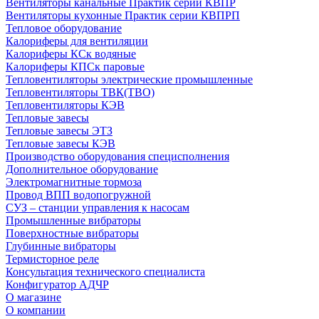
Вентиляторы канальные Практик серии КВПР
Вентиляторы кухонные Практик серии КВПРП
Тепловое оборудование
Калориферы для вентиляции
Калориферы КСк водяные
Калориферы КПСк паровые
Тепловентиляторы электрические промышленные
Тепловентиляторы ТВК(ТВО)
Тепловентиляторы КЭВ
Тепловые завесы
Тепловые завесы ЭТЗ
Тепловые завесы КЭВ
Производство оборудования специсполнения
Дополнительное оборудование
Электромагнитные тормоза
Провод ВПП водопогружной
СУЗ – станции управления к насосам
Промышленные вибраторы
Поверхностные вибраторы
Глубинные вибраторы
Термисторное реле
Консультация технического специалиста
Конфигуратор АДЧР
О магазине
О компании