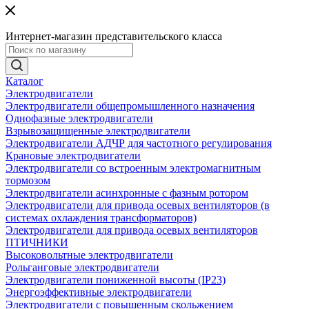
Интернет-магазин представительского класса
Каталог
Электродвигатели
Электродвигатели общепромышленного назначения
Однофазные электродвигатели
Взрывозащищенные электродвигатели
Электродвигатели АДЧР для частотного регулирования
Крановые электродвигатели
Электродвигатели со встроенным электромагнитным
тормозом
Электродвигатели асинхронные с фазным ротором
Электродвигатели для привода осевых вентиляторов (в
системах охлаждения трансформаторов)
Электродвигатели для привода осевых вентиляторов
ПТИЧНИКИ
Высоковольтные электродвигатели
Рольганговые электродвигатели
Электродвигатели пониженной высоты (IP23)
Энергоэффективные электродвигатели
Электродвигатели с повышенным скольжением