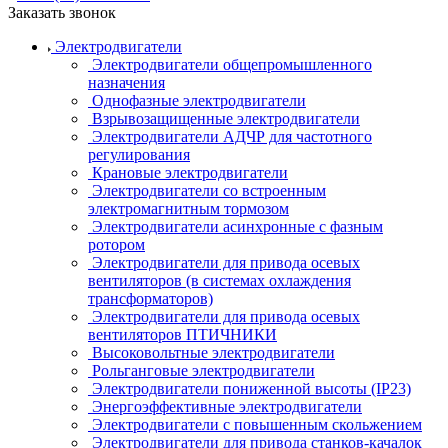
Заказать звонок
Электродвигатели
Электродвигатели общепромышленного
назначения
Однофазные электродвигатели
Взрывозащищенные электродвигатели
Электродвигатели АДЧР для частотного
регулирования
Крановые электродвигатели
Электродвигатели со встроенным
электромагнитным тормозом
Электродвигатели асинхронные с фазным
ротором
Электродвигатели для привода осевых
вентиляторов (в системах охлаждения
трансформаторов)
Электродвигатели для привода осевых
вентиляторов ПТИЧНИКИ
Высоковольтные электродвигатели
Рольганговые электродвигатели
Электродвигатели пониженной высоты (IP23)
Энергоэффективные электродвигатели
Электродвигатели с повышенным скольжением
Электродвигатели для привода станков-качалок