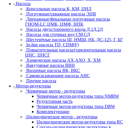
Насосы
Консольные насосы К, КМ, ЦНЛ
Погружные/скважные насосы ЭЦВ
Дренажные/фекальные погружные насосы
ГНОМ-LC,ЦМК, ЦМФ, НПК
Насосы двухстороннего входа Д,1Д,2Д
Насосы для сточных вод СМ,СД
Шестерёные насосы Ш, НМШ, НБ, ДС-125, Г, БГ
In-line насосы TD, CDM(F)
Повысительные насосы/горизонтальные насосы
ЦНС, ЦНСГ
Химические насосы АХ,АХО, Х, ХМ
Вакуумные насосы ВВН
Вихревые насосы ВК, ВКС
Самовсасывающие насосы АНС
Прочие насосы
Мотор-редукторы
Червячные мотор - редукторы
Червячные мотор-редукторы типа NMRW
Редукторная часть
Червячные мотор-редукторы типа DRW
Комплектующие
Цилиндрические мотор - редукторы
Цилиндрические мотор-редукторы типа RC
Соосно-цилиндрические редукторы в