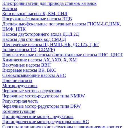
Электродвигатели для привода станков-качалок
Насосы
Консольные насосы К, КМ, ЦНЛ
Погружные/скважные насосы ЭЦВ
Дренажные/фекальные погружные насосы ГНОМ-LC,ЦМК,
ЦМФ, НПК
Насосы двухстороннего входа Д,1Д,2Д
Насосы для сточных вод СМ,СД
Шестерёные насосы Ш, НМШ, НБ, ДС-125, Г, БГ
In-line насосы TD, CDM(F)
Повысительные насосы/горизонтальные насосы ЦНС, ЦНСГ
Химические насосы АХ,АХО, Х, ХМ
Вакуумные насосы ВВН
Вихревые насосы ВК, ВКС
Самовсасывающие насосы АНС
Прочие насосы
Мотор-редукторы
Червячные мотор - редукторы
Червячные мотор-редукторы типа NMRW
Редукторная часть
Червячные мотор-редукторы типа DRW
Комплектующие
Цилиндрические мотор - редукторы
Цилиндрические мотор-редукторы типа RC
Соосно-цилиндрические редукторы в алюминиевом корпусе