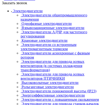
Заказать звонок
Электродвигатели
Электродвигатели общепромышленного
назначения
Однофазные электродвигатели
Взрывозащищенные электродвигатели
Электродвигатели АДЧР для частотного
регулирования
Крановые электродвигатели
Электродвигатели со встроенным
электромагнитным тормозом
Электродвигатели асинхронные с фазным
ротором
Электродвигатели для привода осевых
вентиляторов (в системах охлаждения
трансформаторов)
Электродвигатели для привода осевых
вентиляторов ПТИЧНИКИ
Высоковольтные электродвигатели
Рольганговые электродвигатели
Электродвигатели пониженной высоты (IP23)
Энергоэффективные электродвигатели
Электродвигатели с повышенным скольжением
Электродвигатели для привода станков-качалок