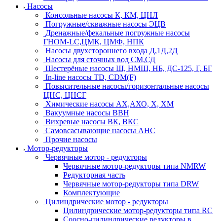
Насосы
Консольные насосы К, КМ, ЦНЛ
Погружные/скважные насосы ЭЦВ
Дренажные/фекальные погружные насосы
ГНОМ-LC,ЦМК, ЦМФ, НПК
Насосы двухстороннего входа Д,1Д,2Д
Насосы для сточных вод СМ,СД
Шестерёные насосы Ш, НМШ, НБ, ДС-125, Г, БГ
In-line насосы TD, CDM(F)
Повысительные насосы/горизонтальные насосы
ЦНС, ЦНСГ
Химические насосы АХ,АХО, Х, ХМ
Вакуумные насосы ВВН
Вихревые насосы ВК, ВКС
Самовсасывающие насосы АНС
Прочие насосы
Мотор-редукторы
Червячные мотор - редукторы
Червячные мотор-редукторы типа NMRW
Редукторная часть
Червячные мотор-редукторы типа DRW
Комплектующие
Цилиндрические мотор - редукторы
Цилиндрические мотор-редукторы типа RC
Соосно-цилиндрические редукторы в