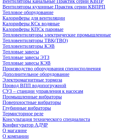
Вентиляторы канальные Практик серии КВПР
Вентиляторы кухонные Практик серии КВПРП
Тепловое оборудование
Калориферы для вентиляции
Калориферы КСк водяные
Калориферы КПСк паровые
Тепловентиляторы электрические промышленные
Тепловентиляторы ТВК(ТВО)
Тепловентиляторы КЭВ
Тепловые завесы
Тепловые завесы ЭТЗ
Тепловые завесы КЭВ
Производство оборудования специсполнения
Дополнительное оборудование
Электромагнитные тормоза
Провод ВПП водопогружной
СУЗ – станции управления к насосам
Промышленные вибраторы
Поверхностные вибраторы
Глубинные вибраторы
Термисторное реле
Консультация технического специалиста
Конфигуратор АДЧР
О магазине
О компании