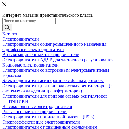
Интернет-магазин представительского класса
Каталог
Электродвигатели
Электродвигатели общепромышленного назначения
Однофазные электродвигатели
Взрывозащищенные электродвигатели
Электродвигатели АДЧР для частотного регулирования
Крановые электродвигатели
Электродвигатели со встроенным электромагнитным
тормозом
Электродвигатели асинхронные с фазным ротором
Электродвигатели для привода осевых вентиляторов (в
системах охлаждения трансформаторов)
Электродвигатели для привода осевых вентиляторов
ПТИЧНИКИ
Высоковольтные электродвигатели
Рольганговые электродвигатели
Электродвигатели пониженной высоты (IP23)
Энергоэффективные электродвигатели
Электродвигатели с повышенным скольжением