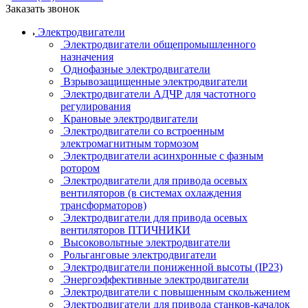
Заказать звонок
Электродвигатели
Электродвигатели общепромышленного
назначения
Однофазные электродвигатели
Взрывозащищенные электродвигатели
Электродвигатели АДЧР для частотного
регулирования
Крановые электродвигатели
Электродвигатели со встроенным
электромагнитным тормозом
Электродвигатели асинхронные с фазным
ротором
Электродвигатели для привода осевых
вентиляторов (в системах охлаждения
трансформаторов)
Электродвигатели для привода осевых
вентиляторов ПТИЧНИКИ
Высоковольтные электродвигатели
Рольганговые электродвигатели
Электродвигатели пониженной высоты (IP23)
Энергоэффективные электродвигатели
Электродвигатели с повышенным скольжением
Электродвигатели для привода станков-качалок