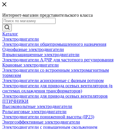
Интернет-магазин представительского класса
Каталог
Электродвигатели
Электродвигатели общепромышленного назначения
Однофазные электродвигатели
Взрывозащищенные электродвигатели
Электродвигатели АДЧР для частотного регулирования
Крановые электродвигатели
Электродвигатели со встроенным электромагнитным
тормозом
Электродвигатели асинхронные с фазным ротором
Электродвигатели для привода осевых вентиляторов (в
системах охлаждения трансформаторов)
Электродвигатели для привода осевых вентиляторов
ПТИЧНИКИ
Высоковольтные электродвигатели
Рольганговые электродвигатели
Электродвигатели пониженной высоты (IP23)
Энергоэффективные электродвигатели
Электродвигатели с повышенным скольжением