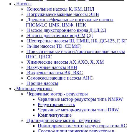
Насосы
Консольные насосы К, КМ, ЦНЛ
Погружные/скважные насосы ЭЦВ
Дренажные/фекальные погружные насосы
ГНОМ-LC,ЦМК, ЦМФ, НПК
Насосы двухстороннего входа Д,1Д,2Д
Насосы для сточных вод СМ,СД
Шестерёные насосы Ш, НМШ, НБ, ДС-125, Г, БГ
In-line насосы TD, CDM(F)
Повысительные насосы/горизонтальные насосы
ЦНС, ЦНСГ
Химические насосы АХ,АХО, Х, ХМ
Вакуумные насосы ВВН
Вихревые насосы ВК, ВКС
Самовсасывающие насосы АНС
Прочие насосы
Мотор-редукторы
Червячные мотор - редукторы
Червячные мотор-редукторы типа NMRW
Редукторная часть
Червячные мотор-редукторы типа DRW
Комплектующие
Цилиндрические мотор - редукторы
Цилиндрические мотор-редукторы типа RC
Соосно-цилиндрические редукторы в