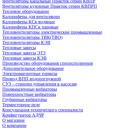
Вентиляторы канальные Практик серии КВПР
Вентиляторы кухонные Практик серии КВПРП
Тепловое оборудование
Калориферы для вентиляции
Калориферы КСк водяные
Калориферы КПСк паровые
Тепловентиляторы электрические промышленные
Тепловентиляторы ТВК(ТВО)
Тепловентиляторы КЭВ
Тепловые завесы
Тепловые завесы ЭТЗ
Тепловые завесы КЭВ
Производство оборудования специсполнения
Дополнительное оборудование
Электромагнитные тормоза
Провод ВПП водопогружной
СУЗ – станции управления к насосам
Промышленные вибраторы
Поверхностные вибраторы
Глубинные вибраторы
Термисторное реле
Консультация технического специалиста
Конфигуратор АДЧР
О магазине
О компании