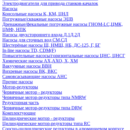
Электродвигатели для привода станков-качалок
Насосы
Консольные насосы К, КМ, ЦНЛ
Погружные/скважные насосы ЭЦВ
Дренажные/фекальные погружные насосы ГНОМ-LC,ЦМК,
ЦМФ, НПК
Насосы двухстороннего входа Д,1Д,2Д
Насосы для сточных вод СМ,СД
Шестерёные насосы Ш, НМШ, НБ, ДС-125, Г, БГ
In-line насосы TD, CDM(F)
Повысительные насосы/горизонтальные насосы ЦНС, ЦНСГ
Химические насосы АХ,АХО, Х, ХМ
Вакуумные насосы ВВН
Вихревые насосы ВК, ВКС
Самовсасывающие насосы АНС
Прочие насосы
Мотор-редукторы
Червячные мотор - редукторы
Червячные мотор-редукторы типа NMRW
Редукторная часть
Червячные мотор-редукторы типа DRW
Комплектующие
Цилиндрические мотор - редукторы
Цилиндрические мотор-редукторы типа RC
Соосно-цилиндрические редукторы в алюминиевом корпусе