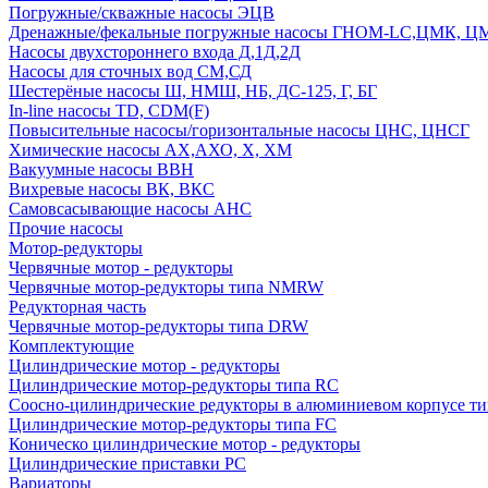
Погружные/скважные насосы ЭЦВ
Дренажные/фекальные погружные насосы ГНОМ-LC,ЦМК, 
Насосы двухстороннего входа Д,1Д,2Д
Насосы для сточных вод СМ,СД
Шестерёные насосы Ш, НМШ, НБ, ДС-125, Г, БГ
In-line насосы TD, CDM(F)
Повысительные насосы/горизонтальные насосы ЦНС, ЦНСГ
Химические насосы АХ,АХО, Х, ХМ
Вакуумные насосы ВВН
Вихревые насосы ВК, ВКС
Самовсасывающие насосы АНС
Прочие насосы
Мотор-редукторы
Червячные мотор - редукторы
Червячные мотор-редукторы типа NMRW
Редукторная часть
Червячные мотор-редукторы типа DRW
Комплектующие
Цилиндрические мотор - редукторы
Цилиндрические мотор-редукторы типа RC
Соосно-цилиндрические редукторы в алюминиевом корпусе т
Цилиндрические мотор-редукторы типа FC
Коническо цилиндрические мотор - редукторы
Цилиндрические приставки PC
Вариаторы