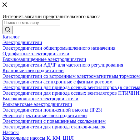
Интернет-магазин представительского класса
Каталог
Электродвигатели
Электродвигатели общепромышленного назначения
Однофазные электродвигатели
Взрывозащищенные электродвигатели
Электродвигатели АДЧР для частотного регулирования
Крановые электродвигатели
Электродвигатели со встроенным электромагнитным тормозом
Электродвигатели асинхронные с фазным ротором
Электродвигатели для привода осевых вентиляторов (в систем
Электродвигатели для привода осевых вентиляторов ПТИЧН
Высоковольтные электродвигатели
Рольганговые электродвигатели
Электродвигатели пониженной высоты (IP23)
Энергоэффективные электродвигатели
Электродвигатели с повышенным скольжением
Электродвигатели для привода станков-качалок
Насосы
Консольные насосы К, КМ, ЦНЛ