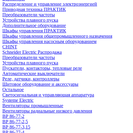
Распределение и управление электроэнергией
Приводная техника ПРАКТИК
Преобразователи частоты
Устройства плавного пуска
Дополнительное оборудование
Шкафы управления ПРАКТИК
Шкафы управления общепромышленного назначения
Шкафы управления насосным оборудованием
CHINT
Schneider Electric Распродажа
Преобразователи частоты
Устройства плавного пуска
Пускатели, контакторы, тепловые реле
Автоматические выключатели
Реле, датчики, контроллеры
Щитовое оборудование и аксессуары
Остальное
Светосигнальная и управляющая аппаратура
Systeme Electric
Вентиляторы промышленные
Вентиляторы радиальные низкого давления
ВР 86-77-2
ВР 86-77-2,5
ВР 86-77-3,15
ВР 86-77-4