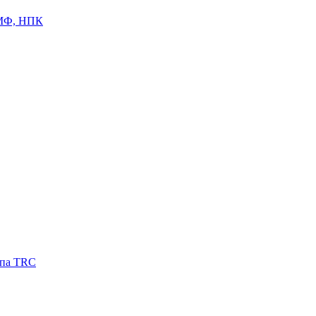
ЦМФ, НПК
ипа TRC