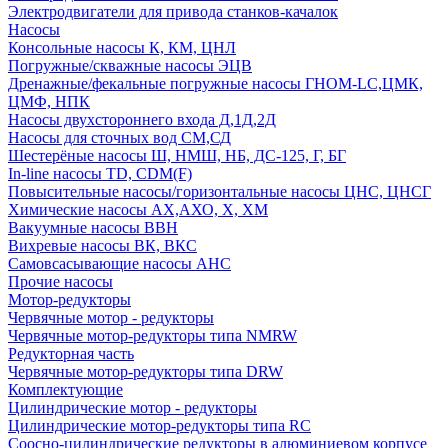
Электродвигатели для привода станков-качалок
Насосы
Консольные насосы К, КМ, ЦНЛ
Погружные/скважные насосы ЭЦВ
Дренажные/фекальные погружные насосы ГНОМ-LC,ЦМК,
ЦМФ, НПК
Насосы двухстороннего входа Д,1Д,2Д
Насосы для сточных вод СМ,СД
Шестерёные насосы Ш, НМШ, НБ, ДС-125, Г, БГ
In-line насосы TD, CDM(F)
Повысительные насосы/горизонтальные насосы ЦНС, ЦНСГ
Химические насосы АХ,АХО, Х, ХМ
Вакуумные насосы ВВН
Вихревые насосы ВК, ВКС
Самовсасывающие насосы АНС
Прочие насосы
Мотор-редукторы
Червячные мотор - редукторы
Червячные мотор-редукторы типа NMRW
Редукторная часть
Червячные мотор-редукторы типа DRW
Комплектующие
Цилиндрические мотор - редукторы
Цилиндрические мотор-редукторы типа RC
Соосно-цилиндрические редукторы в алюминиевом корпусе