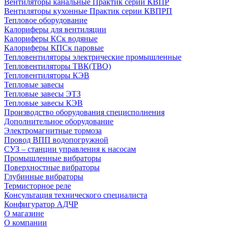
Вентиляторы канальные Практик серии КВПР
Вентиляторы кухонные Практик серии КВПРП
Тепловое оборудование
Калориферы для вентиляции
Калориферы КСк водяные
Калориферы КПСк паровые
Тепловентиляторы электрические промышленные
Тепловентиляторы ТВК(ТВО)
Тепловентиляторы КЭВ
Тепловые завесы
Тепловые завесы ЭТЗ
Тепловые завесы КЭВ
Производство оборудования специсполнения
Дополнительное оборудование
Электромагнитные тормоза
Провод ВПП водопогружной
СУЗ – станции управления к насосам
Промышленные вибраторы
Поверхностные вибраторы
Глубинные вибраторы
Термисторное реле
Консультация технического специалиста
Конфигуратор АДЧР
О магазине
О компании