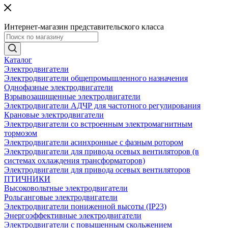
Интернет-магазин представительского класса
Каталог
Электродвигатели
Электродвигатели общепромышленного назначения
Однофазные электродвигатели
Взрывозащищенные электродвигатели
Электродвигатели АДЧР для частотного регулирования
Крановые электродвигатели
Электродвигатели со встроенным электромагнитным
тормозом
Электродвигатели асинхронные с фазным ротором
Электродвигатели для привода осевых вентиляторов (в
системах охлаждения трансформаторов)
Электродвигатели для привода осевых вентиляторов
ПТИЧНИКИ
Высоковольтные электродвигатели
Рольганговые электродвигатели
Электродвигатели пониженной высоты (IP23)
Энергоэффективные электродвигатели
Электродвигатели с повышенным скольжением