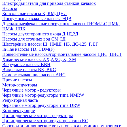
Электродвигатели для привода станков-качалок
Насосы
Консольные насосы К, КМ, ЦНЛ
Погружные/скважные насосы ЭЦВ
Дренажные/фекальные погружные насосы ГНОМ-LC,ЦМК,
ЦМФ, НПК
Насосы двухстороннего входа Д,1Д,2Д
Насосы для сточных вод СМ,СД
Шестерёные насосы Ш, НМШ, НБ, ДС-125, Г, БГ
In-line насосы TD, CDM(F)
Повысительные насосы/горизонтальные насосы ЦНС, ЦНСГ
Химические насосы АХ,АХО, Х, ХМ
Вакуумные насосы ВВН
Вихревые насосы ВК, ВКС
Самовсасывающие насосы АНС
Прочие насосы
Мотор-редукторы
Червячные мотор - редукторы
Червячные мотор-редукторы типа NMRW
Редукторная часть
Червячные мотор-редукторы типа DRW
Комплектующие
Цилиндрические мотор - редукторы
Цилиндрические мотор-редукторы типа RC
Соосно-цилиндрические редукторы в алюминиевом корпусе