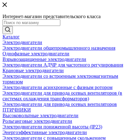
Интернет-магазин представительского класса
Каталог
Электродвигатели
Электродвигатели общепромышленного назначения
Однофазные электродвигатели
Взрывозащищенные электродвигатели
Электродвигатели АДЧР для частотного регулирования
Крановые электродвигатели
Электродвигатели со встроенным электромагнитным
тормозом
Электродвигатели асинхронные с фазным ротором
Электродвигатели для привода осевых вентиляторов (в
системах охлаждения трансформаторов)
Электродвигатели для привода осевых вентиляторов
ПТИЧНИКИ
Высоковольтные электродвигатели
Рольганговые электродвигатели
Электродвигатели пониженной высоты (IP23)
Энергоэффективные электродвигатели
Электродвигатели с повышенным скольжением