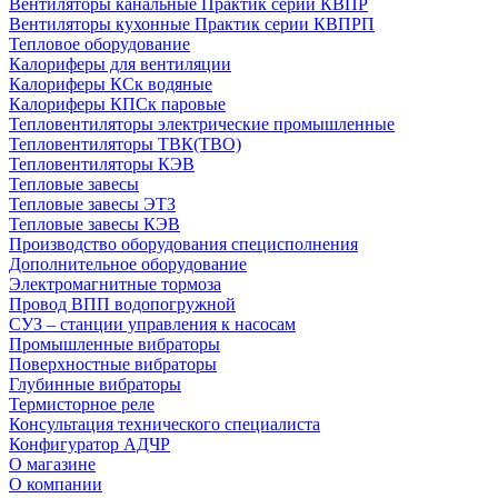
Вентиляторы канальные Практик серии КВПР
Вентиляторы кухонные Практик серии КВПРП
Тепловое оборудование
Калориферы для вентиляции
Калориферы КСк водяные
Калориферы КПСк паровые
Тепловентиляторы электрические промышленные
Тепловентиляторы ТВК(ТВО)
Тепловентиляторы КЭВ
Тепловые завесы
Тепловые завесы ЭТЗ
Тепловые завесы КЭВ
Производство оборудования специсполнения
Дополнительное оборудование
Электромагнитные тормоза
Провод ВПП водопогружной
СУЗ – станции управления к насосам
Промышленные вибраторы
Поверхностные вибраторы
Глубинные вибраторы
Термисторное реле
Консультация технического специалиста
Конфигуратор АДЧР
О магазине
О компании