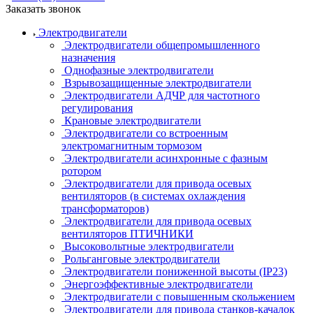
Заказать звонок
Электродвигатели
Электродвигатели общепромышленного
назначения
Однофазные электродвигатели
Взрывозащищенные электродвигатели
Электродвигатели АДЧР для частотного
регулирования
Крановые электродвигатели
Электродвигатели со встроенным
электромагнитным тормозом
Электродвигатели асинхронные с фазным
ротором
Электродвигатели для привода осевых
вентиляторов (в системах охлаждения
трансформаторов)
Электродвигатели для привода осевых
вентиляторов ПТИЧНИКИ
Высоковольтные электродвигатели
Рольганговые электродвигатели
Электродвигатели пониженной высоты (IP23)
Энергоэффективные электродвигатели
Электродвигатели с повышенным скольжением
Электродвигатели для привода станков-качалок