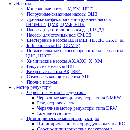
Насосы
Консольные насосы К, КМ, ЦНЛ
Погружные/скважные насосы ЭЦВ
Дренажные/фекальные погружные насосы
ГНОМ-LC,ЦМК, ЦМФ, НПК
Насосы двухстороннего входа Д,1Д,2Д
Насосы для сточных вод СМ,СД
Шестерёные насосы Ш, НМШ, НБ, ДС-125, Г, БГ
In-line насосы TD, CDM(F)
Повысительные насосы/горизонтальные насосы
ЦНС, ЦНСГ
Химические насосы АХ,АХО, Х, ХМ
Вакуумные насосы ВВН
Вихревые насосы ВК, ВКС
Самовсасывающие насосы АНС
Прочие насосы
Мотор-редукторы
Червячные мотор - редукторы
Червячные мотор-редукторы типа NMRW
Редукторная часть
Червячные мотор-редукторы типа DRW
Комплектующие
Цилиндрические мотор - редукторы
Цилиндрические мотор-редукторы типа RC
Соосно-цилиндрические редукторы в