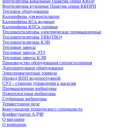
Вентиляторы канальные Практик серии КВПР
Вентиляторы кухонные Практик серии КВПРП
Тепловое оборудование
Калориферы для вентиляции
Калориферы КСк водяные
Калориферы КПСк паровые
Тепловентиляторы электрические промышленные
Тепловентиляторы ТВК(ТВО)
Тепловентиляторы КЭВ
Тепловые завесы
Тепловые завесы ЭТЗ
Тепловые завесы КЭВ
Производство оборудования специсполнения
Дополнительное оборудование
Электромагнитные тормоза
Провод ВПП водопогружной
СУЗ – станции управления к насосам
Промышленные вибраторы
Поверхностные вибраторы
Глубинные вибраторы
Термисторное реле
Консультация технического специалиста
Конфигуратор АДЧР
О магазине
О компании