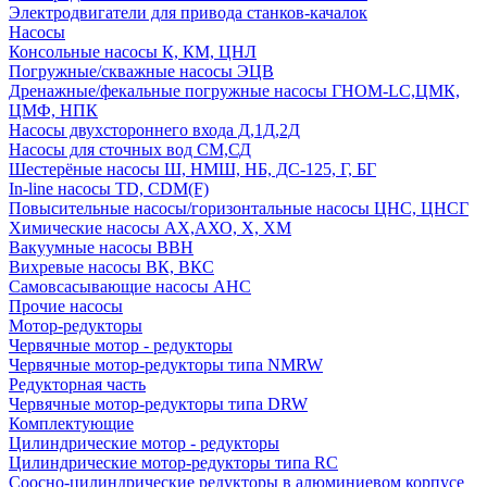
Электродвигатели для привода станков-качалок
Насосы
Консольные насосы К, КМ, ЦНЛ
Погружные/скважные насосы ЭЦВ
Дренажные/фекальные погружные насосы ГНОМ-LC,ЦМК,
ЦМФ, НПК
Насосы двухстороннего входа Д,1Д,2Д
Насосы для сточных вод СМ,СД
Шестерёные насосы Ш, НМШ, НБ, ДС-125, Г, БГ
In-line насосы TD, CDM(F)
Повысительные насосы/горизонтальные насосы ЦНС, ЦНСГ
Химические насосы АХ,АХО, Х, ХМ
Вакуумные насосы ВВН
Вихревые насосы ВК, ВКС
Самовсасывающие насосы АНС
Прочие насосы
Мотор-редукторы
Червячные мотор - редукторы
Червячные мотор-редукторы типа NMRW
Редукторная часть
Червячные мотор-редукторы типа DRW
Комплектующие
Цилиндрические мотор - редукторы
Цилиндрические мотор-редукторы типа RC
Соосно-цилиндрические редукторы в алюминиевом корпусе