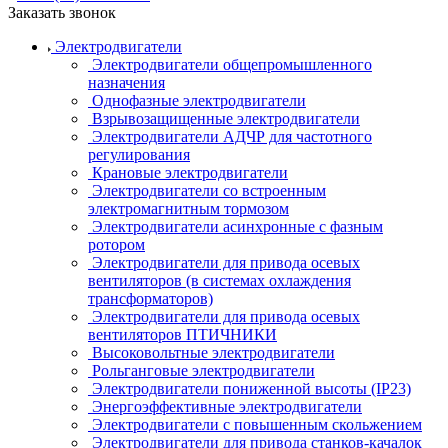
Заказать звонок
Электродвигатели
Электродвигатели общепромышленного
назначения
Однофазные электродвигатели
Взрывозащищенные электродвигатели
Электродвигатели АДЧР для частотного
регулирования
Крановые электродвигатели
Электродвигатели со встроенным
электромагнитным тормозом
Электродвигатели асинхронные с фазным
ротором
Электродвигатели для привода осевых
вентиляторов (в системах охлаждения
трансформаторов)
Электродвигатели для привода осевых
вентиляторов ПТИЧНИКИ
Высоковольтные электродвигатели
Рольганговые электродвигатели
Электродвигатели пониженной высоты (IP23)
Энергоэффективные электродвигатели
Электродвигатели с повышенным скольжением
Электродвигатели для привода станков-качалок