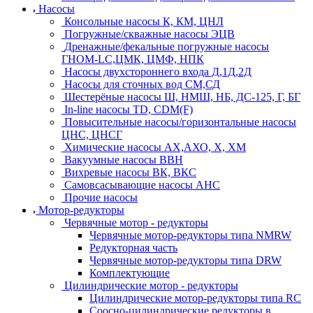
Насосы
Консольные насосы К, КМ, ЦНЛ
Погружные/скважные насосы ЭЦВ
Дренажные/фекальные погружные насосы
ГНОМ-LC,ЦМК, ЦМФ, НПК
Насосы двухстороннего входа Д,1Д,2Д
Насосы для сточных вод СМ,СД
Шестерёные насосы Ш, НМШ, НБ, ДС-125, Г, БГ
In-line насосы TD, CDM(F)
Повысительные насосы/горизонтальные насосы
ЦНС, ЦНСГ
Химические насосы АХ,АХО, Х, ХМ
Вакуумные насосы ВВН
Вихревые насосы ВК, ВКС
Самовсасывающие насосы АНС
Прочие насосы
Мотор-редукторы
Червячные мотор - редукторы
Червячные мотор-редукторы типа NMRW
Редукторная часть
Червячные мотор-редукторы типа DRW
Комплектующие
Цилиндрические мотор - редукторы
Цилиндрические мотор-редукторы типа RC
Соосно-цилиндрические редукторы в