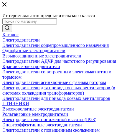
Интернет-магазин представительского класса
Каталог
Электродвигатели
Электродвигатели общепромышленного назначения
Однофазные электродвигатели
Взрывозащищенные электродвигатели
Электродвигатели АДЧР для частотного регулирования
Крановые электродвигатели
Электродвигатели со встроенным электромагнитным
тормозом
Электродвигатели асинхронные с фазным ротором
Электродвигатели для привода осевых вентиляторов (в
системах охлаждения трансформаторов)
Электродвигатели для привода осевых вентиляторов
ПТИЧНИКИ
Высоковольтные электродвигатели
Рольганговые электродвигатели
Электродвигатели пониженной высоты (IP23)
Энергоэффективные электродвигатели
Электродвигатели с повышенным скольжением