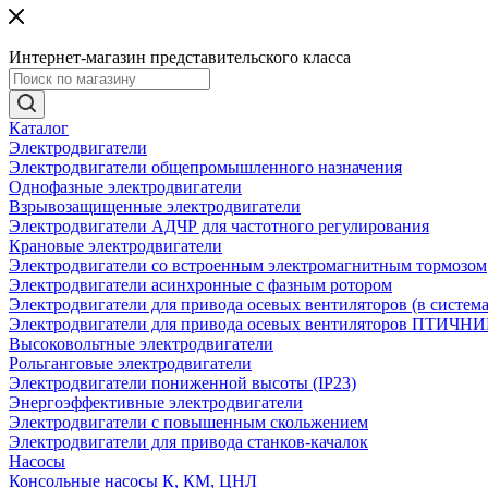
Интернет-магазин представительского класса
Каталог
Электродвигатели
Электродвигатели общепромышленного назначения
Однофазные электродвигатели
Взрывозащищенные электродвигатели
Электродвигатели АДЧР для частотного регулирования
Крановые электродвигатели
Электродвигатели со встроенным электромагнитным тормозом
Электродвигатели асинхронные с фазным ротором
Электродвигатели для привода осевых вентиляторов (в систем
Электродвигатели для привода осевых вентиляторов ПТИЧН
Высоковольтные электродвигатели
Рольганговые электродвигатели
Электродвигатели пониженной высоты (IP23)
Энергоэффективные электродвигатели
Электродвигатели с повышенным скольжением
Электродвигатели для привода станков-качалок
Насосы
Консольные насосы К, КМ, ЦНЛ