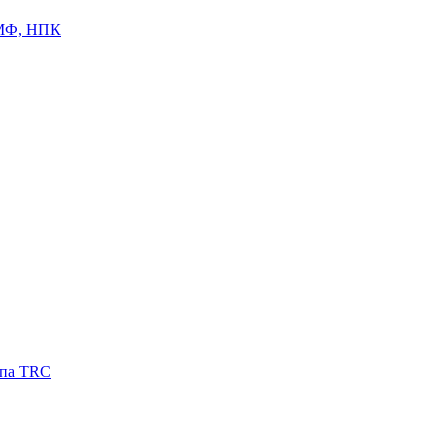
ЦМФ, НПК
ипа TRC