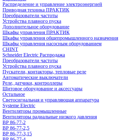
Распределение и управление электроэнергией
Приводная техника ПРАКТИК
Преобразователи частоты
Устройства плавного пуска
Дополнительное оборудование
Шкафы управления ПРАКТИК
Шкафы управления общепромышленного назначения
Шкафы управления насосным оборудованием
CHINT
Schneider Electric Распродажа
Преобразователи частоты
Устройства плавного пуска
Пускатели, контакторы, тепловые реле
Автоматические выключатели
Реле, датчики, контроллеры
Щитовое оборудование и аксессуары
Остальное
Светосигнальная и управляющая аппаратура
Systeme Electric
Вентиляторы промышленные
Вентиляторы радиальные низкого давления
ВР 86-77-2
ВР 86-77-2,5
ВР 86-77-3,15
ВР 86-77-4