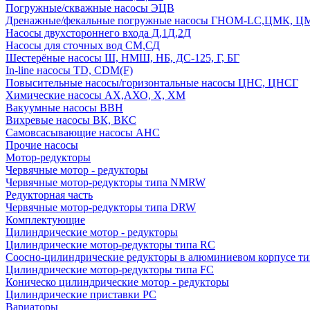
Погружные/скважные насосы ЭЦВ
Дренажные/фекальные погружные насосы ГНОМ-LC,ЦМК, 
Насосы двухстороннего входа Д,1Д,2Д
Насосы для сточных вод СМ,СД
Шестерёные насосы Ш, НМШ, НБ, ДС-125, Г, БГ
In-line насосы TD, CDM(F)
Повысительные насосы/горизонтальные насосы ЦНС, ЦНСГ
Химические насосы АХ,АХО, Х, ХМ
Вакуумные насосы ВВН
Вихревые насосы ВК, ВКС
Самовсасывающие насосы АНС
Прочие насосы
Мотор-редукторы
Червячные мотор - редукторы
Червячные мотор-редукторы типа NMRW
Редукторная часть
Червячные мотор-редукторы типа DRW
Комплектующие
Цилиндрические мотор - редукторы
Цилиндрические мотор-редукторы типа RC
Соосно-цилиндрические редукторы в алюминиевом корпусе т
Цилиндрические мотор-редукторы типа FC
Коническо цилиндрические мотор - редукторы
Цилиндрические приставки PC
Вариаторы