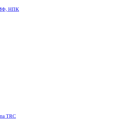
ЦМФ, НПК
ипа TRC