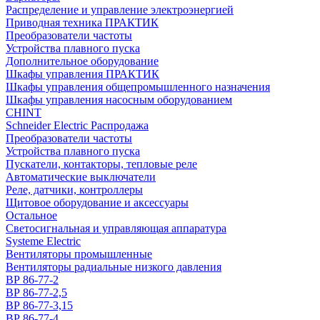
Распределение и управление электроэнергией
Приводная техника ПРАКТИК
Преобразователи частоты
Устройства плавного пуска
Дополнительное оборудование
Шкафы управления ПРАКТИК
Шкафы управления общепромышленного назначения
Шкафы управления насосным оборудованием
CHINT
Schneider Electric Распродажа
Преобразователи частоты
Устройства плавного пуска
Пускатели, контакторы, тепловые реле
Автоматические выключатели
Реле, датчики, контроллеры
Щитовое оборудование и аксессуары
Остальное
Светосигнальная и управляющая аппаратура
Systeme Electric
Вентиляторы промышленные
Вентиляторы радиальные низкого давления
ВР 86-77-2
ВР 86-77-2,5
ВР 86-77-3,15
ВР 86-77-4