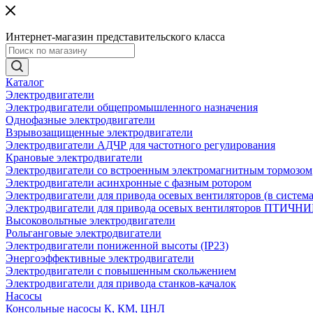
Интернет-магазин представительского класса
Каталог
Электродвигатели
Электродвигатели общепромышленного назначения
Однофазные электродвигатели
Взрывозащищенные электродвигатели
Электродвигатели АДЧР для частотного регулирования
Крановые электродвигатели
Электродвигатели со встроенным электромагнитным тормозом
Электродвигатели асинхронные с фазным ротором
Электродвигатели для привода осевых вентиляторов (в систем
Электродвигатели для привода осевых вентиляторов ПТИЧН
Высоковольтные электродвигатели
Рольганговые электродвигатели
Электродвигатели пониженной высоты (IP23)
Энергоэффективные электродвигатели
Электродвигатели с повышенным скольжением
Электродвигатели для привода станков-качалок
Насосы
Консольные насосы К, КМ, ЦНЛ