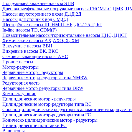
Погружные/скважные насосы ЭЦВ
Дренажные/фекальные погружные насосы ГНОМ-LC,ЦМК, 
Насосы двухстороннего входа Д,1Д,2Д
Насосы для сточных вод СМ,СД
Шестерёные насосы Ш, НМШ, НБ, ДС-125, Г, БГ
In-line насосы TD, CDM(F)
Повысительные насосы/горизонтальные насосы ЦНС, ЦНСГ
Химические насосы АХ,АХО, Х, ХМ
Вакуумные насосы ВВН
Вихревые насосы ВК, ВКС
Самовсасывающие насосы АНС
Прочие насосы
Мотор-редукторы
Червячные мотор - редукторы
Червячные мотор-редукторы типа NMRW
Редукторная часть
Червячные мотор-редукторы типа DRW
Комплектующие
Цилиндрические мотор - редукторы
Цилиндрические мотор-редукторы типа RC
Соосно-цилиндрические редукторы в алюминиевом корпусе т
Цилиндрические мотор-редукторы типа FC
Коническо цилиндрические мотор - редукторы
Цилиндрические приставки PC
Вариаторы