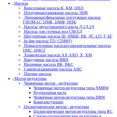
Насосы
Консольные насосы К, КМ, ЦНЛ
Погружные/скважные насосы ЭЦВ
Дренажные/фекальные погружные насосы
ГНОМ-LC,ЦМК, ЦМФ, НПК
Насосы двухстороннего входа Д,1Д,2Д
Насосы для сточных вод СМ,СД
Шестерёные насосы Ш, НМШ, НБ, ДС-125, Г, БГ
In-line насосы TD, CDM(F)
Повысительные насосы/горизонтальные насосы
ЦНС, ЦНСГ
Химические насосы АХ,АХО, Х, ХМ
Вакуумные насосы ВВН
Вихревые насосы ВК, ВКС
Самовсасывающие насосы АНС
Прочие насосы
Мотор-редукторы
Червячные мотор - редукторы
Червячные мотор-редукторы типа NMRW
Редукторная часть
Червячные мотор-редукторы типа DRW
Комплектующие
Цилиндрические мотор - редукторы
Цилиндрические мотор-редукторы типа RC
Соосно-цилиндрические редукторы в