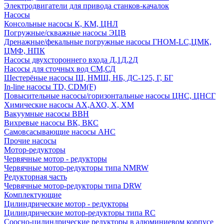
Электродвигатели для привода станков-качалок
Насосы
Консольные насосы К, КМ, ЦНЛ
Погружные/скважные насосы ЭЦВ
Дренажные/фекальные погружные насосы ГНОМ-LC,ЦМК,
ЦМФ, НПК
Насосы двухстороннего входа Д,1Д,2Д
Насосы для сточных вод СМ,СД
Шестерёные насосы Ш, НМШ, НБ, ДС-125, Г, БГ
In-line насосы TD, CDM(F)
Повысительные насосы/горизонтальные насосы ЦНС, ЦНСГ
Химические насосы АХ,АХО, Х, ХМ
Вакуумные насосы ВВН
Вихревые насосы ВК, ВКС
Самовсасывающие насосы АНС
Прочие насосы
Мотор-редукторы
Червячные мотор - редукторы
Червячные мотор-редукторы типа NMRW
Редукторная часть
Червячные мотор-редукторы типа DRW
Комплектующие
Цилиндрические мотор - редукторы
Цилиндрические мотор-редукторы типа RC
Соосно-цилиндрические редукторы в алюминиевом корпусе