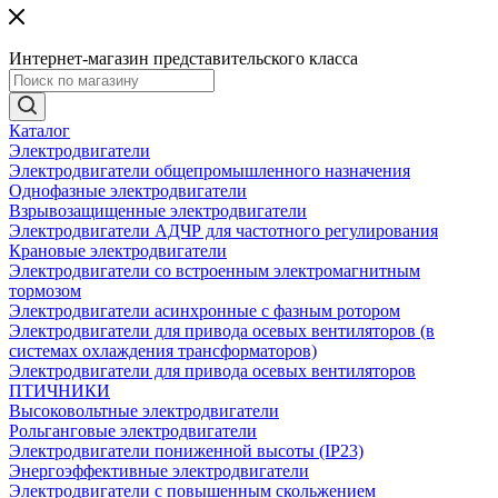
Интернет-магазин представительского класса
Каталог
Электродвигатели
Электродвигатели общепромышленного назначения
Однофазные электродвигатели
Взрывозащищенные электродвигатели
Электродвигатели АДЧР для частотного регулирования
Крановые электродвигатели
Электродвигатели со встроенным электромагнитным
тормозом
Электродвигатели асинхронные с фазным ротором
Электродвигатели для привода осевых вентиляторов (в
системах охлаждения трансформаторов)
Электродвигатели для привода осевых вентиляторов
ПТИЧНИКИ
Высоковольтные электродвигатели
Рольганговые электродвигатели
Электродвигатели пониженной высоты (IP23)
Энергоэффективные электродвигатели
Электродвигатели с повышенным скольжением