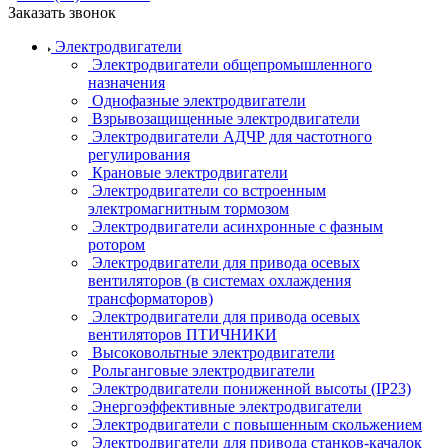
Заказать звонок
Электродвигатели
Электродвигатели общепромышленного
назначения
Однофазные электродвигатели
Взрывозащищенные электродвигатели
Электродвигатели АДЧР для частотного
регулирования
Крановые электродвигатели
Электродвигатели со встроенным
электромагнитным тормозом
Электродвигатели асинхронные с фазным
ротором
Электродвигатели для привода осевых
вентиляторов (в системах охлаждения
трансформаторов)
Электродвигатели для привода осевых
вентиляторов ПТИЧНИКИ
Высоковольтные электродвигатели
Рольганговые электродвигатели
Электродвигатели пониженной высоты (IP23)
Энергоэффективные электродвигатели
Электродвигатели с повышенным скольжением
Электродвигатели для привода станков-качалок