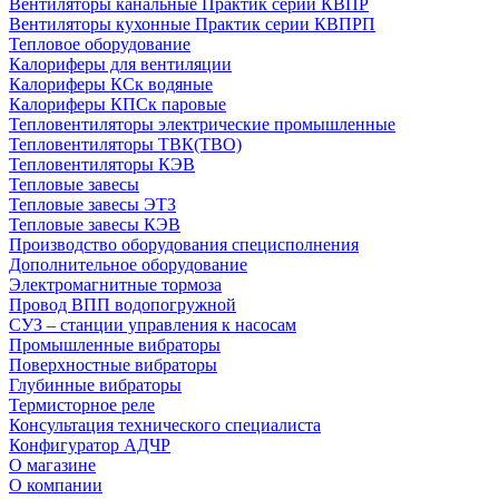
Вентиляторы канальные Практик серии КВПР
Вентиляторы кухонные Практик серии КВПРП
Тепловое оборудование
Калориферы для вентиляции
Калориферы КСк водяные
Калориферы КПСк паровые
Тепловентиляторы электрические промышленные
Тепловентиляторы ТВК(ТВО)
Тепловентиляторы КЭВ
Тепловые завесы
Тепловые завесы ЭТЗ
Тепловые завесы КЭВ
Производство оборудования специсполнения
Дополнительное оборудование
Электромагнитные тормоза
Провод ВПП водопогружной
СУЗ – станции управления к насосам
Промышленные вибраторы
Поверхностные вибраторы
Глубинные вибраторы
Термисторное реле
Консультация технического специалиста
Конфигуратор АДЧР
О магазине
О компании