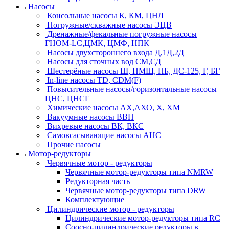
Насосы
Консольные насосы К, КМ, ЦНЛ
Погружные/скважные насосы ЭЦВ
Дренажные/фекальные погружные насосы
ГНОМ-LC,ЦМК, ЦМФ, НПК
Насосы двухстороннего входа Д,1Д,2Д
Насосы для сточных вод СМ,СД
Шестерёные насосы Ш, НМШ, НБ, ДС-125, Г, БГ
In-line насосы TD, CDM(F)
Повысительные насосы/горизонтальные насосы
ЦНС, ЦНСГ
Химические насосы АХ,АХО, Х, ХМ
Вакуумные насосы ВВН
Вихревые насосы ВК, ВКС
Самовсасывающие насосы АНС
Прочие насосы
Мотор-редукторы
Червячные мотор - редукторы
Червячные мотор-редукторы типа NMRW
Редукторная часть
Червячные мотор-редукторы типа DRW
Комплектующие
Цилиндрические мотор - редукторы
Цилиндрические мотор-редукторы типа RC
Соосно-цилиндрические редукторы в