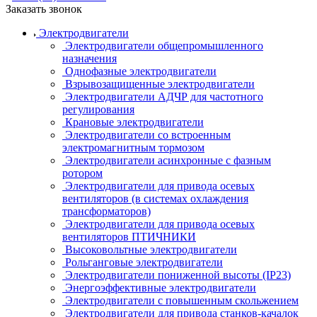
Заказать звонок
Электродвигатели
Электродвигатели общепромышленного
назначения
Однофазные электродвигатели
Взрывозащищенные электродвигатели
Электродвигатели АДЧР для частотного
регулирования
Крановые электродвигатели
Электродвигатели со встроенным
электромагнитным тормозом
Электродвигатели асинхронные с фазным
ротором
Электродвигатели для привода осевых
вентиляторов (в системах охлаждения
трансформаторов)
Электродвигатели для привода осевых
вентиляторов ПТИЧНИКИ
Высоковольтные электродвигатели
Рольганговые электродвигатели
Электродвигатели пониженной высоты (IP23)
Энергоэффективные электродвигатели
Электродвигатели с повышенным скольжением
Электродвигатели для привода станков-качалок