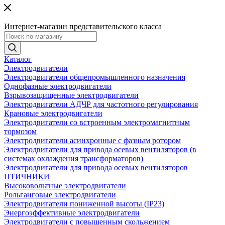
Интернет-магазин представительского класса
Каталог
Электродвигатели
Электродвигатели общепромышленного назначения
Однофазные электродвигатели
Взрывозащищенные электродвигатели
Электродвигатели АДЧР для частотного регулирования
Крановые электродвигатели
Электродвигатели со встроенным электромагнитным
тормозом
Электродвигатели асинхронные с фазным ротором
Электродвигатели для привода осевых вентиляторов (в
системах охлаждения трансформаторов)
Электродвигатели для привода осевых вентиляторов
ПТИЧНИКИ
Высоковольтные электродвигатели
Рольганговые электродвигатели
Электродвигатели пониженной высоты (IP23)
Энергоэффективные электродвигатели
Электродвигатели с повышенным скольжением