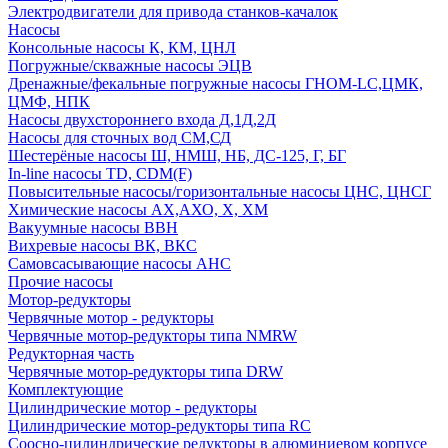
Электродвигатели для привода станков-качалок
Насосы
Консольные насосы К, КМ, ЦНЛ
Погружные/скважные насосы ЭЦВ
Дренажные/фекальные погружные насосы ГНОМ-LC,ЦМК,
ЦМФ, НПК
Насосы двухстороннего входа Д,1Д,2Д
Насосы для сточных вод СМ,СД
Шестерёные насосы Ш, НМШ, НБ, ДС-125, Г, БГ
In-line насосы TD, CDM(F)
Повысительные насосы/горизонтальные насосы ЦНС, ЦНСГ
Химические насосы АХ,АХО, Х, ХМ
Вакуумные насосы ВВН
Вихревые насосы ВК, ВКС
Самовсасывающие насосы АНС
Прочие насосы
Мотор-редукторы
Червячные мотор - редукторы
Червячные мотор-редукторы типа NMRW
Редукторная часть
Червячные мотор-редукторы типа DRW
Комплектующие
Цилиндрические мотор - редукторы
Цилиндрические мотор-редукторы типа RC
Соосно-цилиндрические редукторы в алюминиевом корпусе