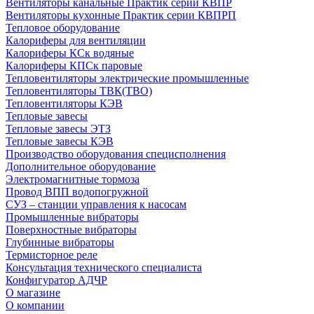
Вентиляторы канальные Практик серии КВПР
Вентиляторы кухонные Практик серии КВПРП
Тепловое оборудование
Калориферы для вентиляции
Калориферы КСк водяные
Калориферы КПСк паровые
Тепловентиляторы электрические промышленные
Тепловентиляторы ТВК(ТВО)
Тепловентиляторы КЭВ
Тепловые завесы
Тепловые завесы ЭТЗ
Тепловые завесы КЭВ
Производство оборудования специсполнения
Дополнительное оборудование
Электромагнитные тормоза
Провод ВПП водопогружной
СУЗ – станции управления к насосам
Промышленные вибраторы
Поверхностные вибраторы
Глубинные вибраторы
Термисторное реле
Консультация технического специалиста
Конфигуратор АДЧР
О магазине
О компании