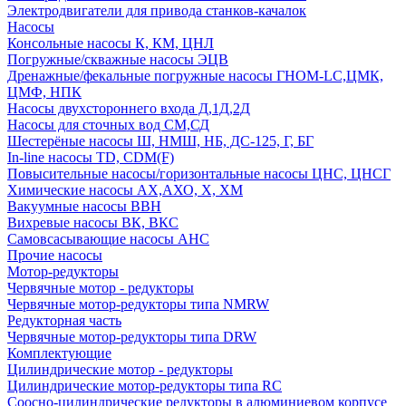
Электродвигатели для привода станков-качалок
Насосы
Консольные насосы К, КМ, ЦНЛ
Погружные/скважные насосы ЭЦВ
Дренажные/фекальные погружные насосы ГНОМ-LC,ЦМК,
ЦМФ, НПК
Насосы двухстороннего входа Д,1Д,2Д
Насосы для сточных вод СМ,СД
Шестерёные насосы Ш, НМШ, НБ, ДС-125, Г, БГ
In-line насосы TD, CDM(F)
Повысительные насосы/горизонтальные насосы ЦНС, ЦНСГ
Химические насосы АХ,АХО, Х, ХМ
Вакуумные насосы ВВН
Вихревые насосы ВК, ВКС
Самовсасывающие насосы АНС
Прочие насосы
Мотор-редукторы
Червячные мотор - редукторы
Червячные мотор-редукторы типа NMRW
Редукторная часть
Червячные мотор-редукторы типа DRW
Комплектующие
Цилиндрические мотор - редукторы
Цилиндрические мотор-редукторы типа RC
Соосно-цилиндрические редукторы в алюминиевом корпусе