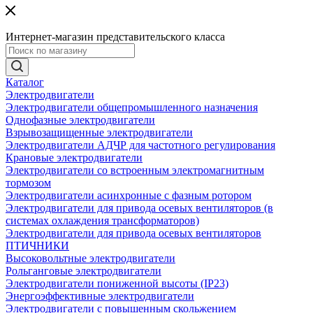
Интернет-магазин представительского класса
Каталог
Электродвигатели
Электродвигатели общепромышленного назначения
Однофазные электродвигатели
Взрывозащищенные электродвигатели
Электродвигатели АДЧР для частотного регулирования
Крановые электродвигатели
Электродвигатели со встроенным электромагнитным
тормозом
Электродвигатели асинхронные с фазным ротором
Электродвигатели для привода осевых вентиляторов (в
системах охлаждения трансформаторов)
Электродвигатели для привода осевых вентиляторов
ПТИЧНИКИ
Высоковольтные электродвигатели
Рольганговые электродвигатели
Электродвигатели пониженной высоты (IP23)
Энергоэффективные электродвигатели
Электродвигатели с повышенным скольжением