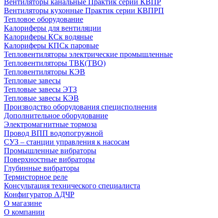
Вентиляторы канальные Практик серии КВПР
Вентиляторы кухонные Практик серии КВПРП
Тепловое оборудование
Калориферы для вентиляции
Калориферы КСк водяные
Калориферы КПСк паровые
Тепловентиляторы электрические промышленные
Тепловентиляторы ТВК(ТВО)
Тепловентиляторы КЭВ
Тепловые завесы
Тепловые завесы ЭТЗ
Тепловые завесы КЭВ
Производство оборудования специсполнения
Дополнительное оборудование
Электромагнитные тормоза
Провод ВПП водопогружной
СУЗ – станции управления к насосам
Промышленные вибраторы
Поверхностные вибраторы
Глубинные вибраторы
Термисторное реле
Консультация технического специалиста
Конфигуратор АДЧР
О магазине
О компании