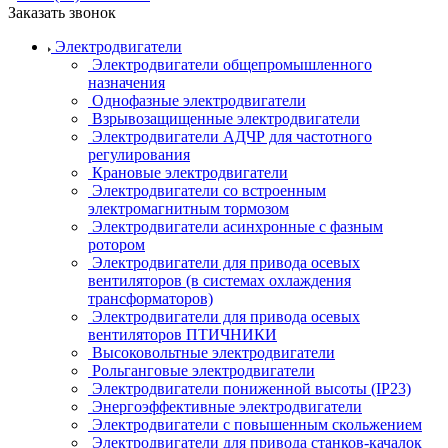
Заказать звонок
Электродвигатели
Электродвигатели общепромышленного
назначения
Однофазные электродвигатели
Взрывозащищенные электродвигатели
Электродвигатели АДЧР для частотного
регулирования
Крановые электродвигатели
Электродвигатели со встроенным
электромагнитным тормозом
Электродвигатели асинхронные с фазным
ротором
Электродвигатели для привода осевых
вентиляторов (в системах охлаждения
трансформаторов)
Электродвигатели для привода осевых
вентиляторов ПТИЧНИКИ
Высоковольтные электродвигатели
Рольганговые электродвигатели
Электродвигатели пониженной высоты (IP23)
Энергоэффективные электродвигатели
Электродвигатели с повышенным скольжением
Электродвигатели для привода станков-качалок