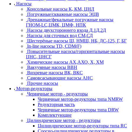
Насосы
Консольные насосы К, КМ, ЦНЛ
Погружные/скважные насосы ЭЦВ
Дренажные/фекальные погружные насосы
ГНОМ-LC,ЦМК, ЦМФ, НПК
Насосы двухстороннего входа Д,1Д,2Д
Насосы для сточных вод СМ,СД
Шестерёные насосы Ш, НМШ, НБ, ДС-125, Г, БГ
In-line насосы TD, CDM(F)
Повысительные насосы/горизонтальные насосы
ЦНС, ЦНСГ
Химические насосы АХ,АХО, Х, ХМ
Вакуумные насосы ВВН
Вихревые насосы ВК, ВКС
Самовсасывающие насосы АНС
Прочие насосы
Мотор-редукторы
Червячные мотор - редукторы
Червячные мотор-редукторы типа NMRW
Редукторная часть
Червячные мотор-редукторы типа DRW
Комплектующие
Цилиндрические мотор - редукторы
Цилиндрические мотор-редукторы типа RC
Соосно-цилиндрические редукторы в