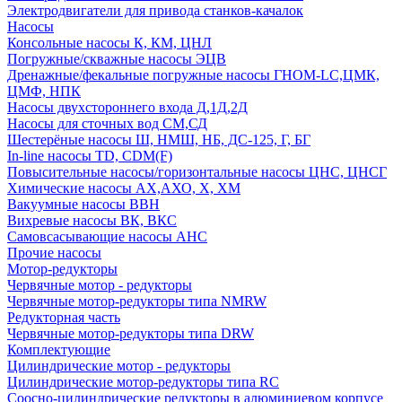
Электродвигатели для привода станков-качалок
Насосы
Консольные насосы К, КМ, ЦНЛ
Погружные/скважные насосы ЭЦВ
Дренажные/фекальные погружные насосы ГНОМ-LC,ЦМК,
ЦМФ, НПК
Насосы двухстороннего входа Д,1Д,2Д
Насосы для сточных вод СМ,СД
Шестерёные насосы Ш, НМШ, НБ, ДС-125, Г, БГ
In-line насосы TD, CDM(F)
Повысительные насосы/горизонтальные насосы ЦНС, ЦНСГ
Химические насосы АХ,АХО, Х, ХМ
Вакуумные насосы ВВН
Вихревые насосы ВК, ВКС
Самовсасывающие насосы АНС
Прочие насосы
Мотор-редукторы
Червячные мотор - редукторы
Червячные мотор-редукторы типа NMRW
Редукторная часть
Червячные мотор-редукторы типа DRW
Комплектующие
Цилиндрические мотор - редукторы
Цилиндрические мотор-редукторы типа RC
Соосно-цилиндрические редукторы в алюминиевом корпусе