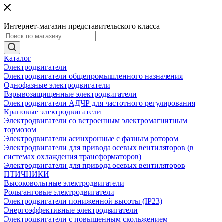
Интернет-магазин представительского класса
Каталог
Электродвигатели
Электродвигатели общепромышленного назначения
Однофазные электродвигатели
Взрывозащищенные электродвигатели
Электродвигатели АДЧР для частотного регулирования
Крановые электродвигатели
Электродвигатели со встроенным электромагнитным
тормозом
Электродвигатели асинхронные с фазным ротором
Электродвигатели для привода осевых вентиляторов (в
системах охлаждения трансформаторов)
Электродвигатели для привода осевых вентиляторов
ПТИЧНИКИ
Высоковольтные электродвигатели
Рольганговые электродвигатели
Электродвигатели пониженной высоты (IP23)
Энергоэффективные электродвигатели
Электродвигатели с повышенным скольжением