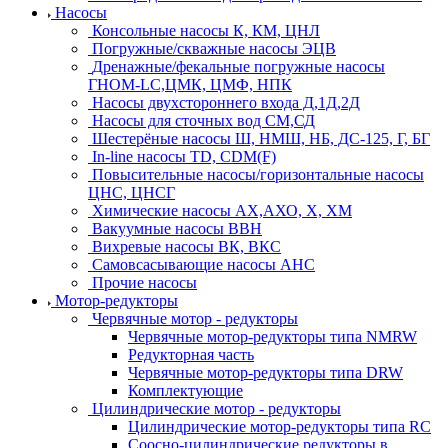
Насосы
Консольные насосы К, КМ, ЦНЛ
Погружные/скважные насосы ЭЦВ
Дренажные/фекальные погружные насосы
ГНОМ-LC,ЦМК, ЦМФ, НПК
Насосы двухстороннего входа Д,1Д,2Д
Насосы для сточных вод СМ,СД
Шестерёные насосы Ш, НМШ, НБ, ДС-125, Г, БГ
In-line насосы TD, CDM(F)
Повысительные насосы/горизонтальные насосы
ЦНС, ЦНСГ
Химические насосы АХ,АХО, Х, ХМ
Вакуумные насосы ВВН
Вихревые насосы ВК, ВКС
Самовсасывающие насосы АНС
Прочие насосы
Мотор-редукторы
Червячные мотор - редукторы
Червячные мотор-редукторы типа NMRW
Редукторная часть
Червячные мотор-редукторы типа DRW
Комплектующие
Цилиндрические мотор - редукторы
Цилиндрические мотор-редукторы типа RC
Соосно-цилиндрические редукторы в