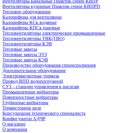
Вентиляторы канальные Практик серии КВПР
Вентиляторы кухонные Практик серии КВПРП
Тепловое оборудование
Калориферы для вентиляции
Калориферы КСк водяные
Калориферы КПСк паровые
Тепловентиляторы электрические промышленные
Тепловентиляторы ТВК(ТВО)
Тепловентиляторы КЭВ
Тепловые завесы
Тепловые завесы ЭТЗ
Тепловые завесы КЭВ
Производство оборудования специсполнения
Дополнительное оборудование
Электромагнитные тормоза
Провод ВПП водопогружной
СУЗ – станции управления к насосам
Промышленные вибраторы
Поверхностные вибраторы
Глубинные вибраторы
Термисторное реле
Консультация технического специалиста
Конфигуратор АДЧР
О магазине
О компании