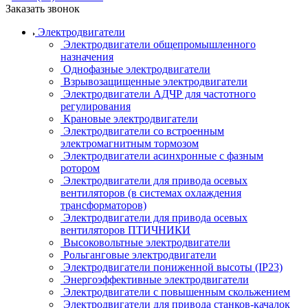
Заказать звонок
Электродвигатели
Электродвигатели общепромышленного
назначения
Однофазные электродвигатели
Взрывозащищенные электродвигатели
Электродвигатели АДЧР для частотного
регулирования
Крановые электродвигатели
Электродвигатели со встроенным
электромагнитным тормозом
Электродвигатели асинхронные с фазным
ротором
Электродвигатели для привода осевых
вентиляторов (в системах охлаждения
трансформаторов)
Электродвигатели для привода осевых
вентиляторов ПТИЧНИКИ
Высоковольтные электродвигатели
Рольганговые электродвигатели
Электродвигатели пониженной высоты (IP23)
Энергоэффективные электродвигатели
Электродвигатели с повышенным скольжением
Электродвигатели для привода станков-качалок