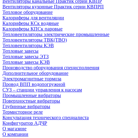
Вентиляторы канальные Практик серии КВПР
Вентиляторы кухонные Практик серии КВПРП
Тепловое оборудование
Калориферы для вентиляции
Калориферы КСк водяные
Калориферы КПСк паровые
Тепловентиляторы электрические промышленные
Тепловентиляторы ТВК(ТВО)
Тепловентиляторы КЭВ
Тепловые завесы
Тепловые завесы ЭТЗ
Тепловые завесы КЭВ
Производство оборудования специсполнения
Дополнительное оборудование
Электромагнитные тормоза
Провод ВПП водопогружной
СУЗ – станции управления к насосам
Промышленные вибраторы
Поверхностные вибраторы
Глубинные вибраторы
Термисторное реле
Консультация технического специалиста
Конфигуратор АДЧР
О магазине
О компании