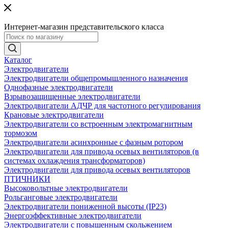
Интернет-магазин представительского класса
Каталог
Электродвигатели
Электродвигатели общепромышленного назначения
Однофазные электродвигатели
Взрывозащищенные электродвигатели
Электродвигатели АДЧР для частотного регулирования
Крановые электродвигатели
Электродвигатели со встроенным электромагнитным
тормозом
Электродвигатели асинхронные с фазным ротором
Электродвигатели для привода осевых вентиляторов (в
системах охлаждения трансформаторов)
Электродвигатели для привода осевых вентиляторов
ПТИЧНИКИ
Высоковольтные электродвигатели
Рольганговые электродвигатели
Электродвигатели пониженной высоты (IP23)
Энергоэффективные электродвигатели
Электродвигатели с повышенным скольжением