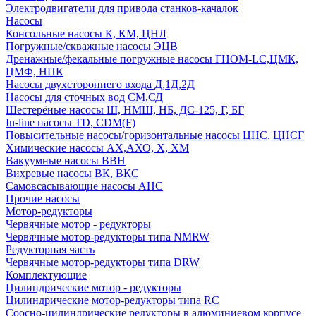
Электродвигатели для привода станков-качалок
Насосы
Консольные насосы К, КМ, ЦНЛ
Погружные/скважные насосы ЭЦВ
Дренажные/фекальные погружные насосы ГНОМ-LC,ЦМК,
ЦМФ, НПК
Насосы двухстороннего входа Д,1Д,2Д
Насосы для сточных вод СМ,СД
Шестерёные насосы Ш, НМШ, НБ, ДС-125, Г, БГ
In-line насосы TD, CDM(F)
Повысительные насосы/горизонтальные насосы ЦНС, ЦНСГ
Химические насосы АХ,АХО, Х, ХМ
Вакуумные насосы ВВН
Вихревые насосы ВК, ВКС
Самовсасывающие насосы АНС
Прочие насосы
Мотор-редукторы
Червячные мотор - редукторы
Червячные мотор-редукторы типа NMRW
Редукторная часть
Червячные мотор-редукторы типа DRW
Комплектующие
Цилиндрические мотор - редукторы
Цилиндрические мотор-редукторы типа RC
Соосно-цилиндрические редукторы в алюминиевом корпусе