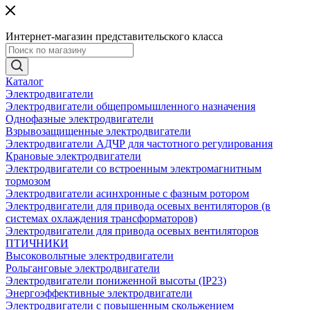
Интернет-магазин представительского класса
Каталог
Электродвигатели
Электродвигатели общепромышленного назначения
Однофазные электродвигатели
Взрывозащищенные электродвигатели
Электродвигатели АДЧР для частотного регулирования
Крановые электродвигатели
Электродвигатели со встроенным электромагнитным
тормозом
Электродвигатели асинхронные с фазным ротором
Электродвигатели для привода осевых вентиляторов (в
системах охлаждения трансформаторов)
Электродвигатели для привода осевых вентиляторов
ПТИЧНИКИ
Высоковольтные электродвигатели
Рольганговые электродвигатели
Электродвигатели пониженной высоты (IP23)
Энергоэффективные электродвигатели
Электродвигатели с повышенным скольжением