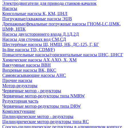
Электродвигатели для привода станков-качалок
Насосы
Консольные насосы К, КМ, ЦНЛ
Погружные/скважные насосы ЭЦВ
Дренажные/фекальные погружные насосы ГНОМ-LC,ЦМК,
ЦМФ, НПК
Насосы двухстороннего входа Д,1Д,2Д
Насосы для сточных вод СМ,СД
Шестерёные насосы Ш, НМШ, НБ, ДС-125, Г, БГ
In-line насосы TD, CDM(F)
Повысительные насосы/горизонтальные насосы ЦНС, ЦНСГ
Химические насосы АХ,АХО, Х, ХМ
Вакуумные насосы ВВН
Вихревые насосы ВК, ВКС
Самовсасывающие насосы АНС
Прочие насосы
Мотор-редукторы
Червячные мотор - редукторы
Червячные мотор-редукторы типа NMRW
Редукторная часть
Червячные мотор-редукторы типа DRW
Комплектующие
Цилиндрические мотор - редукторы
Цилиндрические мотор-редукторы типа RC
Соосно-цилиндрические редукторы в алюминиевом корпусе