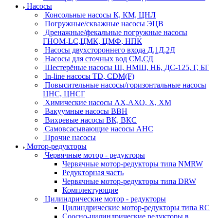
Насосы
Консольные насосы К, КМ, ЦНЛ
Погружные/скважные насосы ЭЦВ
Дренажные/фекальные погружные насосы
ГНОМ-LC,ЦМК, ЦМФ, НПК
Насосы двухстороннего входа Д,1Д,2Д
Насосы для сточных вод СМ,СД
Шестерёные насосы Ш, НМШ, НБ, ДС-125, Г, БГ
In-line насосы TD, CDM(F)
Повысительные насосы/горизонтальные насосы
ЦНС, ЦНСГ
Химические насосы АХ,АХО, Х, ХМ
Вакуумные насосы ВВН
Вихревые насосы ВК, ВКС
Самовсасывающие насосы АНС
Прочие насосы
Мотор-редукторы
Червячные мотор - редукторы
Червячные мотор-редукторы типа NMRW
Редукторная часть
Червячные мотор-редукторы типа DRW
Комплектующие
Цилиндрические мотор - редукторы
Цилиндрические мотор-редукторы типа RC
Соосно-цилиндрические редукторы в