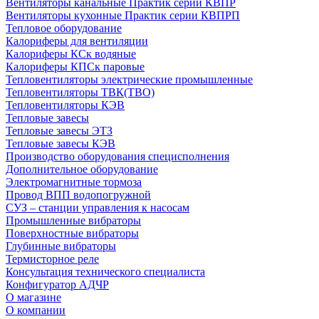
Вентиляторы канальные Практик серии КВПР
Вентиляторы кухонные Практик серии КВПРП
Тепловое оборудование
Калориферы для вентиляции
Калориферы КСк водяные
Калориферы КПСк паровые
Тепловентиляторы электрические промышленные
Тепловентиляторы ТВК(ТВО)
Тепловентиляторы КЭВ
Тепловые завесы
Тепловые завесы ЭТЗ
Тепловые завесы КЭВ
Производство оборудования специсполнения
Дополнительное оборудование
Электромагнитные тормоза
Провод ВПП водопогружной
СУЗ – станции управления к насосам
Промышленные вибраторы
Поверхностные вибраторы
Глубинные вибраторы
Термисторное реле
Консультация технического специалиста
Конфигуратор АДЧР
О магазине
О компании