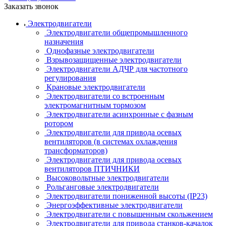
Заказать звонок
Электродвигатели
Электродвигатели общепромышленного
назначения
Однофазные электродвигатели
Взрывозащищенные электродвигатели
Электродвигатели АДЧР для частотного
регулирования
Крановые электродвигатели
Электродвигатели со встроенным
электромагнитным тормозом
Электродвигатели асинхронные с фазным
ротором
Электродвигатели для привода осевых
вентиляторов (в системах охлаждения
трансформаторов)
Электродвигатели для привода осевых
вентиляторов ПТИЧНИКИ
Высоковольтные электродвигатели
Рольганговые электродвигатели
Электродвигатели пониженной высоты (IP23)
Энергоэффективные электродвигатели
Электродвигатели с повышенным скольжением
Электродвигатели для привода станков-качалок