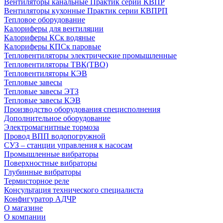
Вентиляторы канальные Практик серии КВПР
Вентиляторы кухонные Практик серии КВПРП
Тепловое оборудование
Калориферы для вентиляции
Калориферы КСк водяные
Калориферы КПСк паровые
Тепловентиляторы электрические промышленные
Тепловентиляторы ТВК(ТВО)
Тепловентиляторы КЭВ
Тепловые завесы
Тепловые завесы ЭТЗ
Тепловые завесы КЭВ
Производство оборудования специсполнения
Дополнительное оборудование
Электромагнитные тормоза
Провод ВПП водопогружной
СУЗ – станции управления к насосам
Промышленные вибраторы
Поверхностные вибраторы
Глубинные вибраторы
Термисторное реле
Консультация технического специалиста
Конфигуратор АДЧР
О магазине
О компании