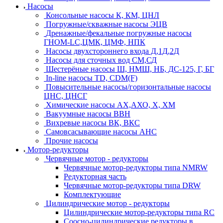
Насосы
Консольные насосы К, КМ, ЦНЛ
Погружные/скважные насосы ЭЦВ
Дренажные/фекальные погружные насосы
ГНОМ-LC,ЦМК, ЦМФ, НПК
Насосы двухстороннего входа Д,1Д,2Д
Насосы для сточных вод СМ,СД
Шестерёные насосы Ш, НМШ, НБ, ДС-125, Г, БГ
In-line насосы TD, CDM(F)
Повысительные насосы/горизонтальные насосы
ЦНС, ЦНСГ
Химические насосы АХ,АХО, Х, ХМ
Вакуумные насосы ВВН
Вихревые насосы ВК, ВКС
Самовсасывающие насосы АНС
Прочие насосы
Мотор-редукторы
Червячные мотор - редукторы
Червячные мотор-редукторы типа NMRW
Редукторная часть
Червячные мотор-редукторы типа DRW
Комплектующие
Цилиндрические мотор - редукторы
Цилиндрические мотор-редукторы типа RC
Соосно-цилиндрические редукторы в