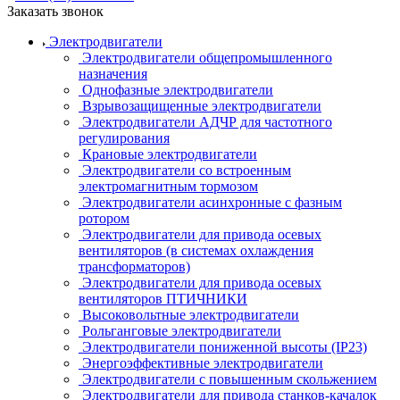
Заказать звонок
Электродвигатели
Электродвигатели общепромышленного
назначения
Однофазные электродвигатели
Взрывозащищенные электродвигатели
Электродвигатели АДЧР для частотного
регулирования
Крановые электродвигатели
Электродвигатели со встроенным
электромагнитным тормозом
Электродвигатели асинхронные с фазным
ротором
Электродвигатели для привода осевых
вентиляторов (в системах охлаждения
трансформаторов)
Электродвигатели для привода осевых
вентиляторов ПТИЧНИКИ
Высоковольтные электродвигатели
Рольганговые электродвигатели
Электродвигатели пониженной высоты (IP23)
Энергоэффективные электродвигатели
Электродвигатели с повышенным скольжением
Электродвигатели для привода станков-качалок