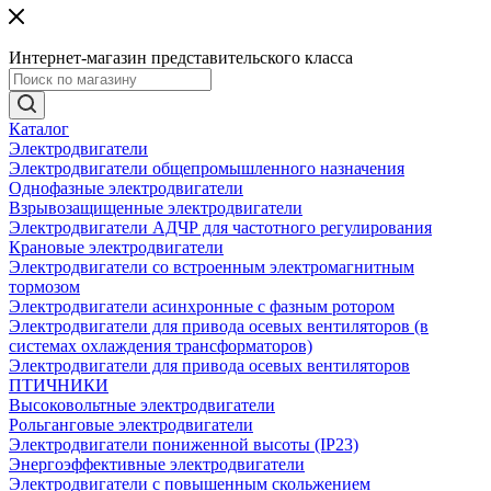
Интернет-магазин представительского класса
Каталог
Электродвигатели
Электродвигатели общепромышленного назначения
Однофазные электродвигатели
Взрывозащищенные электродвигатели
Электродвигатели АДЧР для частотного регулирования
Крановые электродвигатели
Электродвигатели со встроенным электромагнитным
тормозом
Электродвигатели асинхронные с фазным ротором
Электродвигатели для привода осевых вентиляторов (в
системах охлаждения трансформаторов)
Электродвигатели для привода осевых вентиляторов
ПТИЧНИКИ
Высоковольтные электродвигатели
Рольганговые электродвигатели
Электродвигатели пониженной высоты (IP23)
Энергоэффективные электродвигатели
Электродвигатели с повышенным скольжением