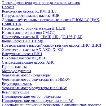
Электродвигатели для привода станков-качалок
Насосы
Консольные насосы К, КМ, ЦНЛ
Погружные/скважные насосы ЭЦВ
Дренажные/фекальные погружные насосы ГНОМ-LC,ЦМК,
ЦМФ, НПК
Насосы двухстороннего входа Д,1Д,2Д
Насосы для сточных вод СМ,СД
Шестерёные насосы Ш, НМШ, НБ, ДС-125, Г, БГ
In-line насосы TD, CDM(F)
Повысительные насосы/горизонтальные насосы ЦНС, ЦНСГ
Химические насосы АХ,АХО, Х, ХМ
Вакуумные насосы ВВН
Вихревые насосы ВК, ВКС
Самовсасывающие насосы АНС
Прочие насосы
Мотор-редукторы
Червячные мотор - редукторы
Червячные мотор-редукторы типа NMRW
Редукторная часть
Червячные мотор-редукторы типа DRW
Комплектующие
Цилиндрические мотор - редукторы
Цилиндрические мотор-редукторы типа RC
Соосно-цилиндрические редукторы в алюминиевом корпусе