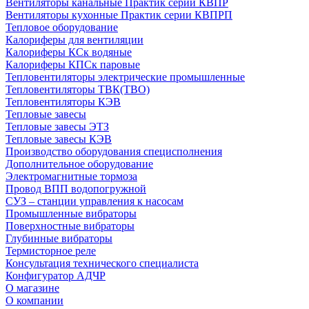
Вентиляторы канальные Практик серии КВПР
Вентиляторы кухонные Практик серии КВПРП
Тепловое оборудование
Калориферы для вентиляции
Калориферы КСк водяные
Калориферы КПСк паровые
Тепловентиляторы электрические промышленные
Тепловентиляторы ТВК(ТВО)
Тепловентиляторы КЭВ
Тепловые завесы
Тепловые завесы ЭТЗ
Тепловые завесы КЭВ
Производство оборудования специсполнения
Дополнительное оборудование
Электромагнитные тормоза
Провод ВПП водопогружной
СУЗ – станции управления к насосам
Промышленные вибраторы
Поверхностные вибраторы
Глубинные вибраторы
Термисторное реле
Консультация технического специалиста
Конфигуратор АДЧР
О магазине
О компании