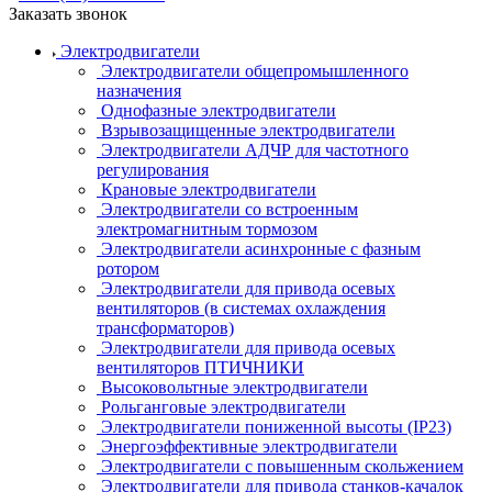
Заказать звонок
Электродвигатели
Электродвигатели общепромышленного
назначения
Однофазные электродвигатели
Взрывозащищенные электродвигатели
Электродвигатели АДЧР для частотного
регулирования
Крановые электродвигатели
Электродвигатели со встроенным
электромагнитным тормозом
Электродвигатели асинхронные с фазным
ротором
Электродвигатели для привода осевых
вентиляторов (в системах охлаждения
трансформаторов)
Электродвигатели для привода осевых
вентиляторов ПТИЧНИКИ
Высоковольтные электродвигатели
Рольганговые электродвигатели
Электродвигатели пониженной высоты (IP23)
Энергоэффективные электродвигатели
Электродвигатели с повышенным скольжением
Электродвигатели для привода станков-качалок