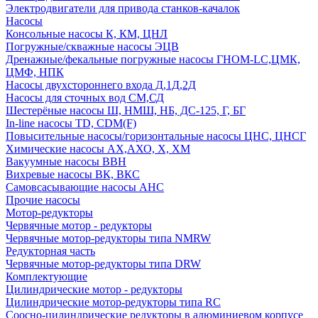
Электродвигатели для привода станков-качалок
Насосы
Консольные насосы К, КМ, ЦНЛ
Погружные/скважные насосы ЭЦВ
Дренажные/фекальные погружные насосы ГНОМ-LC,ЦМК,
ЦМФ, НПК
Насосы двухстороннего входа Д,1Д,2Д
Насосы для сточных вод СМ,СД
Шестерёные насосы Ш, НМШ, НБ, ДС-125, Г, БГ
In-line насосы TD, CDM(F)
Повысительные насосы/горизонтальные насосы ЦНС, ЦНСГ
Химические насосы АХ,АХО, Х, ХМ
Вакуумные насосы ВВН
Вихревые насосы ВК, ВКС
Самовсасывающие насосы АНС
Прочие насосы
Мотор-редукторы
Червячные мотор - редукторы
Червячные мотор-редукторы типа NMRW
Редукторная часть
Червячные мотор-редукторы типа DRW
Комплектующие
Цилиндрические мотор - редукторы
Цилиндрические мотор-редукторы типа RC
Соосно-цилиндрические редукторы в алюминиевом корпусе