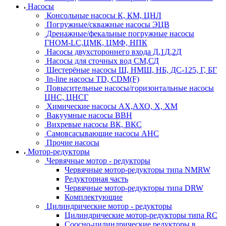
Насосы
Консольные насосы К, КМ, ЦНЛ
Погружные/скважные насосы ЭЦВ
Дренажные/фекальные погружные насосы
ГНОМ-LC,ЦМК, ЦМФ, НПК
Насосы двухстороннего входа Д,1Д,2Д
Насосы для сточных вод СМ,СД
Шестерёные насосы Ш, НМШ, НБ, ДС-125, Г, БГ
In-line насосы TD, CDM(F)
Повысительные насосы/горизонтальные насосы
ЦНС, ЦНСГ
Химические насосы АХ,АХО, Х, ХМ
Вакуумные насосы ВВН
Вихревые насосы ВК, ВКС
Самовсасывающие насосы АНС
Прочие насосы
Мотор-редукторы
Червячные мотор - редукторы
Червячные мотор-редукторы типа NMRW
Редукторная часть
Червячные мотор-редукторы типа DRW
Комплектующие
Цилиндрические мотор - редукторы
Цилиндрические мотор-редукторы типа RC
Соосно-цилиндрические редукторы в