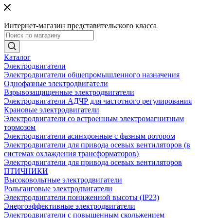
Интернет-магазин представительского класса
Каталог
Электродвигатели
Электродвигатели общепромышленного назначения
Однофазные электродвигатели
Взрывозащищенные электродвигатели
Электродвигатели АДЧР для частотного регулирования
Крановые электродвигатели
Электродвигатели со встроенным электромагнитным
тормозом
Электродвигатели асинхронные с фазным ротором
Электродвигатели для привода осевых вентиляторов (в
системах охлаждения трансформаторов)
Электродвигатели для привода осевых вентиляторов
ПТИЧНИКИ
Высоковольтные электродвигатели
Рольганговые электродвигатели
Электродвигатели пониженной высоты (IP23)
Энергоэффективные электродвигатели
Электродвигатели с повышенным скольжением