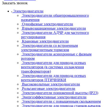
Заказать звонок
Электродвигатели
Электродвигатели общепромышленного
назначения
Однофазные электродвигатели
Взрывозащищенные электродвигатели
Электродвигатели АДЧР для частотного
регулирования
Крановые электродвигатели
Электродвигатели со встроенным
электромагнитным тормозом
Электродвигатели асинхронные с фазным
ротором
Электродвигатели для привода осевых
вентиляторов (в системах охлаждения
трансформаторов)
Электродвигатели для привода осевых
вентиляторов ПТИЧНИКИ
Высоковольтные электродвигатели
Рольганговые электродвигатели
Электродвигатели пониженной высоты (IP23)
Энергоэффективные электродвигатели
Электродвигатели с повышенным скольжением
Электродвигатели для привода станков-качалок