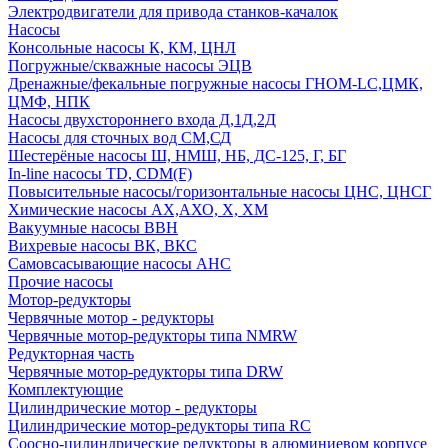
Электродвигатели для привода станков-качалок
Насосы
Консольные насосы К, КМ, ЦНЛ
Погружные/скважные насосы ЭЦВ
Дренажные/фекальные погружные насосы ГНОМ-LC,ЦМК,
ЦМФ, НПК
Насосы двухстороннего входа Д,1Д,2Д
Насосы для сточных вод СМ,СД
Шестерёные насосы Ш, НМШ, НБ, ДС-125, Г, БГ
In-line насосы TD, CDM(F)
Повысительные насосы/горизонтальные насосы ЦНС, ЦНСГ
Химические насосы АХ,АХО, Х, ХМ
Вакуумные насосы ВВН
Вихревые насосы ВК, ВКС
Самовсасывающие насосы АНС
Прочие насосы
Мотор-редукторы
Червячные мотор - редукторы
Червячные мотор-редукторы типа NMRW
Редукторная часть
Червячные мотор-редукторы типа DRW
Комплектующие
Цилиндрические мотор - редукторы
Цилиндрические мотор-редукторы типа RC
Соосно-цилиндрические редукторы в алюминиевом корпусе