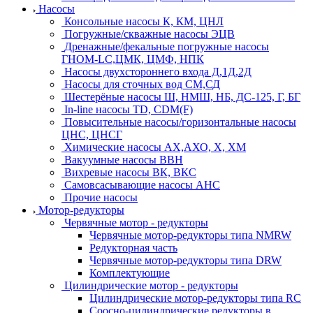
Насосы
Консольные насосы К, КМ, ЦНЛ
Погружные/скважные насосы ЭЦВ
Дренажные/фекальные погружные насосы
ГНОМ-LC,ЦМК, ЦМФ, НПК
Насосы двухстороннего входа Д,1Д,2Д
Насосы для сточных вод СМ,СД
Шестерёные насосы Ш, НМШ, НБ, ДС-125, Г, БГ
In-line насосы TD, CDM(F)
Повысительные насосы/горизонтальные насосы
ЦНС, ЦНСГ
Химические насосы АХ,АХО, Х, ХМ
Вакуумные насосы ВВН
Вихревые насосы ВК, ВКС
Самовсасывающие насосы АНС
Прочие насосы
Мотор-редукторы
Червячные мотор - редукторы
Червячные мотор-редукторы типа NMRW
Редукторная часть
Червячные мотор-редукторы типа DRW
Комплектующие
Цилиндрические мотор - редукторы
Цилиндрические мотор-редукторы типа RC
Соосно-цилиндрические редукторы в