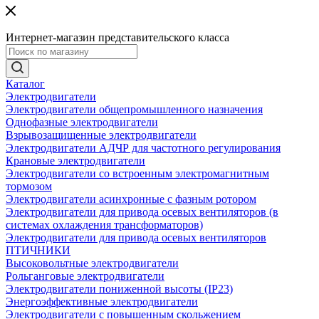
Интернет-магазин представительского класса
Каталог
Электродвигатели
Электродвигатели общепромышленного назначения
Однофазные электродвигатели
Взрывозащищенные электродвигатели
Электродвигатели АДЧР для частотного регулирования
Крановые электродвигатели
Электродвигатели со встроенным электромагнитным
тормозом
Электродвигатели асинхронные с фазным ротором
Электродвигатели для привода осевых вентиляторов (в
системах охлаждения трансформаторов)
Электродвигатели для привода осевых вентиляторов
ПТИЧНИКИ
Высоковольтные электродвигатели
Рольганговые электродвигатели
Электродвигатели пониженной высоты (IP23)
Энергоэффективные электродвигатели
Электродвигатели с повышенным скольжением