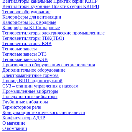
Вентиляторы канальные Практик серии КВПР
Вентиляторы кухонные Практик серии КВПРП
Тепловое оборудование
Калориферы для вентиляции
Калориферы КСк водяные
Калориферы КПСк паровые
Тепловентиляторы электрические промышленные
Тепловентиляторы ТВК(ТВО)
Тепловентиляторы КЭВ
Тепловые завесы
Тепловые завесы ЭТЗ
Тепловые завесы КЭВ
Производство оборудования специсполнения
Дополнительное оборудование
Электромагнитные тормоза
Провод ВПП водопогружной
СУЗ – станции управления к насосам
Промышленные вибраторы
Поверхностные вибраторы
Глубинные вибраторы
Термисторное реле
Консультация технического специалиста
Конфигуратор АДЧР
О магазине
О компании