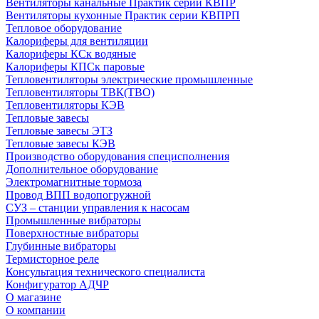
Вентиляторы канальные Практик серии КВПР
Вентиляторы кухонные Практик серии КВПРП
Тепловое оборудование
Калориферы для вентиляции
Калориферы КСк водяные
Калориферы КПСк паровые
Тепловентиляторы электрические промышленные
Тепловентиляторы ТВК(ТВО)
Тепловентиляторы КЭВ
Тепловые завесы
Тепловые завесы ЭТЗ
Тепловые завесы КЭВ
Производство оборудования специсполнения
Дополнительное оборудование
Электромагнитные тормоза
Провод ВПП водопогружной
СУЗ – станции управления к насосам
Промышленные вибраторы
Поверхностные вибраторы
Глубинные вибраторы
Термисторное реле
Консультация технического специалиста
Конфигуратор АДЧР
О магазине
О компании