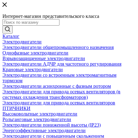
Интернет-магазин представительского класса
Каталог
Электродвигатели
Электродвигатели общепромышленного назначения
Однофазные электродвигатели
Взрывозащищенные электродвигатели
Электродвигатели АДЧР для частотного регулирования
Крановые электродвигатели
Электродвигатели со встроенным электромагнитным
тормозом
Электродвигатели асинхронные с фазным ротором
Электродвигатели для привода осевых вентиляторов (в
системах охлаждения трансформаторов)
Электродвигатели для привода осевых вентиляторов
ПТИЧНИКИ
Высоковольтные электродвигатели
Рольганговые электродвигатели
Электродвигатели пониженной высоты (IP23)
Энергоэффективные электродвигатели
Электродвигатели с повышенным скольжением