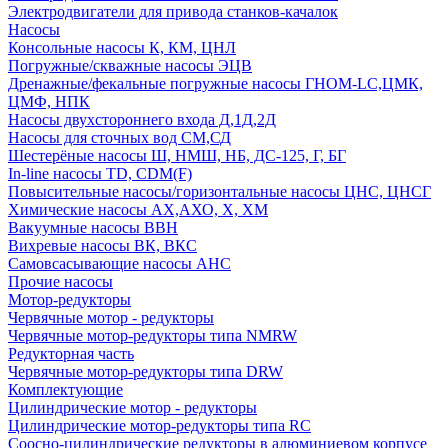
Электродвигатели для привода станков-качалок
Насосы
Консольные насосы К, КМ, ЦНЛ
Погружные/скважные насосы ЭЦВ
Дренажные/фекальные погружные насосы ГНОМ-LC,ЦМК,
ЦМФ, НПК
Насосы двухстороннего входа Д,1Д,2Д
Насосы для сточных вод СМ,СД
Шестерёные насосы Ш, НМШ, НБ, ДС-125, Г, БГ
In-line насосы TD, CDM(F)
Повысительные насосы/горизонтальные насосы ЦНС, ЦНСГ
Химические насосы АХ,АХО, Х, ХМ
Вакуумные насосы ВВН
Вихревые насосы ВК, ВКС
Самовсасывающие насосы АНС
Прочие насосы
Мотор-редукторы
Червячные мотор - редукторы
Червячные мотор-редукторы типа NMRW
Редукторная часть
Червячные мотор-редукторы типа DRW
Комплектующие
Цилиндрические мотор - редукторы
Цилиндрические мотор-редукторы типа RC
Соосно-цилиндрические редукторы в алюминиевом корпусе