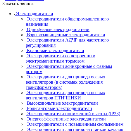
Заказать звонок
Электродвигатели
Электродвигатели общепромышленного
назначения
Однофазные электродвигатели
Взрывозащищенные электродвигатели
Электродвигатели АДЧР для частотного
регулирования
Крановые электродвигатели
Электродвигатели со встроенным
электромагнитным тормозом
Электродвигатели асинхронные с фазным
ротором
Электродвигатели для привода осевых
вентиляторов (в системах охлаждения
трансформаторов)
Электродвигатели для привода осевых
вентиляторов ПТИЧНИКИ
Высоковольтные электродвигатели
Рольганговые электродвигатели
Электродвигатели пониженной высоты (IP23)
Энергоэффективные электродвигатели
Электродвигатели с повышенным скольжением
Электродвигатели для привода станков-качалок