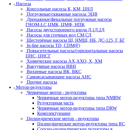
Насосы
Консольные насосы К, КМ, ЦНЛ
Погружные/скважные насосы ЭЦВ
Дренажные/фекальные погружные насосы
ГНОМ-LC,ЦМК, ЦМФ, НПК
Насосы двухстороннего входа Д,1Д,2Д
Насосы для сточных вод СМ,СД
Шестерёные насосы Ш, НМШ, НБ, ДС-125, Г, БГ
In-line насосы TD, CDM(F)
Повысительные насосы/горизонтальные насосы
ЦНС, ЦНСГ
Химические насосы АХ,АХО, Х, ХМ
Вакуумные насосы ВВН
Вихревые насосы ВК, ВКС
Самовсасывающие насосы АНС
Прочие насосы
Мотор-редукторы
Червячные мотор - редукторы
Червячные мотор-редукторы типа NMRW
Редукторная часть
Червячные мотор-редукторы типа DRW
Комплектующие
Цилиндрические мотор - редукторы
Цилиндрические мотор-редукторы типа RC
Соосно-цилиндрические редукторы в