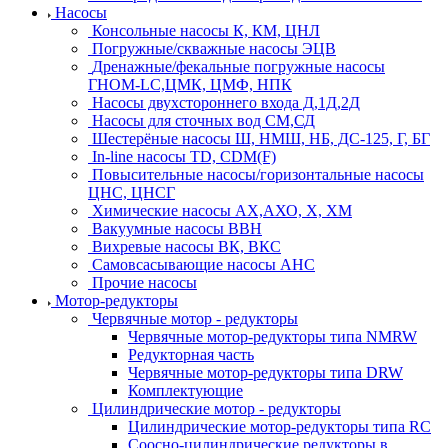
Насосы
Консольные насосы К, КМ, ЦНЛ
Погружные/скважные насосы ЭЦВ
Дренажные/фекальные погружные насосы
ГНОМ-LC,ЦМК, ЦМФ, НПК
Насосы двухстороннего входа Д,1Д,2Д
Насосы для сточных вод СМ,СД
Шестерёные насосы Ш, НМШ, НБ, ДС-125, Г, БГ
In-line насосы TD, CDM(F)
Повысительные насосы/горизонтальные насосы
ЦНС, ЦНСГ
Химические насосы АХ,АХО, Х, ХМ
Вакуумные насосы ВВН
Вихревые насосы ВК, ВКС
Самовсасывающие насосы АНС
Прочие насосы
Мотор-редукторы
Червячные мотор - редукторы
Червячные мотор-редукторы типа NMRW
Редукторная часть
Червячные мотор-редукторы типа DRW
Комплектующие
Цилиндрические мотор - редукторы
Цилиндрические мотор-редукторы типа RC
Соосно-цилиндрические редукторы в