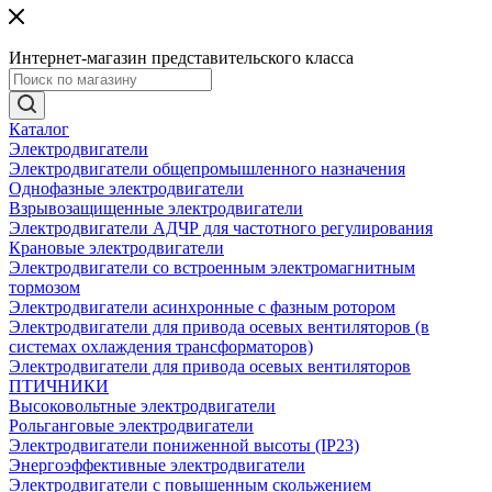
Интернет-магазин представительского класса
Каталог
Электродвигатели
Электродвигатели общепромышленного назначения
Однофазные электродвигатели
Взрывозащищенные электродвигатели
Электродвигатели АДЧР для частотного регулирования
Крановые электродвигатели
Электродвигатели со встроенным электромагнитным
тормозом
Электродвигатели асинхронные с фазным ротором
Электродвигатели для привода осевых вентиляторов (в
системах охлаждения трансформаторов)
Электродвигатели для привода осевых вентиляторов
ПТИЧНИКИ
Высоковольтные электродвигатели
Рольганговые электродвигатели
Электродвигатели пониженной высоты (IP23)
Энергоэффективные электродвигатели
Электродвигатели с повышенным скольжением