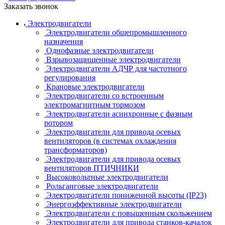
Заказать звонок
Электродвигатели
Электродвигатели общепромышленного
назначения
Однофазные электродвигатели
Взрывозащищенные электродвигатели
Электродвигатели АДЧР для частотного
регулирования
Крановые электродвигатели
Электродвигатели со встроенным
электромагнитным тормозом
Электродвигатели асинхронные с фазным
ротором
Электродвигатели для привода осевых
вентиляторов (в системах охлаждения
трансформаторов)
Электродвигатели для привода осевых
вентиляторов ПТИЧНИКИ
Высоковольтные электродвигатели
Рольганговые электродвигатели
Электродвигатели пониженной высоты (IP23)
Энергоэффективные электродвигатели
Электродвигатели с повышенным скольжением
Электродвигатели для привода станков-качалок