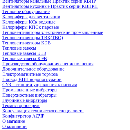
Вентиляторы канальные Практик серии КВПР
Вентиляторы кухонные Практик серии КВПРП
Тепловое оборудование
Калориферы для вентиляции
Калориферы КСк водяные
Калориферы КПСк паровые
Тепловентиляторы электрические промышленные
Тепловентиляторы ТВК(ТВО)
Тепловентиляторы КЭВ
Тепловые завесы
Тепловые завесы ЭТЗ
Тепловые завесы КЭВ
Производство оборудования специсполнения
Дополнительное оборудование
Электромагнитные тормоза
Провод ВПП водопогружной
СУЗ – станции управления к насосам
Промышленные вибраторы
Поверхностные вибраторы
Глубинные вибраторы
Термисторное реле
Консультация технического специалиста
Конфигуратор АДЧР
О магазине
О компании