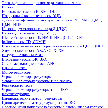
Электродвигатели для привода станков-качалок
Насосы
Консольные насосы К, КМ, ЦНЛ
Погружные/скважные насосы ЭЦВ
Дренажные/фекальные погружные насосы ГНОМ-LC,ЦМК,
ЦМФ, НПК
Насосы двухстороннего входа Д,1Д,2Д
Насосы для сточных вод СМ,СД
Шестерёные насосы Ш, НМШ, НБ, ДС-125, Г, БГ
In-line насосы TD, CDM(F)
Повысительные насосы/горизонтальные насосы ЦНС, ЦНСГ
Химические насосы АХ,АХО, Х, ХМ
Вакуумные насосы ВВН
Вихревые насосы ВК, ВКС
Самовсасывающие насосы АНС
Прочие насосы
Мотор-редукторы
Червячные мотор - редукторы
Червячные мотор-редукторы типа NMRW
Редукторная часть
Червячные мотор-редукторы типа DRW
Комплектующие
Цилиндрические мотор - редукторы
Цилиндрические мотор-редукторы типа RC
Соосно-цилиндрические редукторы в алюминиевом корпусе