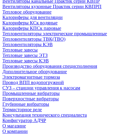
Вентиляторы канальные Практик серии КВПР
Вентиляторы кухонные Практик серии КВПРП
Тепловое оборудование
Калориферы для вентиляции
Калориферы КСк водяные
Калориферы КПСк паровые
Тепловентиляторы электрические промышленные
Тепловентиляторы ТВК(ТВО)
Тепловентиляторы КЭВ
Тепловые завесы
Тепловые завесы ЭТЗ
Тепловые завесы КЭВ
Производство оборудования специсполнения
Дополнительное оборудование
Электромагнитные тормоза
Провод ВПП водопогружной
СУЗ – станции управления к насосам
Промышленные вибраторы
Поверхностные вибраторы
Глубинные вибраторы
Термисторное реле
Консультация технического специалиста
Конфигуратор АДЧР
О магазине
О компании