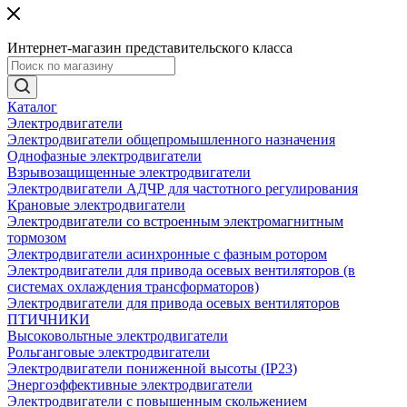
Интернет-магазин представительского класса
Каталог
Электродвигатели
Электродвигатели общепромышленного назначения
Однофазные электродвигатели
Взрывозащищенные электродвигатели
Электродвигатели АДЧР для частотного регулирования
Крановые электродвигатели
Электродвигатели со встроенным электромагнитным
тормозом
Электродвигатели асинхронные с фазным ротором
Электродвигатели для привода осевых вентиляторов (в
системах охлаждения трансформаторов)
Электродвигатели для привода осевых вентиляторов
ПТИЧНИКИ
Высоковольтные электродвигатели
Рольганговые электродвигатели
Электродвигатели пониженной высоты (IP23)
Энергоэффективные электродвигатели
Электродвигатели с повышенным скольжением