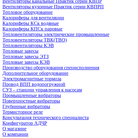
Вентиляторы канальные Практик серии КВПР
Вентиляторы кухонные Практик серии КВПРП
Тепловое оборудование
Калориферы для вентиляции
Калориферы КСк водяные
Калориферы КПСк паровые
Тепловентиляторы электрические промышленные
Тепловентиляторы ТВК(ТВО)
Тепловентиляторы КЭВ
Тепловые завесы
Тепловые завесы ЭТЗ
Тепловые завесы КЭВ
Производство оборудования специсполнения
Дополнительное оборудование
Электромагнитные тормоза
Провод ВПП водопогружной
СУЗ – станции управления к насосам
Промышленные вибраторы
Поверхностные вибраторы
Глубинные вибраторы
Термисторное реле
Консультация технического специалиста
Конфигуратор АДЧР
О магазине
О компании