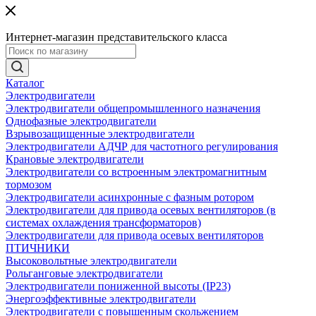
Интернет-магазин представительского класса
Каталог
Электродвигатели
Электродвигатели общепромышленного назначения
Однофазные электродвигатели
Взрывозащищенные электродвигатели
Электродвигатели АДЧР для частотного регулирования
Крановые электродвигатели
Электродвигатели со встроенным электромагнитным
тормозом
Электродвигатели асинхронные с фазным ротором
Электродвигатели для привода осевых вентиляторов (в
системах охлаждения трансформаторов)
Электродвигатели для привода осевых вентиляторов
ПТИЧНИКИ
Высоковольтные электродвигатели
Рольганговые электродвигатели
Электродвигатели пониженной высоты (IP23)
Энергоэффективные электродвигатели
Электродвигатели с повышенным скольжением