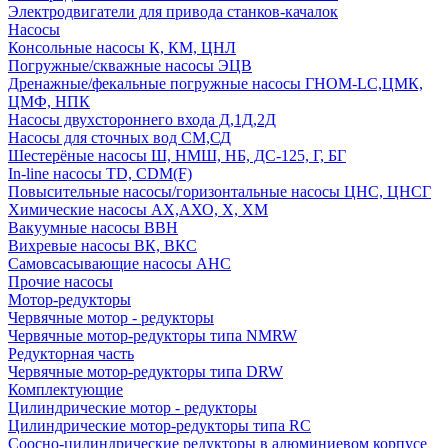
Электродвигатели для привода станков-качалок
Насосы
Консольные насосы К, КМ, ЦНЛ
Погружные/скважные насосы ЭЦВ
Дренажные/фекальные погружные насосы ГНОМ-LC,ЦМК,
ЦМФ, НПК
Насосы двухстороннего входа Д,1Д,2Д
Насосы для сточных вод СМ,СД
Шестерёные насосы Ш, НМШ, НБ, ДС-125, Г, БГ
In-line насосы TD, CDM(F)
Повысительные насосы/горизонтальные насосы ЦНС, ЦНСГ
Химические насосы АХ,АХО, Х, ХМ
Вакуумные насосы ВВН
Вихревые насосы ВК, ВКС
Самовсасывающие насосы АНС
Прочие насосы
Мотор-редукторы
Червячные мотор - редукторы
Червячные мотор-редукторы типа NMRW
Редукторная часть
Червячные мотор-редукторы типа DRW
Комплектующие
Цилиндрические мотор - редукторы
Цилиндрические мотор-редукторы типа RC
Соосно-цилиндрические редукторы в алюминиевом корпусе