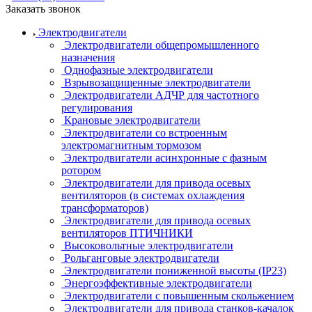
Заказать звонок
Электродвигатели
Электродвигатели общепромышленного
назначения
Однофазные электродвигатели
Взрывозащищенные электродвигатели
Электродвигатели АДЧР для частотного
регулирования
Крановые электродвигатели
Электродвигатели со встроенным
электромагнитным тормозом
Электродвигатели асинхронные с фазным
ротором
Электродвигатели для привода осевых
вентиляторов (в системах охлаждения
трансформаторов)
Электродвигатели для привода осевых
вентиляторов ПТИЧНИКИ
Высоковольтные электродвигатели
Рольганговые электродвигатели
Электродвигатели пониженной высоты (IP23)
Энергоэффективные электродвигатели
Электродвигатели с повышенным скольжением
Электродвигатели для привода станков-качалок