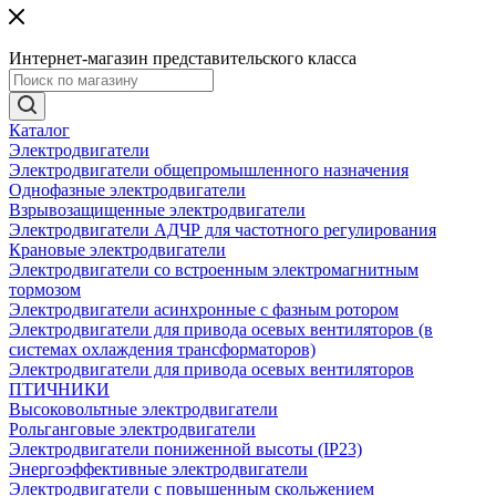
Интернет-магазин представительского класса
Каталог
Электродвигатели
Электродвигатели общепромышленного назначения
Однофазные электродвигатели
Взрывозащищенные электродвигатели
Электродвигатели АДЧР для частотного регулирования
Крановые электродвигатели
Электродвигатели со встроенным электромагнитным
тормозом
Электродвигатели асинхронные с фазным ротором
Электродвигатели для привода осевых вентиляторов (в
системах охлаждения трансформаторов)
Электродвигатели для привода осевых вентиляторов
ПТИЧНИКИ
Высоковольтные электродвигатели
Рольганговые электродвигатели
Электродвигатели пониженной высоты (IP23)
Энергоэффективные электродвигатели
Электродвигатели с повышенным скольжением