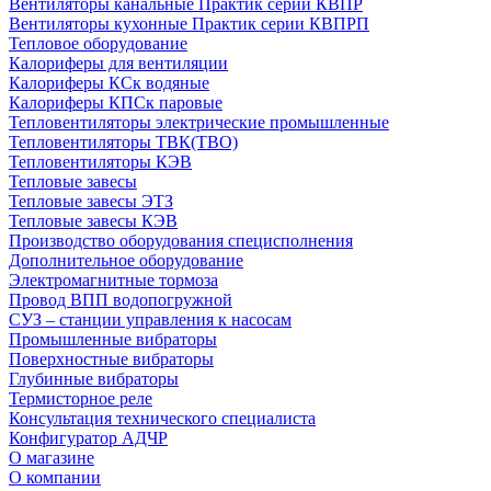
Вентиляторы канальные Практик серии КВПР
Вентиляторы кухонные Практик серии КВПРП
Тепловое оборудование
Калориферы для вентиляции
Калориферы КСк водяные
Калориферы КПСк паровые
Тепловентиляторы электрические промышленные
Тепловентиляторы ТВК(ТВО)
Тепловентиляторы КЭВ
Тепловые завесы
Тепловые завесы ЭТЗ
Тепловые завесы КЭВ
Производство оборудования специсполнения
Дополнительное оборудование
Электромагнитные тормоза
Провод ВПП водопогружной
СУЗ – станции управления к насосам
Промышленные вибраторы
Поверхностные вибраторы
Глубинные вибраторы
Термисторное реле
Консультация технического специалиста
Конфигуратор АДЧР
О магазине
О компании