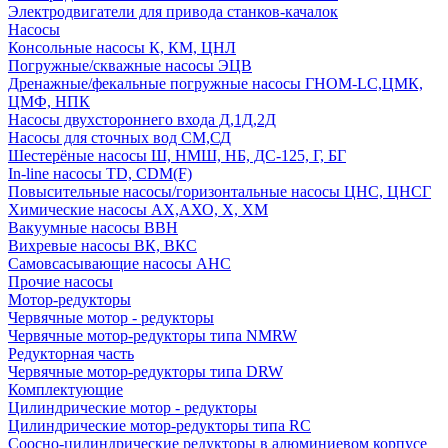
Электродвигатели для привода станков-качалок
Насосы
Консольные насосы К, КМ, ЦНЛ
Погружные/скважные насосы ЭЦВ
Дренажные/фекальные погружные насосы ГНОМ-LC,ЦМК,
ЦМФ, НПК
Насосы двухстороннего входа Д,1Д,2Д
Насосы для сточных вод СМ,СД
Шестерёные насосы Ш, НМШ, НБ, ДС-125, Г, БГ
In-line насосы TD, CDM(F)
Повысительные насосы/горизонтальные насосы ЦНС, ЦНСГ
Химические насосы АХ,АХО, Х, ХМ
Вакуумные насосы ВВН
Вихревые насосы ВК, ВКС
Самовсасывающие насосы АНС
Прочие насосы
Мотор-редукторы
Червячные мотор - редукторы
Червячные мотор-редукторы типа NMRW
Редукторная часть
Червячные мотор-редукторы типа DRW
Комплектующие
Цилиндрические мотор - редукторы
Цилиндрические мотор-редукторы типа RC
Соосно-цилиндрические редукторы в алюминиевом корпусе