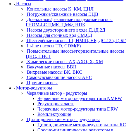
Насосы
Консольные насосы К, КМ, ЦНЛ
Погружные/скважные насосы ЭЦВ
Дренажные/фекальные погружные насосы
ГНОМ-LC,ЦМК, ЦМФ, НПК
Насосы двухстороннего входа Д,1Д,2Д
Насосы для сточных вод СМ,СД
Шестерёные насосы Ш, НМШ, НБ, ДС-125, Г, БГ
In-line насосы TD, CDM(F)
Повысительные насосы/горизонтальные насосы
ЦНС, ЦНСГ
Химические насосы АХ,АХО, Х, ХМ
Вакуумные насосы ВВН
Вихревые насосы ВК, ВКС
Самовсасывающие насосы АНС
Прочие насосы
Мотор-редукторы
Червячные мотор - редукторы
Червячные мотор-редукторы типа NMRW
Редукторная часть
Червячные мотор-редукторы типа DRW
Комплектующие
Цилиндрические мотор - редукторы
Цилиндрические мотор-редукторы типа RC
Соосно-цилиндрические редукторы в