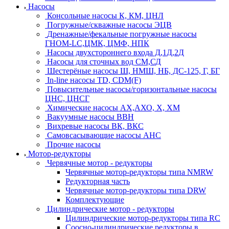
Насосы
Консольные насосы К, КМ, ЦНЛ
Погружные/скважные насосы ЭЦВ
Дренажные/фекальные погружные насосы
ГНОМ-LC,ЦМК, ЦМФ, НПК
Насосы двухстороннего входа Д,1Д,2Д
Насосы для сточных вод СМ,СД
Шестерёные насосы Ш, НМШ, НБ, ДС-125, Г, БГ
In-line насосы TD, CDM(F)
Повысительные насосы/горизонтальные насосы
ЦНС, ЦНСГ
Химические насосы АХ,АХО, Х, ХМ
Вакуумные насосы ВВН
Вихревые насосы ВК, ВКС
Самовсасывающие насосы АНС
Прочие насосы
Мотор-редукторы
Червячные мотор - редукторы
Червячные мотор-редукторы типа NMRW
Редукторная часть
Червячные мотор-редукторы типа DRW
Комплектующие
Цилиндрические мотор - редукторы
Цилиндрические мотор-редукторы типа RC
Соосно-цилиндрические редукторы в