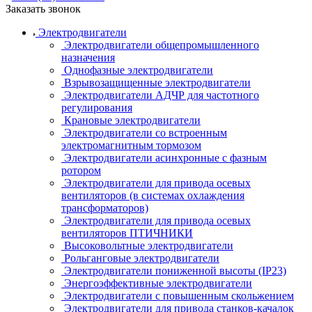
Заказать звонок
Электродвигатели
Электродвигатели общепромышленного
назначения
Однофазные электродвигатели
Взрывозащищенные электродвигатели
Электродвигатели АДЧР для частотного
регулирования
Крановые электродвигатели
Электродвигатели со встроенным
электромагнитным тормозом
Электродвигатели асинхронные с фазным
ротором
Электродвигатели для привода осевых
вентиляторов (в системах охлаждения
трансформаторов)
Электродвигатели для привода осевых
вентиляторов ПТИЧНИКИ
Высоковольтные электродвигатели
Рольганговые электродвигатели
Электродвигатели пониженной высоты (IP23)
Энергоэффективные электродвигатели
Электродвигатели с повышенным скольжением
Электродвигатели для привода станков-качалок