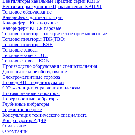
Вентиляторы канальные Практик серии КВПР
Вентиляторы кухонные Практик серии КВПРП
Тепловое оборудование
Калориферы для вентиляции
Калориферы КСк водяные
Калориферы КПСк паровые
Тепловентиляторы электрические промышленные
Тепловентиляторы ТВК(ТВО)
Тепловентиляторы КЭВ
Тепловые завесы
Тепловые завесы ЭТЗ
Тепловые завесы КЭВ
Производство оборудования специсполнения
Дополнительное оборудование
Электромагнитные тормоза
Провод ВПП водопогружной
СУЗ – станции управления к насосам
Промышленные вибраторы
Поверхностные вибраторы
Глубинные вибраторы
Термисторное реле
Консультация технического специалиста
Конфигуратор АДЧР
О магазине
О компании