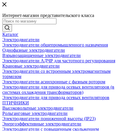
Интернет-магазин представительского класса
Каталог
Электродвигатели
Электродвигатели общепромышленного назначения
Однофазные электродвигатели
Взрывозащищенные электродвигатели
Электродвигатели АДЧР для частотного регулирования
Крановые электродвигатели
Электродвигатели со встроенным электромагнитным
тормозом
Электродвигатели асинхронные с фазным ротором
Электродвигатели для привода осевых вентиляторов (в
системах охлаждения трансформаторов)
Электродвигатели для привода осевых вентиляторов
ПТИЧНИКИ
Высоковольтные электродвигатели
Рольганговые электродвигатели
Электродвигатели пониженной высоты (IP23)
Энергоэффективные электродвигатели
Электродвигатели с повышенным скольжением