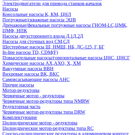
Электродвигатели для привода станков-качалок
Насосы
Консольные насосы К, КМ, ЦНЛ
Погружные/скважные насосы ЭЦВ
Дренажные/фекальные погружные насосы ГНОМ-LC,ЦМК,
ЦМФ, НПК
Насосы двухстороннего входа Д,1Д,2Д
Насосы для сточных вод СМ,СД
Шестерёные насосы Ш, НМШ, НБ, ДС-125, Г, БГ
In-line насосы TD, CDM(F)
Повысительные насосы/горизонтальные насосы ЦНС, ЦНСГ
Химические насосы АХ,АХО, Х, ХМ
Вакуумные насосы ВВН
Вихревые насосы ВК, ВКС
Самовсасывающие насосы АНС
Прочие насосы
Мотор-редукторы
Червячные мотор - редукторы
Червячные мотор-редукторы типа NMRW
Редукторная часть
Червячные мотор-редукторы типа DRW
Комплектующие
Цилиндрические мотор - редукторы
Цилиндрические мотор-редукторы типа RC
Соосно-цилиндрические редукторы в алюминиевом корпусе