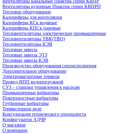
Вентиляторы канальные Практик серии КВПР
Вентиляторы кухонные Практик серии КВПРП
Тепловое оборудование
Калориферы для вентиляции
Калориферы КСк водяные
Калориферы КПСк паровые
Тепловентиляторы электрические промышленные
Тепловентиляторы ТВК(ТВО)
Тепловентиляторы КЭВ
Тепловые завесы
Тепловые завесы ЭТЗ
Тепловые завесы КЭВ
Производство оборудования специсполнения
Дополнительное оборудование
Электромагнитные тормоза
Провод ВПП водопогружной
СУЗ – станции управления к насосам
Промышленные вибраторы
Поверхностные вибраторы
Глубинные вибраторы
Термисторное реле
Консультация технического специалиста
Конфигуратор АДЧР
О магазине
О компании