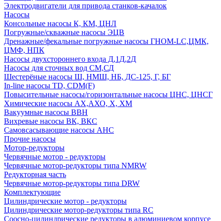
Электродвигатели для привода станков-качалок
Насосы
Консольные насосы К, КМ, ЦНЛ
Погружные/скважные насосы ЭЦВ
Дренажные/фекальные погружные насосы ГНОМ-LC,ЦМК,
ЦМФ, НПК
Насосы двухстороннего входа Д,1Д,2Д
Насосы для сточных вод СМ,СД
Шестерёные насосы Ш, НМШ, НБ, ДС-125, Г, БГ
In-line насосы TD, CDM(F)
Повысительные насосы/горизонтальные насосы ЦНС, ЦНСГ
Химические насосы АХ,АХО, Х, ХМ
Вакуумные насосы ВВН
Вихревые насосы ВК, ВКС
Самовсасывающие насосы АНС
Прочие насосы
Мотор-редукторы
Червячные мотор - редукторы
Червячные мотор-редукторы типа NMRW
Редукторная часть
Червячные мотор-редукторы типа DRW
Комплектующие
Цилиндрические мотор - редукторы
Цилиндрические мотор-редукторы типа RC
Соосно-цилиндрические редукторы в алюминиевом корпусе