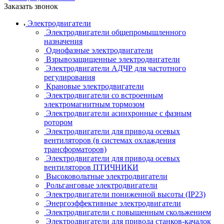
Заказать звонок
Электродвигатели
Электродвигатели общепромышленного
назначения
Однофазные электродвигатели
Взрывозащищенные электродвигатели
Электродвигатели АДЧР для частотного
регулирования
Крановые электродвигатели
Электродвигатели со встроенным
электромагнитным тормозом
Электродвигатели асинхронные с фазным
ротором
Электродвигатели для привода осевых
вентиляторов (в системах охлаждения
трансформаторов)
Электродвигатели для привода осевых
вентиляторов ПТИЧНИКИ
Высоковольтные электродвигатели
Рольганговые электродвигатели
Электродвигатели пониженной высоты (IP23)
Энергоэффективные электродвигатели
Электродвигатели с повышенным скольжением
Электродвигатели для привода станков-качалок