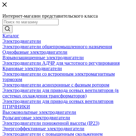
Интернет-магазин представительского класса
Каталог
Электродвигатели
Электродвигатели общепромышленного назначения
Однофазные электродвигатели
Взрывозащищенные электродвигатели
Электродвигатели АДЧР для частотного регулирования
Крановые электродвигатели
Электродвигатели со встроенным электромагнитным
тормозом
Электродвигатели асинхронные с фазным ротором
Электродвигатели для привода осевых вентиляторов (в
системах охлаждения трансформаторов)
Электродвигатели для привода осевых вентиляторов
ПТИЧНИКИ
Высоковольтные электродвигатели
Рольганговые электродвигатели
Электродвигатели пониженной высоты (IP23)
Энергоэффективные электродвигатели
Электродвигатели с повышенным скольжением