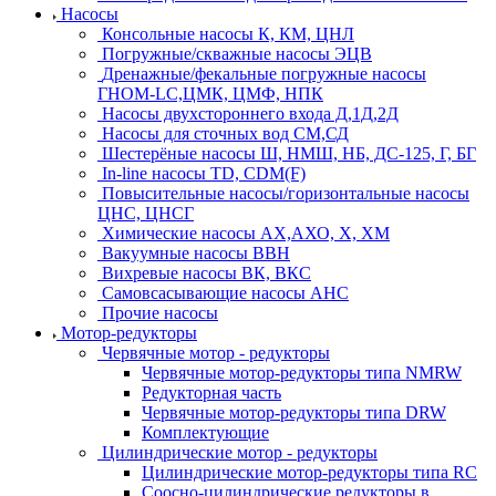
Насосы
Консольные насосы К, КМ, ЦНЛ
Погружные/скважные насосы ЭЦВ
Дренажные/фекальные погружные насосы
ГНОМ-LC,ЦМК, ЦМФ, НПК
Насосы двухстороннего входа Д,1Д,2Д
Насосы для сточных вод СМ,СД
Шестерёные насосы Ш, НМШ, НБ, ДС-125, Г, БГ
In-line насосы TD, CDM(F)
Повысительные насосы/горизонтальные насосы
ЦНС, ЦНСГ
Химические насосы АХ,АХО, Х, ХМ
Вакуумные насосы ВВН
Вихревые насосы ВК, ВКС
Самовсасывающие насосы АНС
Прочие насосы
Мотор-редукторы
Червячные мотор - редукторы
Червячные мотор-редукторы типа NMRW
Редукторная часть
Червячные мотор-редукторы типа DRW
Комплектующие
Цилиндрические мотор - редукторы
Цилиндрические мотор-редукторы типа RC
Соосно-цилиндрические редукторы в