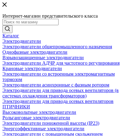
Интернет-магазин представительского класса
Каталог
Электродвигатели
Электродвигатели общепромышленного назначения
Однофазные электродвигатели
Взрывозащищенные электродвигатели
Электродвигатели АДЧР для частотного регулирования
Крановые электродвигатели
Электродвигатели со встроенным электромагнитным
тормозом
Электродвигатели асинхронные с фазным ротором
Электродвигатели для привода осевых вентиляторов (в
системах охлаждения трансформаторов)
Электродвигатели для привода осевых вентиляторов
ПТИЧНИКИ
Высоковольтные электродвигатели
Рольганговые электродвигатели
Электродвигатели пониженной высоты (IP23)
Энергоэффективные электродвигатели
Электродвигатели с повышенным скольжением