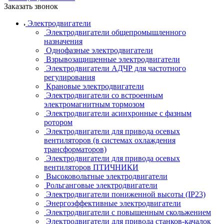
Заказать звонок
Электродвигатели
Электродвигатели общепромышленного
назначения
Однофазные электродвигатели
Взрывозащищенные электродвигатели
Электродвигатели АДЧР для частотного
регулирования
Крановые электродвигатели
Электродвигатели со встроенным
электромагнитным тормозом
Электродвигатели асинхронные с фазным
ротором
Электродвигатели для привода осевых
вентиляторов (в системах охлаждения
трансформаторов)
Электродвигатели для привода осевых
вентиляторов ПТИЧНИКИ
Высоковольтные электродвигатели
Рольганговые электродвигатели
Электродвигатели пониженной высоты (IP23)
Энергоэффективные электродвигатели
Электродвигатели с повышенным скольжением
Электродвигатели для привода станков-качалок