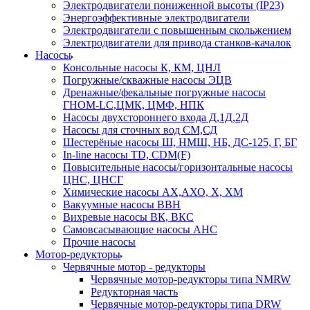
Электродвигатели пониженной высоты (IP23)
Энергоэффективные электродвигатели
Электродвигатели с повышенным скольжением
Электродвигатели для привода станков-качалок
Насосы
Консольные насосы К, КМ, ЦНЛ
Погружные/скважные насосы ЭЦВ
Дренажные/фекальные погружные насосы
ГНОМ-LC,ЦМК, ЦМФ, НПК
Насосы двухстороннего входа Д,1Д,2Д
Насосы для сточных вод СМ,СД
Шестерёные насосы Ш, НМШ, НБ, ДС-125, Г, БГ
In-line насосы TD, CDM(F)
Повысительные насосы/горизонтальные насосы
ЦНС, ЦНСГ
Химические насосы АХ,АХО, Х, ХМ
Вакуумные насосы ВВН
Вихревые насосы ВК, ВКС
Самовсасывающие насосы АНС
Прочие насосы
Мотор-редукторы
Червячные мотор - редукторы
Червячные мотор-редукторы типа NMRW
Редукторная часть
Червячные мотор-редукторы типа DRW