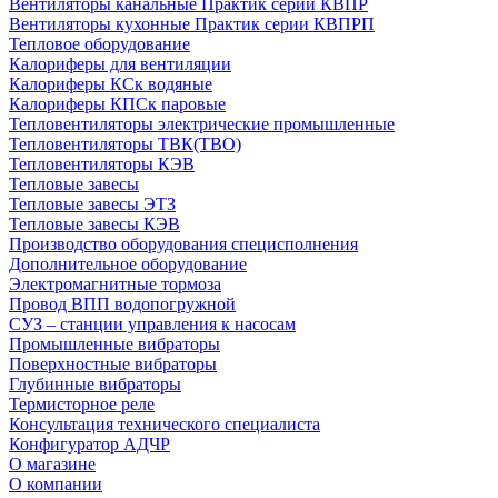
Вентиляторы канальные Практик серии КВПР
Вентиляторы кухонные Практик серии КВПРП
Тепловое оборудование
Калориферы для вентиляции
Калориферы КСк водяные
Калориферы КПСк паровые
Тепловентиляторы электрические промышленные
Тепловентиляторы ТВК(ТВО)
Тепловентиляторы КЭВ
Тепловые завесы
Тепловые завесы ЭТЗ
Тепловые завесы КЭВ
Производство оборудования специсполнения
Дополнительное оборудование
Электромагнитные тормоза
Провод ВПП водопогружной
СУЗ – станции управления к насосам
Промышленные вибраторы
Поверхностные вибраторы
Глубинные вибраторы
Термисторное реле
Консультация технического специалиста
Конфигуратор АДЧР
О магазине
О компании