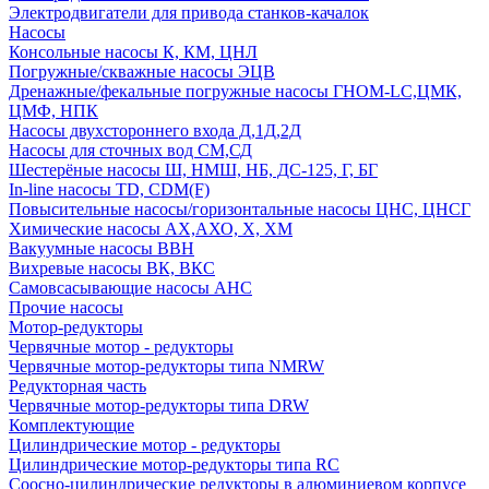
Электродвигатели для привода станков-качалок
Насосы
Консольные насосы К, КМ, ЦНЛ
Погружные/скважные насосы ЭЦВ
Дренажные/фекальные погружные насосы ГНОМ-LC,ЦМК,
ЦМФ, НПК
Насосы двухстороннего входа Д,1Д,2Д
Насосы для сточных вод СМ,СД
Шестерёные насосы Ш, НМШ, НБ, ДС-125, Г, БГ
In-line насосы TD, CDM(F)
Повысительные насосы/горизонтальные насосы ЦНС, ЦНСГ
Химические насосы АХ,АХО, Х, ХМ
Вакуумные насосы ВВН
Вихревые насосы ВК, ВКС
Самовсасывающие насосы АНС
Прочие насосы
Мотор-редукторы
Червячные мотор - редукторы
Червячные мотор-редукторы типа NMRW
Редукторная часть
Червячные мотор-редукторы типа DRW
Комплектующие
Цилиндрические мотор - редукторы
Цилиндрические мотор-редукторы типа RC
Соосно-цилиндрические редукторы в алюминиевом корпусе