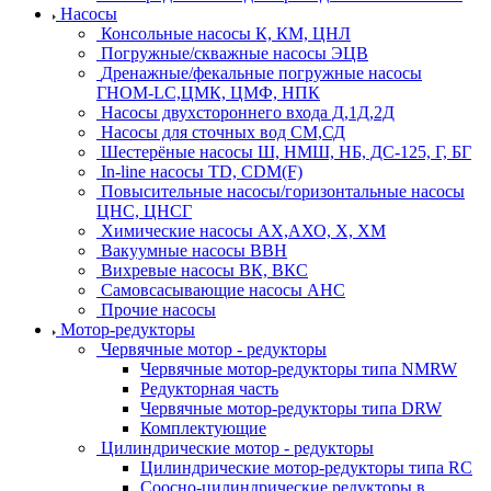
Насосы
Консольные насосы К, КМ, ЦНЛ
Погружные/скважные насосы ЭЦВ
Дренажные/фекальные погружные насосы
ГНОМ-LC,ЦМК, ЦМФ, НПК
Насосы двухстороннего входа Д,1Д,2Д
Насосы для сточных вод СМ,СД
Шестерёные насосы Ш, НМШ, НБ, ДС-125, Г, БГ
In-line насосы TD, CDM(F)
Повысительные насосы/горизонтальные насосы
ЦНС, ЦНСГ
Химические насосы АХ,АХО, Х, ХМ
Вакуумные насосы ВВН
Вихревые насосы ВК, ВКС
Самовсасывающие насосы АНС
Прочие насосы
Мотор-редукторы
Червячные мотор - редукторы
Червячные мотор-редукторы типа NMRW
Редукторная часть
Червячные мотор-редукторы типа DRW
Комплектующие
Цилиндрические мотор - редукторы
Цилиндрические мотор-редукторы типа RC
Соосно-цилиндрические редукторы в