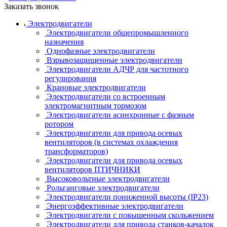
Заказать звонок
Электродвигатели
Электродвигатели общепромышленного
назначения
Однофазные электродвигатели
Взрывозащищенные электродвигатели
Электродвигатели АДЧР для частотного
регулирования
Крановые электродвигатели
Электродвигатели со встроенным
электромагнитным тормозом
Электродвигатели асинхронные с фазным
ротором
Электродвигатели для привода осевых
вентиляторов (в системах охлаждения
трансформаторов)
Электродвигатели для привода осевых
вентиляторов ПТИЧНИКИ
Высоковольтные электродвигатели
Рольганговые электродвигатели
Электродвигатели пониженной высоты (IP23)
Энергоэффективные электродвигатели
Электродвигатели с повышенным скольжением
Электродвигатели для привода станков-качалок