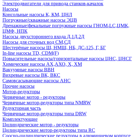
Электродвигатели для привода станков-качалок
Насосы
Консольные насосы К, КМ, ЦНЛ
Погружные/скважные насосы ЭЦВ
Дренажные/фекальные погружные насосы ГНОМ-LC,ЦМК,
ЦМФ, НПК
Насосы двухстороннего входа Д,1Д,2Д
Насосы для сточных вод СМ,СД
Шестерёные насосы Ш, НМШ, НБ, ДС-125, Г, БГ
In-line насосы TD, CDM(F)
Повысительные насосы/горизонтальные насосы ЦНС, ЦНСГ
Химические насосы АХ,АХО, Х, ХМ
Вакуумные насосы ВВН
Вихревые насосы ВК, ВКС
Самовсасывающие насосы АНС
Прочие насосы
Мотор-редукторы
Червячные мотор - редукторы
Червячные мотор-редукторы типа NMRW
Редукторная часть
Червячные мотор-редукторы типа DRW
Комплектующие
Цилиндрические мотор - редукторы
Цилиндрические мотор-редукторы типа RC
Соосно-цилиндрические редукторы в алюминиевом корпусе