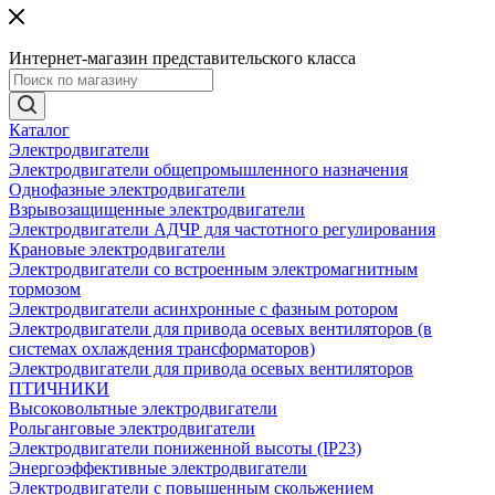
Интернет-магазин представительского класса
Каталог
Электродвигатели
Электродвигатели общепромышленного назначения
Однофазные электродвигатели
Взрывозащищенные электродвигатели
Электродвигатели АДЧР для частотного регулирования
Крановые электродвигатели
Электродвигатели со встроенным электромагнитным
тормозом
Электродвигатели асинхронные с фазным ротором
Электродвигатели для привода осевых вентиляторов (в
системах охлаждения трансформаторов)
Электродвигатели для привода осевых вентиляторов
ПТИЧНИКИ
Высоковольтные электродвигатели
Рольганговые электродвигатели
Электродвигатели пониженной высоты (IP23)
Энергоэффективные электродвигатели
Электродвигатели с повышенным скольжением