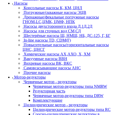
Насосы
Консольные насосы К, КМ, ЦНЛ
Погружные/скважные насосы ЭЦВ
Дренажные/фекальные погружные насосы
ГНОМ-LC,ЦМК, ЦМФ, НПК
Насосы двухстороннего входа Д,1Д,2Д
Насосы для сточных вод СМ,СД
Шестерёные насосы Ш, НМШ, НБ, ДС-125, Г, БГ
In-line насосы TD, CDM(F)
Повысительные насосы/горизонтальные насосы
ЦНС, ЦНСГ
Химические насосы АХ,АХО, Х, ХМ
Вакуумные насосы ВВН
Вихревые насосы ВК, ВКС
Самовсасывающие насосы АНС
Прочие насосы
Мотор-редукторы
Червячные мотор - редукторы
Червячные мотор-редукторы типа NMRW
Редукторная часть
Червячные мотор-редукторы типа DRW
Комплектующие
Цилиндрические мотор - редукторы
Цилиндрические мотор-редукторы типа RC
Соосно-цилиндрические редукторы в