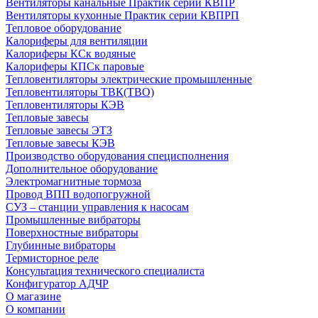
Вентиляторы канальные Практик серии КВПР
Вентиляторы кухонные Практик серии КВПРП
Тепловое оборудование
Калориферы для вентиляции
Калориферы КСк водяные
Калориферы КПСк паровые
Тепловентиляторы электрические промышленные
Тепловентиляторы ТВК(ТВО)
Тепловентиляторы КЭВ
Тепловые завесы
Тепловые завесы ЭТЗ
Тепловые завесы КЭВ
Производство оборудования специсполнения
Дополнительное оборудование
Электромагнитные тормоза
Провод ВПП водопогружной
СУЗ – станции управления к насосам
Промышленные вибраторы
Поверхностные вибраторы
Глубинные вибраторы
Термисторное реле
Консультация технического специалиста
Конфигуратор АДЧР
О магазине
О компании