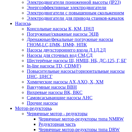
Электродвигатели пониженной высоты (IP23)
Энергоэффективные электродвигатели
Электродвигатели с повышенным скольжением
Электродвигатели для привода станков-качалок
Насосы
Консольные насосы К, КМ, ЦНЛ
Погружные/скважные насосы ЭЦВ
Дренажные/фекальные погружные насосы
ГНОМ-LC,ЦМК, ЦМФ, НПК
Насосы двухстороннего входа Д,1Д,2Д
Насосы для сточных вод СМ,СД
Шестерёные насосы Ш, НМШ, НБ, ДС-125, Г, БГ
In-line насосы TD, CDM(F)
Повысительные насосы/горизонтальные насосы
ЦНС, ЦНСГ
Химические насосы АХ,АХО, Х, ХМ
Вакуумные насосы ВВН
Вихревые насосы ВК, ВКС
Самовсасывающие насосы АНС
Прочие насосы
Мотор-редукторы
Червячные мотор - редукторы
Червячные мотор-редукторы типа NMRW
Редукторная часть
Червячные мотор-редукторы типа DRW